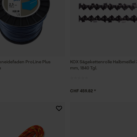
hneidefaden ProLine Plus
KOX Sägekettenrolle Halbmeißel 3
h
mm, 1840 Tgl.
CHF 459.82 *