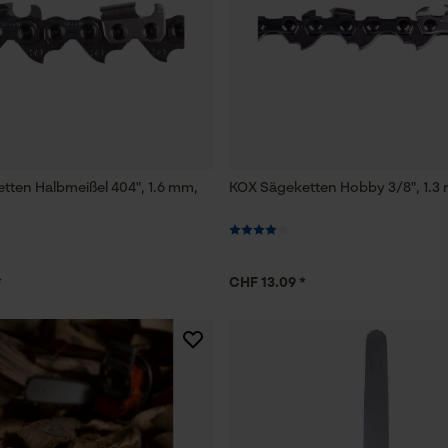
Funktionale Cookies
Loop54 Personalization
Personalisierte Startseite
tten Halbmeißel 404", 1.6 mm,
KOX Sägeketten Hobby 3/8", 1.3 
Gespeicherter Warenkorb
Persönliche Begrüßung
Geo-IP und User Detection
*
CHF 13.09 *
YouTube-Videos
Google Maps
Kontaktaufnahme per Chat
Marketing Cookies