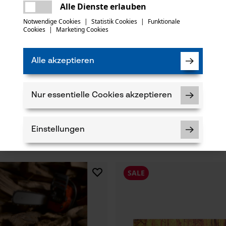
Es ist ein Fehler aufgetreten. Bitte
Alle Dienste erlauben
versuchen Sie es erneut.
mail
Notwendige Cookies
|
Statistik Cookies
|
Funktionale
Cookies
|
Marketing Cookies
Alle akzeptieren
Nur essentielle Cookies akzeptieren
tten Halbmeißel 404", 1.6 mm,
KOX Tri-Star Führungsschiene 3/
43 cm
Einstellungen
CHF 28.73 *
SALE
Notwendige Cookies