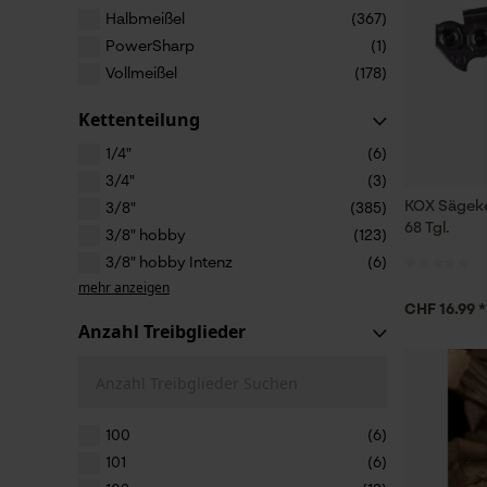
Halbmeißel
(367)
PowerSharp
(1)
Vollmeißel
(178)
Kettenteilung
1/4"
(6)
3/4"
(3)
KOX Sägeke
3/8"
(385)
68 Tgl.
3/8" hobby
(123)
3/8" hobby Intenz
(6)
mehr anzeigen
CHF 16.99 *
Anzahl Treibglieder
Anzahl Treibglieder Suchen
100
(6)
101
(6)