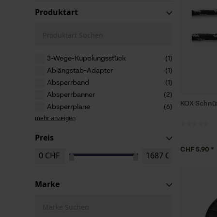
Produktart
Produktart Suchen
3-Wege-Kupplungsstück
(1)
Ablängstab-Adapter
(1)
Absperrband
(1)
Absperrbanner
(2)
KOX Schnü
Absperrplane
(6)
mehr anzeigen
Preis
CHF 5.90 *
Marke
Marke Suchen