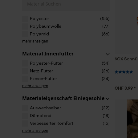
Material Suchen
Polyester
(155)
Polybaumwolle
(77)
Polyamid
(66)
mehr anzeigen
Material Innenfutter
KOX Schnür
Polyester-Futter
(54)
Netz-Futter
(26)
Fleece-Futter
(24)
mehr anzeigen
CHF 3.99 *
Materialeigenschaft Einlegesohle
Auswechselbar
(22)
Dämpfend
(18)
Verbesserter Komfort
(15)
mehr anzeigen