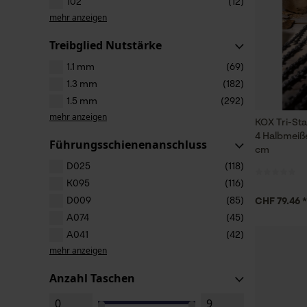
102
(12)
mehr anzeigen
Treibglied Nutstärke
1.1 mm
(69)
1.3 mm
(182)
1.5 mm
(292)
mehr anzeigen
KOX Tri-St
4 Halbmeiße
Führungsschienenanschluss
cm
D025
(118)
K095
(116)
D009
(85)
CHF 79.46 *
A074
(45)
A041
(42)
mehr anzeigen
Anzahl Taschen