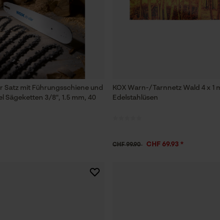
Prüfung setzen von Cookies
Session ID
Speichern der Auswahl zur
Datenverarbeitung
Econda Tag Manager
ar Satz mit Führungsschiene und
KOX Warn-/Tarnnetz Wald 4 x 1 
l Sägeketten 3/8", 1.5 mm, 40
Edelstahlüsen
Statistik Cookies
CHF 69.93 *
CHF 99.90
Econda Analytics
Mouseflow Web Analytics Tool
Fact-Finder Tracking