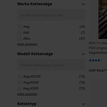
Marke Kettensäge
Marke Kettensäge Suchen
Aeg
(41)
Aldi
(7)
Alko
(47)
KOX Tri-Sta
mehr anzeigen
Führungssc
Modell Kettensäge
Sägeketten
Modell Kettensäge Suchen
CHF 94.67 
Aeg KES35
(73)
Aeg KS30
(73)
Aeg KS35
(73)
mehr anzeigen
Kettentyp