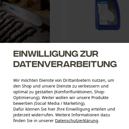
Einwilligung zur
r Spar-Satz mit
KOX Sägeketten-Haftöl 1L
hiene und 4 DuraCut / MultiCut
Datenverarbeitung
 3/8" Hobby, 1.3 mm, 35 cm
Wir möchten Dienste von Drittanbietern nutzen, um
*
den Shop und unsere Dienste zu verbessern und
CHF 5.90 *
optimal zu gestalten (Komfortfunktionen, Shop-
Optimierung). Weiter wollen wir unsere Produkte
bewerben (Social Media / Marketing).
Dafür können Sie hier Ihre Einwilligung erteilen und
jederzeit widerrufen. Weitere Informationen dazu
finden Sie in unserer
Datenschutzerklärung
.
teilen