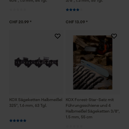
404", 1.6 mm, 84 Tgl.
3/8", 1.3 mm, 55 Tgl.
Econda Analytics
CHF 20.99 *
CHF 13.09 *
Mouseflow Web Analytics Tool
Fact-Finder Tracking
Funktionale Cookies
Loop54 Personalization
Personalisierte Startseite
KOX Sägeketten Halbmeißel
KOX Forest-Star-Satz mit
Gespeicherter Warenkorb
325", 1.6 mm, 63 Tgl.
Führungsschiene und 4
Persönliche Begrüßung
Halbmeißel Sägeketten 3/8",
1.5 mm, 55 cm
Geo-IP und User Detection