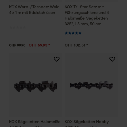
KOX Warn-/Tarnnetz Wald
KOX Tri-Star Satz mit
4 x 1 m mit Edelstahlüsen
Führungsschiene und 4
Notwendige Cookies
Halbmeißel Sägeketten
325", 1.5 mm, 50 cm
CHF 69.93 *
CHF 102.51 *
CHF 99.90
Prüfung setzen von Cookies
Session ID
Speichern der Auswahl zur
Datenverarbeitung
Econda Tag Manager
Statistik Cookies
KOX Sägeketten Halbmeißel
KOX Sägeketten Hobby