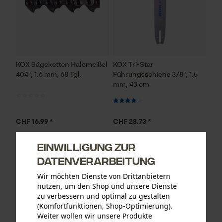
KOX Sägeketten Halbmeißel
KOX Tri-Star
404", 1.6 mm, 68 Tgl.
Führungsschiene 3/8", 1.5
mm, 43 cm
CHF 16.99 *
CHF 28.73 *
Einwilligung zur
Datenverarbeitung
Wir möchten Dienste von Drittanbietern
nutzen, um den Shop und unsere Dienste
zu verbessern und optimal zu gestalten
(Komfortfunktionen, Shop-Optimierung).
Weiter wollen wir unsere Produkte