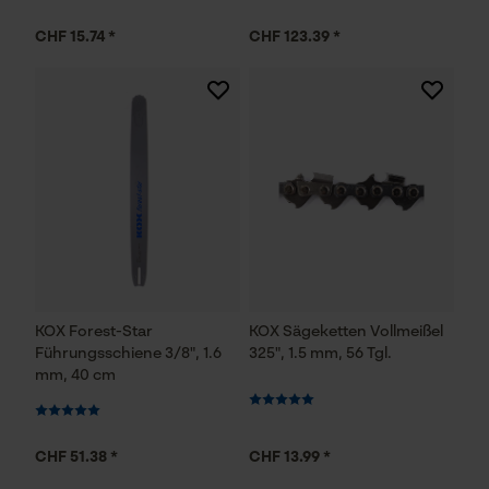
YouTube-Videos
Google Maps
CHF 15.74 *
CHF 123.39 *
Kontaktaufnahme per Chat
Marketing Cookies
Google Global Site Tag
Microsoft Advertising Universal
Event Tracking
KOX Forest-Star
KOX Sägeketten Vollmeißel
Survicate
Führungsschiene 3/8", 1.6
325", 1.5 mm, 56 Tgl.
mm, 40 cm
CHF 51.38 *
CHF 13.99 *