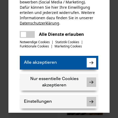
bewerben (Social Media / Marketing).
Dafür können Sie hier Ihre Einwilligung
erteilen und jederzeit widerrufen. Weitere
Informationen dazu finden Sie in unserer
KOX Ersatz-Drehwirbel für
KOX Tri-Star Satz mit
Datenschutzerklärung
.
unsere Forstmaßbänder mit
Führungsschiene und 4
teilen
Auslösehaken Typ B
Halbmeißel Sägeketten 3/8",
Es ist ein Fehler aufgetreten. Bitte
Alle Dienste erlauben
1.5 mm, 40 cm
teilen
versuchen Sie es erneut.
Notwendige Cookies
|
Statistik Cookies
|
Funktionale Cookies
|
Marketing Cookies
mail
CHF 1.59 *
CHF 79.46 *
Alle akzeptieren
SALE
Nur essentielle Cookies
akzeptieren
Einstellungen