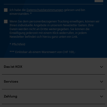
Ich habe die
Datenschutzbestimmungen
gelesen und bin
einverstanden. *
Wenn Sie dem personenbezogenen Tracking einwilligen, können wir
Ihnen individuelle Angebote in unserem Newsletter bieten. Ihre
Daten werden nicht an Dritte weitergegeben. Sie können die
Einwilligung jederzeit mit einem Klick widerrufen, in jedem
Newsletter befindet sich hierzu ganz unten ein Link.
* Pflichtfeld
*** Einlösbar ab einem Warenwert von CHF 100,-
Das ist KOX
Über uns
Soziales Engagement
Services
Ratgeber
FAQ
KOX Harvester
Zertifizierte Qualität von KOX
Newsletter-Anmeldung
Zahlung
Retourenabwicklung
Produktrückruf