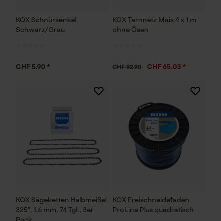
KOX Schnürsenkel
KOX Tarnnetz Mais 4 x 1 m
Schwarz/Grau
ohne Ösen
CHF 5.90 *
CHF 65.03 *
CHF 92.90
KOX Sägeketten Halbmeißel
KOX Freischneidefaden
325", 1.6 mm, 74 Tgl., 3er
ProLine Plus quadratisch
Pack