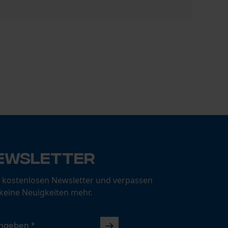
PROTOS® T
CHF 98.77
ewsletter
 kostenlosen Newsletter und verpassen
 keine Neuigkeiten mehr.