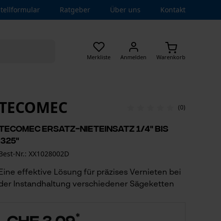
tellformular
Ratgeber
Über uns
Kontakt
Merkliste
Anmelden
Warenkorb
TECOMEC
(0)
Tecomec Ersatz-Nieteinsatz 1/4" bis
.325"
Best-Nr.: XX1028002D
Eine effektive Lösung für präzises Vernieten bei
der Instandhaltung verschiedener Sägeketten
*
CHF 3.09