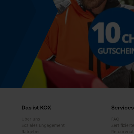
Das ist KOX
Services
Über uns
FAQ
Soziales Engagement
Zertifizier
Ratgeber
Retourena