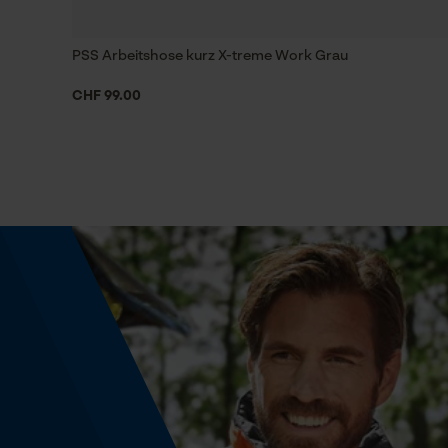
Energie & Leistung
PSS Arbeitshose kurz X-treme Work Grau
Akku-Kapazitätsanzeige
CHF 99.00
Nein
Powerbank-Funktion
Nein