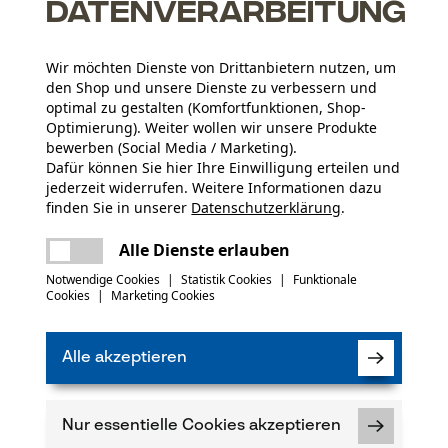
Datenverarbeitung
Wir möchten Dienste von Drittanbietern nutzen, um
den Shop und unsere Dienste zu verbessern und
optimal zu gestalten (Komfortfunktionen, Shop-
Optimierung). Weiter wollen wir unsere Produkte
bewerben (Social Media / Marketing).
Dafür können Sie hier Ihre Einwilligung erteilen und
Anzahl Teile
jederzeit widerrufen. Weitere Informationen dazu
1 Stk
finden Sie in unserer
Datenschutzerklärung
.
teilen
Es ist ein Fehler aufgetreten. Bitte
Alle Dienste erlauben
versuchen Sie es erneut.
(0)
Branche
mail
Notwendige Cookies
|
Statistik Cookies
|
Funktionale
Forstwirtschaft, Garten- und Landschaftsbau,
Cookies
|
Marketing Cookies
Obstbau, Landwirtschaft, Weinbau, Städte und
Gemeinde
Produkt weiterempfehlen
Alle akzeptieren
Verfügung!
kt haben oder Mängel feststellen, können Sie sich
Lieferumfang
Nur essentielle Cookies akzeptieren
-Mail an info-ch@kox.eu an uns wenden.
1 x Nieteinsatz