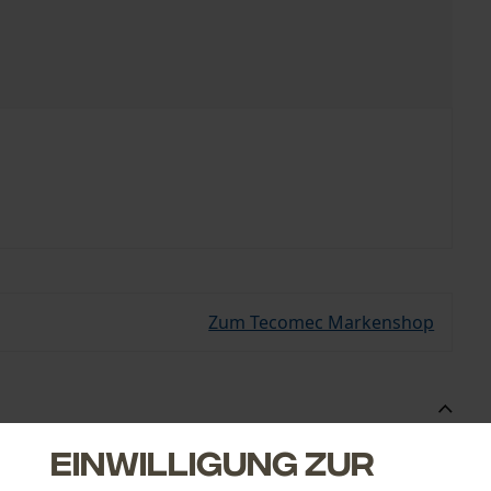
Zum Tecomec Markenshop
r das Tecomec Nietgerät. Mit diesem Nieteinsatz können
Einwilligung zur