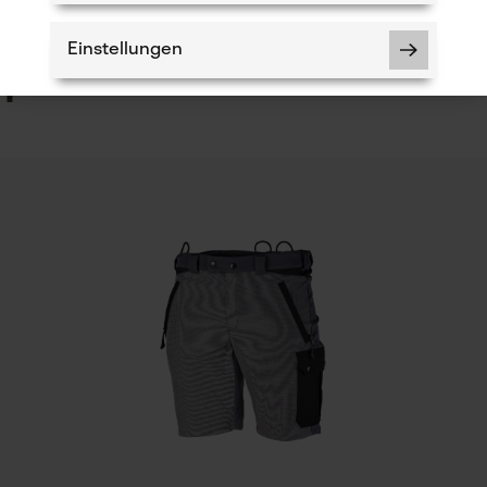
5
Einstellungen
h
Notwendige Cookies
Häckselfunktion
Nein
Schrägschnitt
Prüfung setzen von Cookies
Nein
Session ID
Speichern der Auswahl zur
Datenverarbeitung
Werkzeugloser Kettenwechsel
Econda Tag Manager
Nein