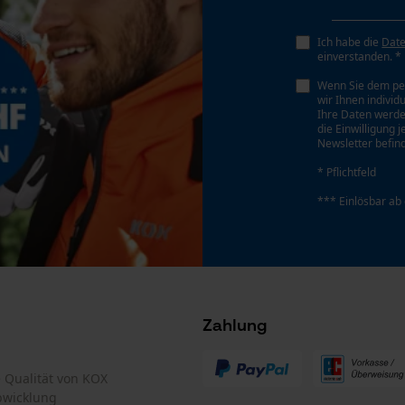
Persönliche Begrüßung
Geo-IP und User Detection
Ich habe die
Dat
einverstanden. *
YouTube-Videos
Wenn Sie dem pe
Google Maps
wir Ihnen individ
Ihre Daten werde
Kontaktaufnahme per Chat
die Einwilligung 
Newsletter befind
* Pflichtfeld
Marketing Cookies
*** Einlösbar ab
Google Global Site Tag
Microsoft Advertising Universal Event
Zahlung
Tracking
Survicate
te Qualität von KOX
bwicklung