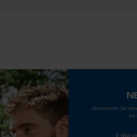
Statistik Cookies
Akku/Batterie enthalten
Akku/Batterien nicht im Lieferumfang enthalten
Econda Analytics
Mouseflow Web Analytics Tool
Fact-Finder Tracking
Funktionale Cookies
N
Abonnieren Sie den
Loop54 Personalization
Sie
Personalisierte Startseite
Gespeicherter Warenkorb