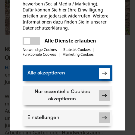
bewerben (Social Media / Marketing).
Dafür können Sie hier Ihre Einwilligung
erteilen und jederzeit widerrufen. Weitere
Informationen dazu finden Sie in unserer
Datenschutzerklärung
.
teilen
Es ist ein Fehler aufgetreten. Bitte
Alle Dienste erlauben
teilen
versuchen Sie es erneut.
KOX unterstützt Forstarbeiter seit
Notwendige Cookies
|
Statistik Cookies
|
Funktionale Cookies
|
Marketing Cookies
mail
über 40 Jahren!
Handsägen
,
Motorsägen
und
Freischneider
sind die
Alle akzeptieren
empfohlenen Werkzeuge, wenn es um die
Jungbestandspflege geht.
Nur essentielle Cookies
Wir bei KOX unterstützen Forstarbeiter bereits seit
akzeptieren
mehr als 40 Jahren und sind stolz darauf eine große
Auswahl hochwertiger
Werkzeuge
,
Schutzkleidung
und
Maschinen
anzubieten, die die
Einstellungen
Jungbestandspflege im Forst - aber natürlich auch
Arbeiten im Garten oder Handwerksraum -