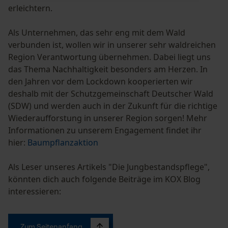
erleichtern.
Als Unternehmen, das sehr eng mit dem Wald
Notwendige Cookies
verbunden ist, wollen wir in unserer sehr waldreichen
Region Verantwortung übernehmen. Dabei liegt uns
das Thema Nachhaltigkeit besonders am Herzen. In
den Jahren vor dem Lockdown kooperierten wir
deshalb mit der Schutzgemeinschaft Deutscher Wald
(SDW) und werden auch in der Zukunft für die richtige
Prüfung setzen von Cookies
Wiederaufforstung in unserer Region sorgen! Mehr
Session ID
Informationen zu unserem Engagement findet ihr
Speichern der Auswahl zur
hier:
Baumpflanzaktion
Datenverarbeitung
Econda Tag Manager
Als Leser unseres Artikels "Die Jungbestandspflege",
könnten dich auch folgende Beiträge im KOX Blog
interessieren:
Statistik Cookies
Zum Seitenanfang