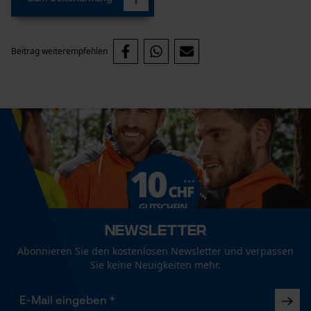
Econda Analytics
Beitrag weiterempfehlen
Mouseflow Web Analytics Tool
Fact-Finder Tracking
Funktionale Cookies
Loop54 Personalization
Newsletter
Personalisierte Startseite
Gespeicherter Warenkorb
Abonnieren Sie den kostenlosen Newsletter und verpassen
Sie keine Neuigkeiten mehr.
Persönliche Begrüßung
Geo-IP und User Detection