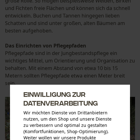
große Rolle. So mögen beispielsweise Weiden, Birken
und Fichten freie Flächen und können sich da schnell
entwickeln. Buchen und Tannen hingegen lieben
Schatten und sind unter großen, alten Bäumen am
besten aufgehoben.
Das Einrichten von Pflegepfaden
Pflegepfade sind in der Jungbestandspflege ein
wichtiges Mittel, um Orientierung und Organisation zu
behalten. Mit einem Abstand von etwa 10 bis 15
Metern sollten Pflegepfade etwa einen Meter breit
sein.
Einwilligung zur
Datenverarbeitung
Wir möchten Dienste von Drittanbietern
nutzen, um den Shop und unsere Dienste
zu verbessern und optimal zu gestalten
(Komfortfunktionen, Shop-Optimierung).
Weiter wollen wir unsere Produkte