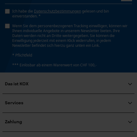
YouTube-Videos
Ich habe die
Datenschutzbestimmungen
gelesen und bin
Google Maps
einverstanden. *
Kontaktaufnahme per Chat
Wenn Sie dem personenbezogenen Tracking einwilligen, können wir
Ihnen individuelle Angebote in unserem Newsletter bieten. Ihre
Daten werden nicht an Dritte weitergegeben. Sie können die
Einwilligung jederzeit mit einem Klick widerrufen, in jedem
Newsletter befindet sich hierzu ganz unten ein Link.
Marketing Cookies
* Pflichtfeld
*** Einlösbar ab einem Warenwert von CHF 100,-
Google Global Site Tag
Das ist KOX
Microsoft Advertising Universal
Event Tracking
Über uns
Survicate
Soziales Engagement
Services
Ratgeber
FAQ
KOX Harvester
Zertifizierte Qualität von KOX
Newsletter-Anmeldung
Zahlung
Retourenabwicklung
Produktrückruf