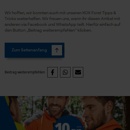
Wir hoffen, wir konnten euch mit unseren KOX Forst Tipps &
Tricks weiterhelfen. Wir freuen uns, wenn ihr diesen Artikel mit
Funktionale Cookies
anderen via Facebook und WhatsApp teilt. Hierfür einfach auf
den Button „Beitrag weiterempfehlen“ klicken.
Loop54 Personalization
Zum Seitenanfang
Personalisierte Startseite
Gespeicherter Warenkorb
Beitrag weiterempfehlen
Persönliche Begrüßung
Geo-IP und User Detection
YouTube-Videos
Google Maps
Kontaktaufnahme per Chat