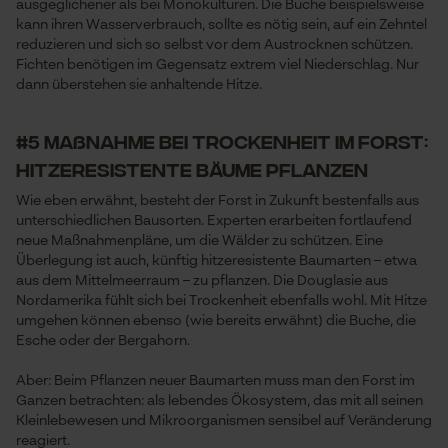
ausgeglichener als bei Monokulturen. Die Buche beispielsweise
kann ihren Wasserverbrauch, sollte es nötig sein, auf ein Zehntel
reduzieren und sich so selbst vor dem Austrocknen schützen.
Fichten benötigen im Gegensatz extrem viel Niederschlag. Nur
Prüfung setzen von Cookies
dann überstehen sie anhaltende Hitze.
Session ID
Speichern der Auswahl zur
#5 Maßnahme bei Trockenheit im Forst:
Datenverarbeitung
Hitzeresistente Bäume pflanzen
Econda Tag Manager
Wie eben erwähnt, besteht der Forst in Zukunft bestenfalls aus
unterschiedlichen Bausorten. Experten erarbeiten fortlaufend
neue Maßnahmenpläne, um die Wälder zu schützen. Eine
Statistik Cookies
Überlegung ist auch, künftig hitzeresistente Baumarten – etwa
aus dem Mittelmeerraum – zu pflanzen. Die Douglasie aus
Nordamerika fühlt sich bei Trockenheit ebenfalls wohl. Mit Hitze
umgehen können ebenso (wie bereits erwähnt) die Buche, die
Esche oder der Bergahorn.
Econda Analytics
Aber: Beim Pflanzen neuer Baumarten muss man den Forst im
Ganzen betrachten: als lebendes Ökosystem, das mit all seinen
Mouseflow Web Analytics Tool
Kleinlebewesen und Mikroorganismen sensibel auf Veränderung
Fact-Finder Tracking
reagiert.