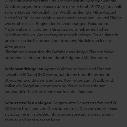
Durch die extreme Hitze und Trockenheit im Sommer war die
Waldbrandgefahr in diesem Jahr extrem hoch. 2022 gilt deshalb
schon jetzt als Rekordjahr bei Waldbränden. Bis Mitte August
sind 660.000 Hektar Wald europaweit verbrannt – so viel Fläche
wie noch nie seit Beginn der Aufzeichnungen. Besonders
Nadelwälder mit dichtem Grasbewuchs haben ein hohes
Waldbrandrisiko. Gräser fangen am schnellsten Feuer, danach
breiten sich die Flammen über trockene Nadeln und kleine
Zweige aus.
Eindämmen lässt sich die Gefahr, dass riesige Flächen Wald
abbrennen, unter anderem durch folgende Maßnahmen:
Waldbrandriegel anlegen:
Waldbrandriegel sind Flächen
zwischen 100 und 300 Meter, auf denen brandhemmende
Sträucher und Bäume wachsen. Kommt es zum Waldbrand,
sollen die Riegel ankommende Vollfeuer in Bodenfeuer
umwandeln. Letztere kann man leichter löschen.
Schutzstreifen anlegen:
Sogenannte Schutzstreifen sind 20-
30 Meter breit und von Gestrüpp befreit. Das verhindert, dass
sich das Feuer in die Baumkronen ausbreitet, wo es nur sehr
schwer gelöscht werden kann.