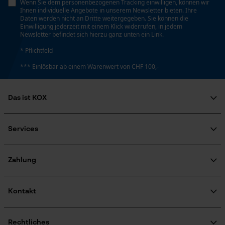
Wenn Sie dem personenbezogenen Tracking einwilligen, können wir
Speichern der Auswahl zur
Ihnen individuelle Angebote in unserem Newsletter bieten. Ihre
Datenverarbeitung
Daten werden nicht an Dritte weitergegeben. Sie können die
Einwilligung jederzeit mit einem Klick widerrufen, in jedem
Econda Tag Manager
Newsletter befindet sich hierzu ganz unten ein Link.
* Pflichtfeld
*** Einlösbar ab einem Warenwert von CHF 100,-
Statistik Cookies
Das ist KOX
Über uns
Econda Analytics
Soziales Engagement
Services
Ratgeber
Mouseflow Web Analytics Tool
FAQ
KOX Harvester
Fact-Finder Tracking
Zertifizierte Qualität von KOX
Newsletter-Anmeldung
Zahlung
Retourenabwicklung
Produktrückruf
Kontakt
Funktionale Cookies
Kontaktformular
Bestellformular
Rechtliches