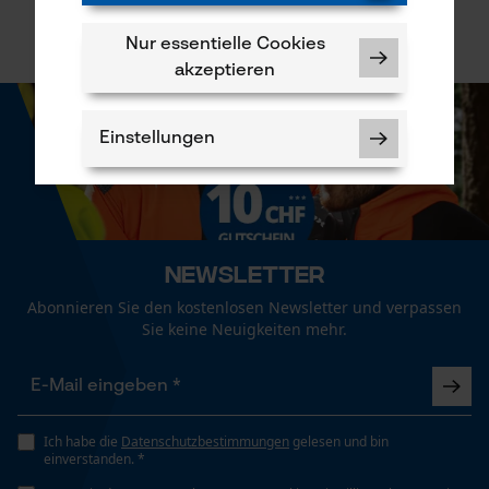
Nur essentielle Cookies
akzeptieren
Einstellungen
Newsletter
Notwendige Cookies
Abonnieren Sie den kostenlosen Newsletter und verpassen
Sie keine Neuigkeiten mehr.
Prüfung setzen von Cookies
Ich habe die
Datenschutzbestimmungen
gelesen und bin
einverstanden. *
Session ID