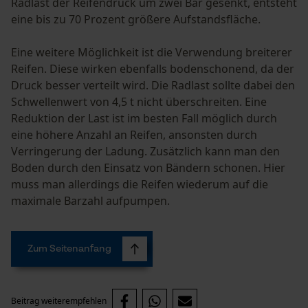
Radlast der Reifendruck um zwei Bar gesenkt, entsteht
Notwendige Cookies
eine bis zu 70 Prozent größere Aufstandsfläche.
Eine weitere Möglichkeit ist die Verwendung breiterer
Reifen. Diese wirken ebenfalls bodenschonend, da der
Druck besser verteilt wird. Die Radlast sollte dabei den
Schwellenwert von 4,5 t nicht überschreiten. Eine
Reduktion der Last ist im besten Fall möglich durch
Prüfung setzen von Cookies
eine höhere Anzahl an Reifen, ansonsten durch
Session ID
Verringerung der Ladung. Zusätzlich kann man den
Speichern der Auswahl zur
Boden durch den Einsatz von Bändern schonen. Hier
Datenverarbeitung
muss man allerdings die Reifen wiederum auf die
Econda Tag Manager
maximale Barzahl aufpumpen.
Statistik Cookies
Zum Seitenanfang
Beitrag weiterempfehlen