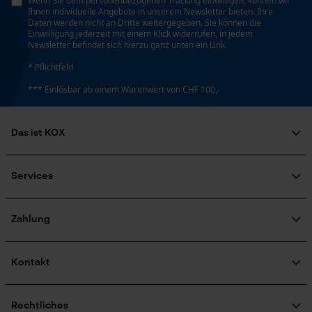
Wenn Sie dem personenbezogenen Tracking einwilligen, können wir
Ihnen individuelle Angebote in unserem Newsletter bieten. Ihre
Kontaktaufnahme per Chat
Daten werden nicht an Dritte weitergegeben. Sie können die
Einwilligung jederzeit mit einem Klick widerrufen, in jedem
Newsletter befindet sich hierzu ganz unten ein Link.
* Pflichtfeld
Marketing Cookies
*** Einlösbar ab einem Warenwert von CHF 100,-
Das ist KOX
Google Global Site Tag
Über uns
Microsoft Advertising Universal
Event Tracking
Soziales Engagement
Services
Ratgeber
Survicate
FAQ
KOX Harvester
Zertifizierte Qualität von KOX
Newsletter-Anmeldung
Zahlung
Retourenabwicklung
Produktrückruf
Kontakt
Kontaktformular
Bestellformular
Rechtliches