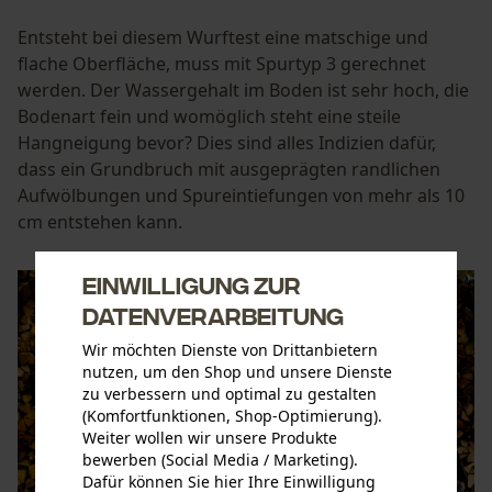
Entsteht bei diesem Wurftest eine matschige und
flache Oberfläche, muss mit Spurtyp 3 gerechnet
werden. Der Wassergehalt im Boden ist sehr hoch, die
Bodenart fein und womöglich steht eine steile
Hangneigung bevor? Dies sind alles Indizien dafür,
dass ein Grundbruch mit ausgeprägten randlichen
Aufwölbungen und Spureintiefungen von mehr als 10
cm entstehen kann.
Einwilligung zur
Datenverarbeitung
Wir möchten Dienste von Drittanbietern
nutzen, um den Shop und unsere Dienste
zu verbessern und optimal zu gestalten
(Komfortfunktionen, Shop-Optimierung).
Weiter wollen wir unsere Produkte
bewerben (Social Media / Marketing).
Dafür können Sie hier Ihre Einwilligung