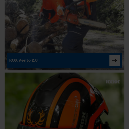
Prüfung setzen von Cookies
Session ID
Speichern der Auswahl zur
Datenverarbeitung
KOX Vento 2.0
Econda Tag Manager
Statistik Cookies
Econda Analytics
Mouseflow Web Analytics Tool