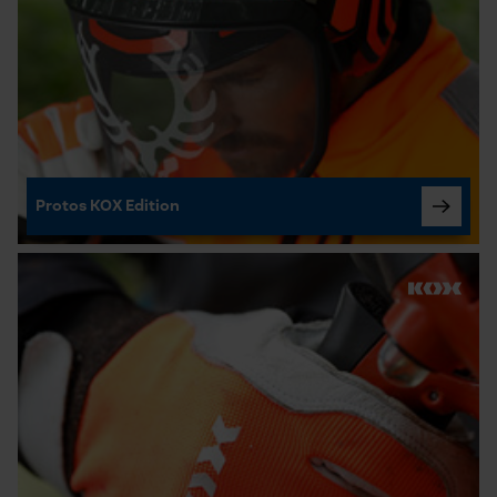
Fact-Finder Tracking
Funktionale Cookies
Protos KOX Edition
Loop54 Personalization
Personalisierte Startseite
Gespeicherter Warenkorb
Persönliche Begrüßung
Geo-IP und User Detection
YouTube-Videos
Google Maps
Kontaktaufnahme per Chat