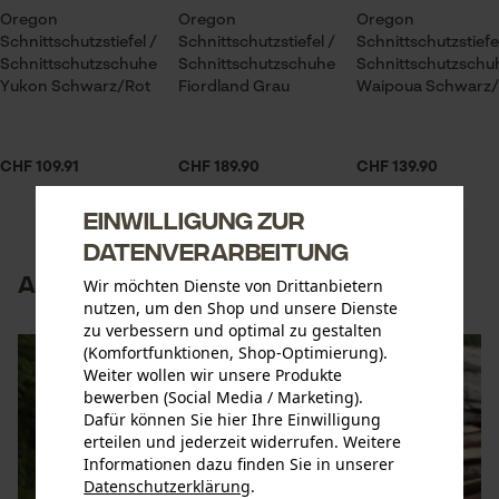
Oregon
Oregon
Oregon
Schnittschutzstiefel /
Schnittschutzstiefel /
Schnittschutzstiefe
Schnittschutzschuhe
Schnittschutzschuhe
Schnittschutzschu
Yukon Schwarz/Rot
Fiordland Grau
Waipoua Schwarz/
CHF 109.91
CHF 189.90
CHF 139.90
Einwilligung zur
Datenverarbeitung
Alle Styles im Überblick
Wir möchten Dienste von Drittanbietern
nutzen, um den Shop und unsere Dienste
zu verbessern und optimal zu gestalten
(Komfortfunktionen, Shop-Optimierung).
Weiter wollen wir unsere Produkte
bewerben (Social Media / Marketing).
Dafür können Sie hier Ihre Einwilligung
erteilen und jederzeit widerrufen. Weitere
Informationen dazu finden Sie in unserer
Datenschutzerklärung
.