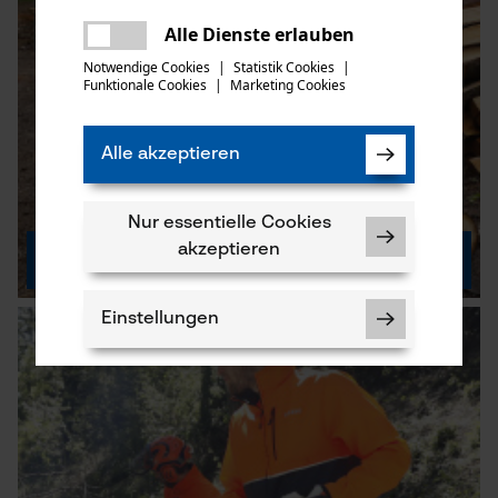
teilen
Es ist ein Fehler aufgetreten. Bitte
Alle Dienste erlauben
teilen
versuchen Sie es erneut.
Notwendige Cookies
|
Statistik Cookies
|
Funktionale Cookies
|
Marketing Cookies
mail
Alle akzeptieren
Nur essentielle Cookies
akzeptieren
KOX Mistral 2.0
Einstellungen
Notwendige Cookies