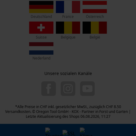
Lise-Meitner-Str. 4
D-70736 Fellbach
France
Österreich
Deutschland
Retouren-Adresse:
Beim Erlenwäldchen 14/2
71522 Backnang
Suisse
Belgique
België
Deutschland
Telefon Erreichbarkeit:
Nederland
Mo.-Fr.: 07:00 - 18:00 Uhr
Sa.: 09:00 - 13:00 Uhr
Unsere sozialen Kanäle
044 283 6116
info-ch@kox.eu
*Alle Preise in CHF inkl. gesetzlicher MwSt., zuzüglich CHF 8.50
Versandkosten. © Oregon Tool GmbH - KOX - Partner in Forst und Garten |
Letzte Aktualisierung des Shops 06.08.2026, 11:27