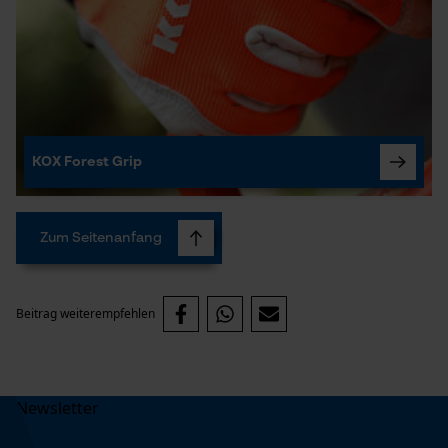
Marketing Cookies
Google Global Site Tag
KOX Forest Grip
Microsoft Advertising Universal
Event Tracking
Survicate
Zum Seitenanfang
Beitrag weiterempfehlen