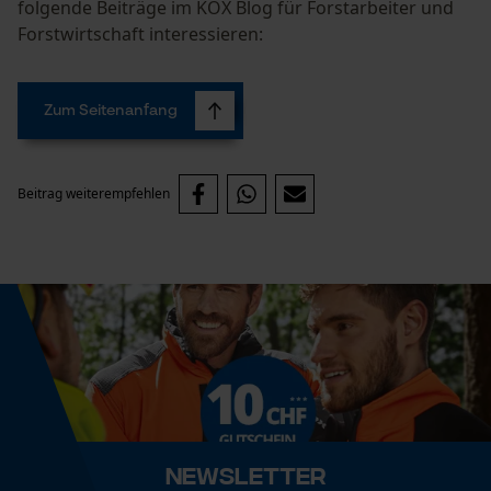
folgende Beiträge im KOX Blog für Forstarbeiter und
Forstwirtschaft interessieren:
Prüfung setzen von Cookies
Session ID
Speichern der Auswahl zur
Zum Seitenanfang
Datenverarbeitung
Econda Tag Manager
Beitrag weiterempfehlen
Statistik Cookies
Econda Analytics
Mouseflow Web Analytics Tool
Fact-Finder Tracking
Newsletter