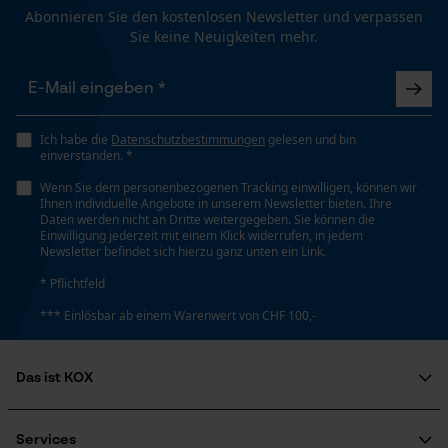
Abonnieren Sie den kostenlosen Newsletter und verpassen
Sie keine Neuigkeiten mehr.
Funktionale Cookies
Loop54 Personalization
Ich habe die
Datenschutzbestimmungen
gelesen und bin
Personalisierte Startseite
einverstanden. *
Gespeicherter Warenkorb
Wenn Sie dem personenbezogenen Tracking einwilligen, können wir
Ihnen individuelle Angebote in unserem Newsletter bieten. Ihre
Persönliche Begrüßung
Daten werden nicht an Dritte weitergegeben. Sie können die
Einwilligung jederzeit mit einem Klick widerrufen, in jedem
Geo-IP und User Detection
Newsletter befindet sich hierzu ganz unten ein Link.
YouTube-Videos
* Pflichtfeld
Google Maps
*** Einlösbar ab einem Warenwert von CHF 100,-
Kontaktaufnahme per Chat
Das ist KOX
Über uns
Marketing Cookies
Soziales Engagement
Services