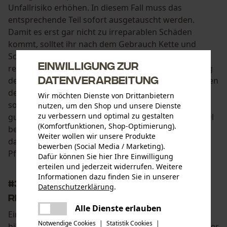
Unfallrisiko erhöhen. In diesem Fall muss das
entsprechende Teil sofort ausgetauscht werden.
Damit es erst gar nicht zu irreparablen Schäden
kommt, solltet ihr nach dem Gebrauch Kette und
Schiene entfernen sowie alle Einzelteile gründlich
Einwilligung zur
reinigen. Nach diesem Schritt folgt die Untersuchung
Datenverarbeitung
der Bestandteile auf Beschädigung und das Schmieren
der Kette mit Öl. Dabei ist Öl aber nicht gleich Öl,
Wir möchten Dienste von Drittanbietern
sowie Schleifer nicht gleich Schleifer. Ausschließlich
nutzen, um den Shop und unsere Dienste
zu verbessern und optimal zu gestalten
gute Qualität kommt infrage, denn mit schlechtem Öl
(Komfortfunktionen, Shop-Optimierung).
beschleunigt ihr den Verschleiß und erreicht genau
Weiter wollen wir unsere Produkte
das Gegenteil. Ein paar Zusatztipps zur Wartung und
bewerben (Social Media / Marketing).
Pflege eurer Kettensäge findet ihr außerdem
hier
.
Dafür können Sie hier Ihre Einwilligung
erteilen und jederzeit widerrufen. Weitere
Informationen dazu finden Sie in unserer
#3 Vorbereitung Forstwerkzeug:
Datenschutzerklärung
.
teilen
Richtige Lagerung
Es ist ein Fehler aufgetreten. Bitte
Alle Dienste erlauben
teilen
Ein spezieller Schneidschutz, zum Beispiel aus Leder,
versuchen Sie es erneut.
Notwendige Cookies
|
Statistik Cookies
|
hilft bei längerer Lagerung zusätzlich, die Lebensdauer