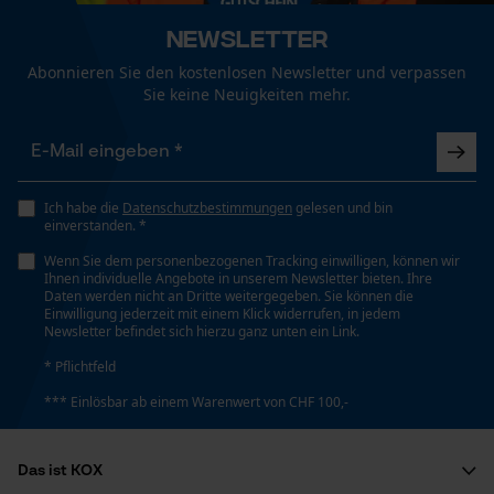
Newsletter
Funktionale Cookies
Abonnieren Sie den kostenlosen Newsletter und verpassen
Sie keine Neuigkeiten mehr.
Loop54 Personalization
Personalisierte Startseite
Ich habe die
Datenschutzbestimmungen
gelesen und bin
einverstanden. *
Gespeicherter Warenkorb
Wenn Sie dem personenbezogenen Tracking einwilligen, können wir
Persönliche Begrüßung
Ihnen individuelle Angebote in unserem Newsletter bieten. Ihre
Daten werden nicht an Dritte weitergegeben. Sie können die
Geo-IP und User Detection
Einwilligung jederzeit mit einem Klick widerrufen, in jedem
Newsletter befindet sich hierzu ganz unten ein Link.
YouTube-Videos
* Pflichtfeld
Google Maps
*** Einlösbar ab einem Warenwert von CHF 100,-
Kontaktaufnahme per Chat
Das ist KOX