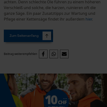
achten. Denn schlechte Öle führen zu einem höheren
Verschleiß und solche, die harzen, ruinieren oft die
ganze Säge. Ein paar Zusatztipps zur Wartung und
Prüfung setzen von Cookies
Pflege einer Kettensäge findet ihr außerdem
hier
.
Session ID
Speichern der Auswahl zur
Datenverarbeitung
Zum Seitenanfang
Econda Tag Manager
Beitrag weiterempfehlen
Statistik Cookies
Econda Analytics
Mouseflow Web Analytics Tool
Fact-Finder Tracking