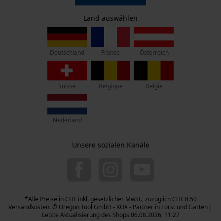
Datenschutz
KOX – Partner in Forst und Garten
Survicate
Widerruf
Zentrale:
Land auswählen
Privatsphäre
Lise-Meitner-Str. 4
D-70736 Fellbach
France
Österreich
Deutschland
Retouren-Adresse:
Beim Erlenwäldchen 14/2
71522 Backnang
Suisse
Belgique
België
Deutschland
Telefon Erreichbarkeit:
Nederland
Mo.-Fr.: 07:00 - 18:00 Uhr
Sa.: 09:00 - 13:00 Uhr
Unsere sozialen Kanäle
044 283 6116
info-ch@kox.eu
*Alle Preise in CHF inkl. gesetzlicher MwSt., zuzüglich CHF 8.50
Versandkosten. © Oregon Tool GmbH - KOX - Partner in Forst und Garten |
Letzte Aktualisierung des Shops 06.08.2026, 11:27