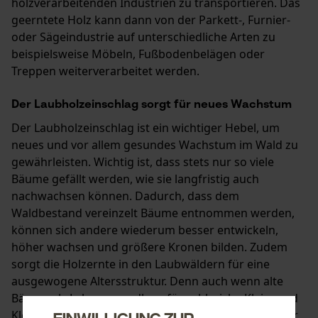
holzverarbeitenden Industrien zu transportieren. Das
geerntete Holz kann dann von der Parkett-, Furnier-
oder Sägeindustrie auf unterschiedliche Arten zu
beispielsweise Möbeln, Fußbodenbelägen oder
Treppen weiterverarbeitet werden.
Der Laubholzeinschlag sorgt für neues Wachstum
Der Laubholzeinschlag ist ein wichtiger Hebel, um
neues und vor allem gesundes Wachstum im Wald zu
gewährleisten. Wichtig ist, dass stets nur so viele
Bäume gefällt werden, wie sie langfristig auch
nachwachsen können. Dadurch, dass dem
Waldbestand vereinzelt Bäume entnommen werden,
können sich andere wiederum besser entwickeln,
höher wachsen und größere Kronen bilden. Zudem
sorgt die Holzernte in den Laubwäldern für eine
ausgewogene Altersstruktur. Denn auch wenn alte
Bäume als Lebensgrundlage für zahlreiche Klein- und
Kleinstlebewesen von Bedeutung sind, ist es nicht für
Einwilligung zur