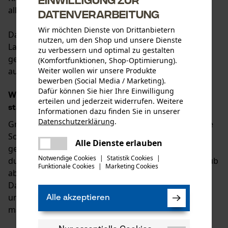
alle Bäume sinnvoll alt zu werden.
Datenverarbeitung
Wir möchten Dienste von Drittanbietern
Dank neuer Licht- und Platzverhältnisse nach dem
nutzen, um den Shop und unsere Dienste
Laubholzeinschlag können bestimmte Baumarten
zu verbessern und optimal zu gestalten
gezielt gefördert werden und damit gesund und
(Komfortfunktionen, Shop-Optimierung).
Weiter wollen wir unsere Produkte
ausgewogen wachsen.
bewerben (Social Media / Marketing).
Dafür können Sie hier Ihre Einwilligung
Warum die Holzernte in Laubwäldern im Winter
erteilen und jederzeit widerrufen. Weitere
stattfindet
Informationen dazu finden Sie in unserer
Datenschutzerklärung
.
Grundsätzlich würde man vielleicht glauben, dass die
teilen
Sommermonate besser für solche Arbeiten im Forst
Es ist ein Fehler aufgetreten. Bitte
Alle Dienste erlauben
geeignet sind, aber tatsächlich werden sie im Winter
teilen
versuchen Sie es erneut.
Notwendige Cookies
|
Statistik Cookies
|
durchgeführt. Nachdem die Bäume im Herbst ihr Laub
Funktionale Cookies
|
Marketing Cookies
mail
abgeworfen haben, ist es etwas luftiger im Wald.
Dadurch ist auch die Sicht auf die Baumkronen frei
und Waldarbeiter können mögliche Gefahren durch
Alle akzeptieren
marode Äste besser einschätzen können.