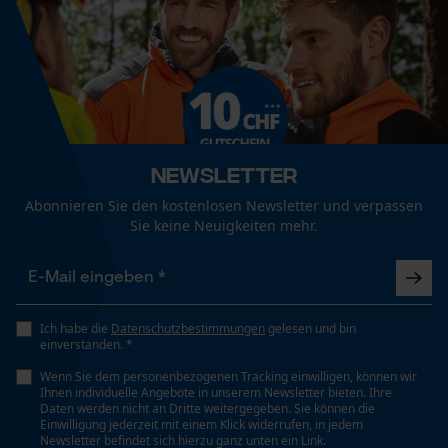
Econda Tag Manager
Statistik Cookies
Newsletter
Abonnieren Sie den kostenlosen Newsletter und verpassen
Econda Analytics
Sie keine Neuigkeiten mehr.
Mouseflow Web Analytics Tool
Fact-Finder Tracking
Ich habe die
Datenschutzbestimmungen
gelesen und bin
einverstanden. *
Funktionale Cookies
Wenn Sie dem personenbezogenen Tracking einwilligen, können wir
Ihnen individuelle Angebote in unserem Newsletter bieten. Ihre
Daten werden nicht an Dritte weitergegeben. Sie können die
Einwilligung jederzeit mit einem Klick widerrufen, in jedem
Loop54 Personalization
Newsletter befindet sich hierzu ganz unten ein Link.