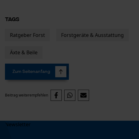
Gespeicherter Warenkorb
Persönliche Begrüßung
TAGS
Geo-IP und User Detection
Ratgeber Forst
Forstgeräte & Ausstattung
YouTube-Videos
Google Maps
Äxte & Beile
Kontaktaufnahme per Chat
Zum Seitenanfang
Marketing Cookies
Beitrag weiterempfehlen
Google Global Site Tag
Microsoft Advertising Universal
Event Tracking
Survicate