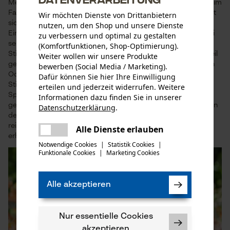
Meist ist es Esche oder Hickory. Hickory ist etwas besser, den im
Fall der Fälle bricht es nicht plötzlich, sondern fasert auf. Das ist
Wir möchten Dienste von Drittanbietern
sicherheitsrelevant.
nutzen, um den Shop und unsere Dienste
Ein ordentlicher Stiel ist ein Qualitätsmerkmal. Er sollte Ast-frei
zu verbessern und optimal zu gestalten
sein. Im Idealfall verlaufen die Fasern längs. Im Auge wird der
(Komfortfunktionen, Shop-Optimierung).
Stiel mit einem Holzkeil und dieser zusätzlich mit einem Ringkeil
Weiter wollen wir unsere Produkte
gesichert. Eine Besonderheit sind die
Rotband-Plus-Äxte
von
bewerben (Social Media / Marketing).
Ochsenkopf mit Ihrer Schutzhülse aus Metall. Dadurch ist der
Dafür können Sie hier Ihre Einwilligung
Stiel besser vor Beschädigungen bei Fehlschlägen geschützt.
erteilen und jederzeit widerrufen. Weitere
Spaltäxte haben einen längeren Stiel, mit dem gut Schwung
Informationen dazu finden Sie in unserer
geholt werden kann. Der Stiel einer Axt zum Entasten sollte von
Datenschutzerklärung
.
teilen
der Achselhöhle bis zu den gekrümmten Fingern der Hand
Es ist ein Fehler aufgetreten. Bitte
reichen. Selbstverständlich sind auch Stiele aus Kunststoff
Alle Dienste erlauben
teilen
erhältlich.
versuchen Sie es erneut.
Notwendige Cookies
|
Statistik Cookies
|
Funktionale Cookies
|
Marketing Cookies
mail
Alle akzeptieren
Nur essentielle Cookies
akzeptieren