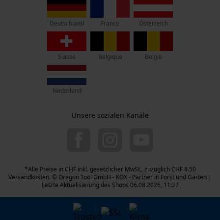
D-70736 Fellbach
France
Österreich
Deutschland
Retouren-Adresse:
Beim Erlenwäldchen 14/2
71522 Backnang
Suisse
Belgique
België
Deutschland
Telefon Erreichbarkeit:
Nederland
Mo.-Fr.: 07:00 - 18:00 Uhr
Sa.: 09:00 - 13:00 Uhr
Unsere sozialen Kanäle
044 283 6116
info-ch@kox.eu
*Alle Preise in CHF inkl. gesetzlicher MwSt., zuzüglich CHF 8.50
Versandkosten. © Oregon Tool GmbH - KOX - Partner in Forst und Garten |
Letzte Aktualisierung des Shops 06.08.2026, 11:27