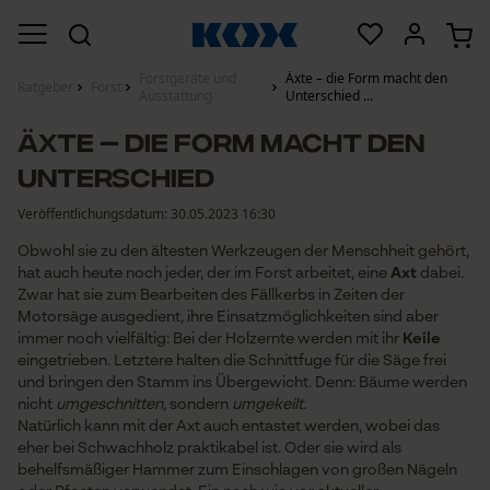
Forstgeräte und
Äxte – die Form macht den
Ratgeber
Forst
Ausstattung
Unterschied ...
Äxte – die Form macht den
Unterschied
Veröffentlichungsdatum:
30.05.2023 16:30
Obwohl sie zu den ältesten Werkzeugen der Menschheit gehört,
hat auch heute noch jeder, der im Forst arbeitet, eine
Axt
dabei.
Zwar hat sie zum Bearbeiten des Fällkerbs in Zeiten der
Motorsäge ausgedient, ihre Einsatzmöglichkeiten sind aber
immer noch vielfältig: Bei der Holzernte werden mit ihr
Keile
eingetrieben. Letztere halten die Schnittfuge für die Säge frei
und bringen den Stamm ins Übergewicht. Denn: Bäume werden
nicht
umgeschnitten,
sondern
umgekeilt.
Natürlich kann mit der Axt auch entastet werden, wobei das
eher bei Schwachholz praktikabel ist. Oder sie wird als
behelfsmäßiger Hammer zum Einschlagen von großen Nägeln