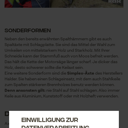
Sonderformen
Neben den bereits erwähnten Spalthämmern gibt es auch
Spaltäxte mit Schlagplatte. Sie sind das Mittel der Wahl zum
Umkeilen von mittelstarkem Holz und Starkholz. Mit Ihrer
Schneide kann der Stammfuß auch von Moos befreit werden.
Das hält die Kette der Motorsäge länger scharf. Je dicker das
Holz, desto schwerer sollte die Keilaxt sein.
Eine weitere Sonderform sind die
Simplex-Äxte
des Herstellers
Halder. Sie haben einen Schlageinsatz, mit dem auch Stahlkeile
zum Spalten stärkeren Brennholzes benutz werden können.
Denn ansonsten gilt:
nie Stahl auf Stahl schlagen. Also immer
Keile aus Aluminium, Kunststoff oder mit Holzheft verwenden.
Der Stiel
Einwilligung zur
Axtestiele müssen aus hochwertigem Holz hergestellt sein.
Datenverarbeitung