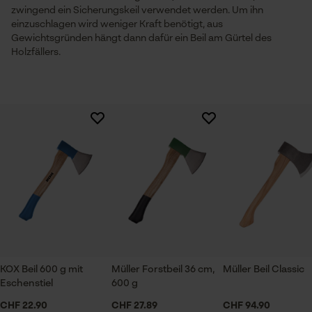
zwingend ein Sicherungskeil verwendet werden. Um ihn
einzuschlagen wird weniger Kraft benötigt, aus
Gewichtsgründen hängt dann dafür ein Beil am Gürtel des
Statistik Cookies
Holzfällers.
Econda Analytics
Mouseflow Web Analytics Tool
Fact-Finder Tracking
Funktionale Cookies
KOX Beil 600 g mit
Müller Forstbeil 36 cm,
Müller Beil Classic
Eschenstiel
600 g
Loop54 Personalization
CHF 22.90
CHF 27.89
CHF 94.90
Personalisierte Startseite