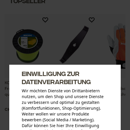
Topseller
Einwilligung zur
Datenverarbeitung
KOX ProLine
2-Zahn Häckselmesser
KOX
Freischneidefaden
Arbeitshandsch
Wir möchten Dienste von Drittanbietern
quadratisch
Forsthandschuh
nutzen, um den Shop und unsere Dienste
Orange
zu verbessern und optimal zu gestalten
(Komfortfunktionen, Shop-Optimierung).
CHF 14.90
CHF 10.90
CHF 11.90
Weiter wollen wir unsere Produkte
bewerben (Social Media / Marketing).
Dafür können Sie hier Ihre Einwilligung