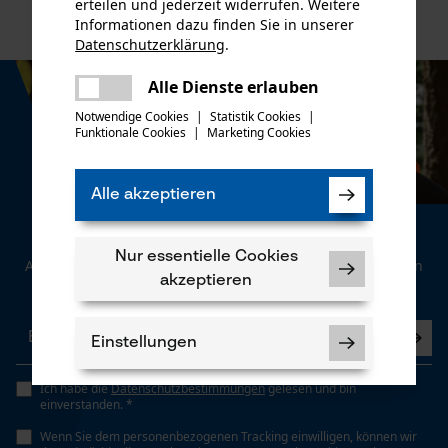
erteilen und jederzeit widerrufen. Weitere
Informationen dazu finden Sie in unserer
Datenschutzerklärung
.
teilen
Es ist ein Fehler aufgetreten. Bitte
Alle Dienste erlauben
teilen
versuchen Sie es erneut.
Notwendige Cookies
|
Statistik Cookies
|
Funktionale Cookies
|
Marketing Cookies
mail
Alle akzeptieren
Newsletter
Nur essentielle Cookies
Abonnieren Sie den kostenlosen Newsletter und verpassen
akzeptieren
Sie keine Neuigkeiten mehr.
Einstellungen
Ich habe die
Datenschutzbestimmungen
gelesen und bin
einverstanden. *
Wenn Sie dem personenbezogenen Tracking einwilligen, können wir