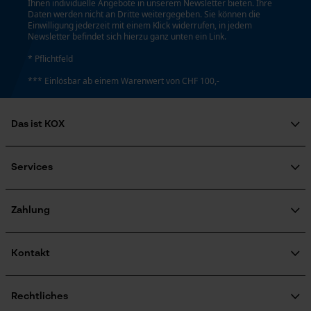
Ihnen individuelle Angebote in unserem Newsletter bieten. Ihre
Notwendige Cookies
Daten werden nicht an Dritte weitergegeben. Sie können die
Einwilligung jederzeit mit einem Klick widerrufen, in jedem
Newsletter befindet sich hierzu ganz unten ein Link.
* Pflichtfeld
*** Einlösbar ab einem Warenwert von CHF 100,-
Prüfung setzen von Cookies
Das ist KOX
Session ID
Über uns
Speichern der Auswahl zur
Datenverarbeitung
Soziales Engagement
Services
Ratgeber
Econda Tag Manager
FAQ
KOX Harvester
Zertifizierte Qualität von KOX
Newsletter-Anmeldung
Zahlung
Retourenabwicklung
Produktrückruf
Statistik Cookies
Kontakt
Kontaktformular
Bestellformular
Rechtliches