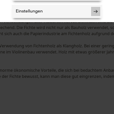
 "Brotbaum" der Forstwirtschaft
Einstellungen
 wird die Fichte auch als "Brotbaum" bezeichnet. Die mec
an Verwendungen aller Holzarten hervor. Demnach sind die
rechend. Die Fichte wird nicht nur als Bauholz verwendet,
t sich auch die Papierindustrie am Fichtenholz aufgrund d
Notwendige Cookies
Verwendung von Fichtenholz als Klangholz. Bei einer geringe
rne im Violinenbau verwendet. Holz mit etwas größerer Jah
norme ökonomische Vorteile, die sich bei bedachtem Anbau 
 der Fichte bewusst, kann man diese gut eingrenzen, indem
Prüfung setzen von Cookies
Session ID
Speichern der Auswahl zur
Datenverarbeitung
Econda Tag Manager