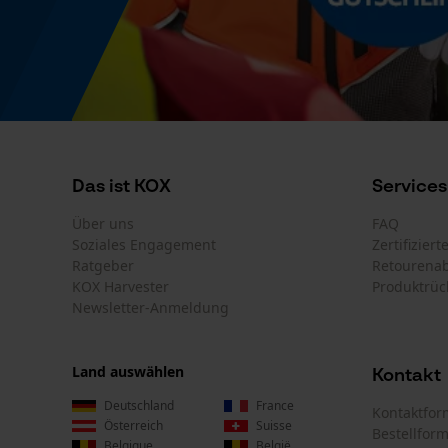
Das ist KOX
Services
Über uns
FAQ
Soziales Engagement
Zertifizier
Ratgeber
Retourena
KOX Harvester
Produktrüc
Newsletter-Anmeldung
Land auswählen
Kontakt
Deutschland
France
Kontaktfor
Österreich
Suisse
Bestellfor
Belgique
België