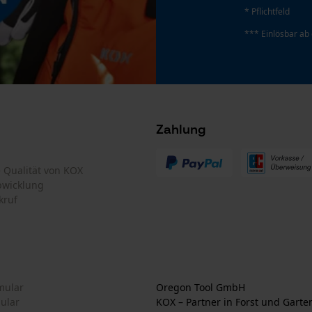
Persönliche Begrüßung
* Pflichtfeld
Geo-IP und User Detection
*** Einlösbar ab
YouTube-Videos
Google Maps
Kontaktaufnahme per Chat
Zahlung
Marketing Cookies
te Qualität von KOX
bwicklung
kruf
Google Global Site Tag
Microsoft Advertising Universal Event
Tracking
Survicate
mular
Oregon Tool GmbH
mular
KOX – Partner in Forst und Garte