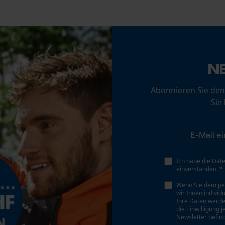
Statistik Cookies
N
Econda Analytics
Mouseflow Web Analytics Tool
Abonnieren Sie den
Fact-Finder Tracking
Sie
Funktionale Cookies
Ich habe die
Dat
einverstanden. *
Loop54 Personalization
Wenn Sie dem pe
wir Ihnen individ
Personalisierte Startseite
Ihre Daten werde
die Einwilligung 
Gespeicherter Warenkorb
Newsletter befind