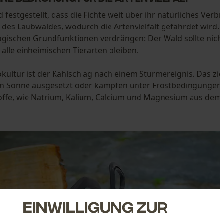
d festgestellt, dass die Fichte weit über ihr natürliches Ve
 des Laubwaldes, wodurch die Artenvielfalt gefährdet wird
logischen Grundfunktionen verdrängen: Der Wald sollte nich
lle einheimischen Tierarten bleiben.
ultur ist der Kahlschlag nach einem Sturmereignis. Das zie
en Sonne ausgesetzt oder kämpfen unter Frostbedingungen
offe, wie Natrium, Kalium, Calcium und Magnesium aus de
Einwilligung zur