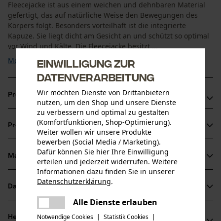
Fleecejacke ist aus einem weichen und dehnbaren Material
gefertigt, das auf natürliche Weise den Bewegungen des
Körpers folgt. Besonders vorteilhaft ist die integrierte
Kapuze. Sie liegt dicht am Gesicht an und schützt so optimal
vor Wind und Kälte. Die Fleecejacke besitzt ...
Mehr anzeigen
Einwilligung zur
Datenverarbeitung
Wir möchten Dienste von Drittanbietern
Produktvorteile
nutzen, um den Shop und unsere Dienste
zu verbessern und optimal zu gestalten
Nahezu geräuschlose Bewegung möglich
(Komfortfunktionen, Shop-Optimierung).
Produktinformationen
Fleecejacke ideal für die Jagd, Outdooraktivitäten und
Weiter wollen wir unsere Produkte
bewerben (Social Media / Marketing).
Freizeit
Dafür können Sie hier Ihre Einwilligung
Enganliegende Kapute mit elastischem Saum
Material & Pflege
erteilen und jederzeit widerrufen. Weitere
Produktdetails
Informationen dazu finden Sie in unserer
Datenschutzerklärung
.
Ärmeltyp
Datenblätter
teilen
Material
Langarm
Es ist ein Fehler aufgetreten. Bitte
Alle Dienste erlauben
Produktsicherheitsdatenblatt (PDF)
teilen
versuchen Sie es erneut.
Materialart
Notwendige Cookies
|
Statistik Cookies
|
Herstellerinformationen