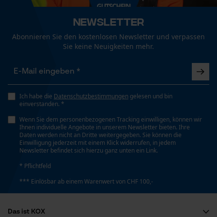
Funktionale Cookies
Newsletter
Jahreszeit
Ganzjahresartikel
Abonnieren Sie den kostenlosen Newsletter und verpassen
Sie keine Neuigkeiten mehr.
Loop54 Personalization
Optik/Muster
Personalisierte Startseite
Unifarben
Gespeicherter Warenkorb
Ich habe die
Datenschutzbestimmungen
gelesen und bin
einverstanden. *
Persönliche Begrüßung
Taschentyp
Wenn Sie dem personenbezogenen Tracking einwilligen, können wir
Geo-IP und User Detection
Vordertaschen, Seitentaschen,
Ihnen individuelle Angebote in unserem Newsletter bieten. Ihre
Daten werden nicht an Dritte weitergegeben. Sie können die
YouTube-Videos
Reißverschlusstaschen, Jackentaschen
Einwilligung jederzeit mit einem Klick widerrufen, in jedem
Newsletter befindet sich hierzu ganz unten ein Link.
Google Maps
* Pflichtfeld
Kontaktaufnahme per Chat
Wetterlage
*** Einlösbar ab einem Warenwert von CHF 100,-
gemäßigtes Wetter
Marketing Cookies
Das ist KOX