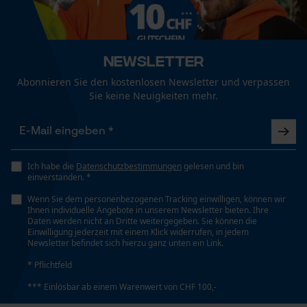
Normaler Bund
Funktionale Cookies
Details Belüftungsöffnungen
Newsletter
Beinbelüftung
Abonnieren Sie den kostenlosen Newsletter und verpassen
Loop54 Personalization
Sie keine Neuigkeiten mehr.
Personalisierte Startseite
Geschlecht
Unisex
Gespeicherter Warenkorb
Persönliche Begrüßung
Ich habe die
Datenschutzbestimmungen
gelesen und bin
einverstanden. *
Jahreszeit
Geo-IP und User Detection
Ganzjahresartikel
Wenn Sie dem personenbezogenen Tracking einwilligen, können wir
YouTube-Videos
Ihnen individuelle Angebote in unserem Newsletter bieten. Ihre
Daten werden nicht an Dritte weitergegeben. Sie können die
Google Maps
Einwilligung jederzeit mit einem Klick widerrufen, in jedem
Optik/Muster
Newsletter befindet sich hierzu ganz unten ein Link.
Kontaktaufnahme per Chat
Zweifarbig
* Pflichtfeld
*** Einlösbar ab einem Warenwert von CHF 100,-
Marketing Cookies
Passform