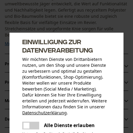
umweltbewusste Jäger entwickelt, die Wert auf Funktionalität
und Nachhaltigkeit legen. Gefertigt aus recyceltem Polyester
und Bio-Baumwolle bietet sie eine robuste und zugleich
flexible Basis für vielfältige Einsätze im Revier.
Stretcheinsätze und vorgeformte Knie sorgen für volle
Bewegungsfreiheit. Mehrere Reißverschlusstaschen ...
Einwilligung zur
Mehr anzeigen
Datenverarbeitung
Wir möchten Dienste von Drittanbietern
Produktvorteile
nutzen, um den Shop und unsere Dienste
zu verbessern und optimal zu gestalten
(Komfortfunktionen, Shop-Optimierung).
Zwei-Wege-Reißverschluss am Bein erleichtert das An-
Weiter wollen wir unsere Produkte
Produktinformationen
und Ausziehen, ohne die Stiefel ausziehen zu müssen
bewerben (Social Media / Marketing).
Zusätzliche Saumverstärkung für hohe Strapazierfähigkeit
Dafür können Sie hier Ihre Einwilligung
erteilen und jederzeit widerrufen. Weitere
Verbindet Nachhaltigkeit und Outdoor-Tauglichkeit
Material & Pflege
Produktdetails
Informationen dazu finden Sie in unserer
Datenschutzerklärung
.
teilen
Aktivitätstyp
Datenblätter
Es ist ein Fehler aufgetreten. Bitte
Material
Jagen, Wandern, Schießen
Alle Dienste erlauben
teilen
versuchen Sie es erneut.
Produktsicherheitsdatenblatt (PDF)