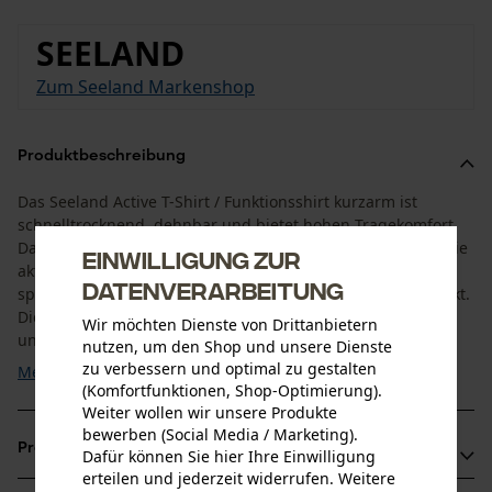
SEELAND
Zum Seeland Markenshop
Produktbeschreibung
Das Seeland Active T-Shirt / Funktionsshirt kurzarm ist
schnelltrocknend, dehnbar und bietet hohen Tragekomfort.
Das Active Funktionsshirt ist die perfekte Basisschicht für die
Einwilligung zur
aktive Jagd und jegliche Outdooraktivität. Der Stoff hat eine
Datenverarbeitung
spezielle Behandlung erhalten, die Gerüchen entgegenwirkt.
Die Vorteile: Das Wild kann Sie weniger leicht wahrnehmen
Wir möchten Dienste von Drittanbietern
und Sie müssen das Kleidungsstück ...
nutzen, um den Shop und unsere Dienste
zu verbessern und optimal zu gestalten
Mehr anzeigen
(Komfortfunktionen, Shop-Optimierung).
Weiter wollen wir unsere Produkte
bewerben (Social Media / Marketing).
Produktvorteile
Dafür können Sie hier Ihre Einwilligung
erteilen und jederzeit widerrufen. Weitere