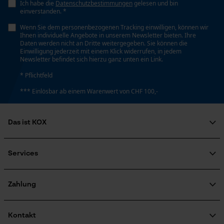
Kontaktaufnahme per Chat
Ich habe die
Datenschutzbestimmungen
gelesen und bin
Nein
einverstanden. *
Wenn Sie dem personenbezogenen Tracking einwilligen, können wir
Ihnen individuelle Angebote in unserem Newsletter bieten. Ihre
Schrägschnitt
Marketing Cookies
Daten werden nicht an Dritte weitergegeben. Sie können die
Nein
Einwilligung jederzeit mit einem Klick widerrufen, in jedem
Newsletter befindet sich hierzu ganz unten ein Link.
* Pflichtfeld
Werkzeuglose Kettenspannung
*** Einlösbar ab einem Warenwert von CHF 100,-
Google Global Site Tag
Nein
Microsoft Advertising Universal
Event Tracking
Das ist KOX
Survicate
Werkzeugloser Kettenwechsel
Über uns
Nein
Soziales Engagement
Services
Ratgeber
FAQ
KOX Harvester
Zertifizierte Qualität von KOX
Newsletter-Anmeldung
Energie & Leistung
Zahlung
Retourenabwicklung
Produktrückruf
Akku-Kapazitätsanzeige
Kontakt
Nein