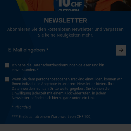
Jahreszeit
Herbst/Winter
Funktionale Cookies
Newsletter
Abonnieren Sie den kostenlosen Newsletter und verpassen
Optik/Muster
Sie keine Neuigkeiten mehr.
Kariert
Loop54 Personalization
Personalisierte Startseite
Passform
Gespeicherter Warenkorb
Regular Fit
Ich habe die
Datenschutzbestimmungen
gelesen und bin
Persönliche Begrüßung
einverstanden. *
Geo-IP und User Detection
Wenn Sie dem personenbezogenen Tracking einwilligen, können wir
Taschentyp
Ihnen individuelle Angebote in unserem Newsletter bieten. Ihre
YouTube-Videos
Daten werden nicht an Dritte weitergegeben. Sie können die
Brusttasche
Einwilligung jederzeit mit einem Klick widerrufen, in jedem
Google Maps
Newsletter befindet sich hierzu ganz unten ein Link.
Kontaktaufnahme per Chat
* Pflichtfeld
Tragegefühl
*** Einlösbar ab einem Warenwert von CHF 100,-
Weich, Bequem
Marketing Cookies