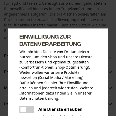
für Jagd und Freizeit. Gefertigt aus weichem, gebürstetem
Baumwollflanell bietet es hohen Tragekomfort und ein
angenehmes Hautgefühl. Die praktischen Schießfalten am
Rücken sorgen für zusätzliche Bewegungsfreiheit, was es
ideal für aktive Einsätze macht. Klassische Details wie eine
Brusttasche mit Knopf, Seeland ...
Einwilligung zur
Mehr anzeigen
Datenverarbeitung
Wir möchten Dienste von Drittanbietern
Produktvorteile
nutzen, um den Shop und unsere Dienste
zu verbessern und optimal zu gestalten
(Komfortfunktionen, Shop-Optimierung).
Weicher, robuster Baumwollflanell für hohen Tragekomfort
Weiter wollen wir unsere Produkte
Produktinformationen
und Langlebigkeit
bewerben (Social Media / Marketing).
Schießfalten am Rücken für verbesserte
Dafür können Sie hier Ihre Einwilligung
erteilen und jederzeit widerrufen. Weitere
Bewegungsfreiheit beim Schießen
Material & Pflege
Produktdetails
Informationen dazu finden Sie in unserer
Zeitloses Karo-Muster und stilvolle Details runden das
Datenschutzerklärung
.
klassische Design ab
teilen
Ärmeltyp
Datenblätter
Es ist ein Fehler aufgetreten. Bitte
Material
Langarm
Alle Dienste erlauben
teilen
versuchen Sie es erneut.
Produktsicherheitsdatenblatt (PDF)