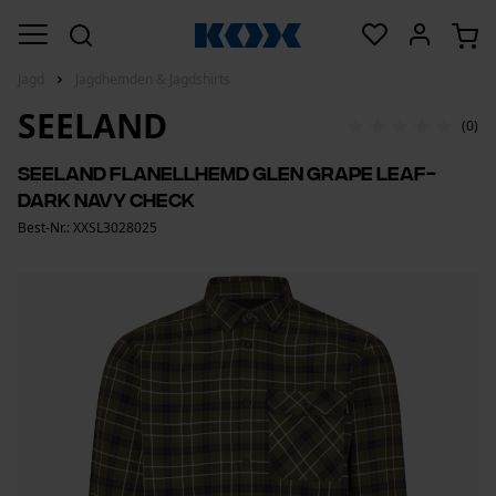
Jagd
Jagdhemden & Jagdshirts
SEELAND
(0)
Seeland Flanellhemd Glen Grape Leaf-
Dark Navy Check
Best-Nr.: XXSL3028025