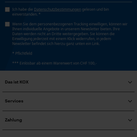
Rostbeständig, Lange Lebensdauer
Ich habe die
Datenschutzbestimmungen
gelesen und bin
Loop54 Personalization
einverstanden. *
Personalisierte Startseite
Häckselfunktion
Wenn Sie dem personenbezogenen Tracking einwilligen, können wir
Ihnen individuelle Angebote in unserem Newsletter bieten. Ihre
Nein
Gespeicherter Warenkorb
Daten werden nicht an Dritte weitergegeben. Sie können die
Einwilligung jederzeit mit einem Klick widerrufen, in jedem
Persönliche Begrüßung
Newsletter befindet sich hierzu ganz unten ein Link.
Geo-IP und User Detection
Phasenwender
* Pflichtfeld
Nein
YouTube-Videos
*** Einlösbar ab einem Warenwert von CHF 100,-
Google Maps
Kontaktaufnahme per Chat
Schrägschnitt
Das ist KOX
Nein
Über uns
Soziales Engagement
Services
Marketing Cookies
Ratgeber
Werkzeuglose Kettenspannung
FAQ
KOX Harvester
Nein
Zertifizierte Qualität von KOX
Newsletter-Anmeldung
Zahlung
Retourenabwicklung
Produktrückruf
Google Global Site Tag
Werkzeugloser Kettenwechsel