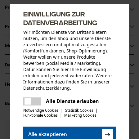
Produktvorteile
Einwilligung zur
Datenverarbeitung
Austauschbare Klinge
Produktinformationen
Verchromt und beständig gegen Rost
Wir möchten Dienste von Drittanbietern
Ergonomischer Griff
nutzen, um den Shop und unsere Dienste
zu verbessern und optimal zu gestalten
Material & Pflege
Produktdetails
(Komfortfunktionen, Shop-Optimierung).
Weiter wollen wir unsere Produkte
bewerben (Social Media / Marketing).
Aktivitätstyp
Datenblätter
Dafür können Sie hier Ihre Einwilligung
Material
Sägen, Baumpflege
erteilen und jederzeit widerrufen. Weitere
Produktsicherheitsdatenblatt (PDF)
Informationen dazu finden Sie in unserer
Blattmaterial
Herstellerinformationen
Datenschutzerklärung
.
Stahl
Altersgruppe
teilen
Hersteller
Erwachsener
Es ist ein Fehler aufgetreten. Bitte
Alle Dienste erlauben
Bewertungen
teilen
(1)
Oregon Tool, Inc.
versuchen Sie es erneut.
Notwendige Cookies
|
Statistik Cookies
|
Hauptmaterial
4909 SE International Way
Funktionale Cookies
|
Marketing Cookies
mail
Stahl
97222 Portland, USA
Anzahl Teile
Mail: info@kox.eu
5.0
Noch Fragen?
(1)
1 Stk
Produkt weiterempfehlen
Unsere Experten stehen Ihnen gerne zur
Web: -
Alle akzeptieren