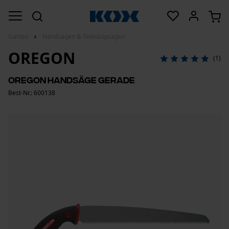
Garten
Handsägen & Teleskopsägen
OREGON
(1)
Oregon Handsäge gerade
Best-Nr.: 600138