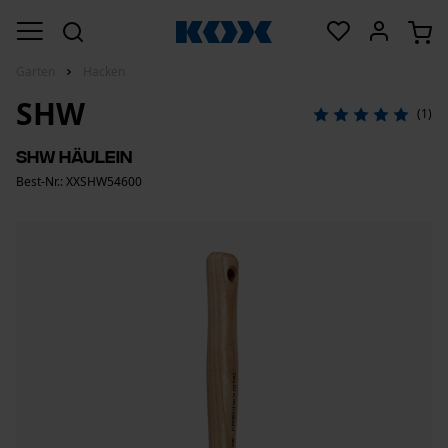
Garten
Hacken
SHW
(1)
SHW Häulein
Best-Nr.: XXSHW54600