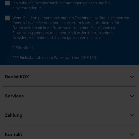
Ich habe die
Datenschutzbestimmungen
gelesen und bin
einverstanden. *
Loop54 Personalization
Kopflänge
Wenn Sie dem personenbezogenen Tracking einwilligen, können wir
Personalisierte Startseite
Ihnen individuelle Angebote in unserem Newsletter bieten. Ihre
24.5 cm
Daten werden nicht an Dritte weitergegeben. Sie können die
Gespeicherter Warenkorb
Einwilligung jederzeit mit einem Klick widerrufen, in jedem
Newsletter befindet sich hierzu ganz unten ein Link.
Persönliche Begrüßung
Stiellänge
* Pflichtfeld
Geo-IP und User Detection
33 cm
*** Einlösbar ab einem Warenwert von CHF 100,-
YouTube-Videos
Google Maps
Das ist KOX
Kontaktaufnahme per Chat
Technische Spezifikationen
Über uns
Art Griff
Soziales Engagement
Services
Rund-Griff
Marketing Cookies
Ratgeber
FAQ
KOX Harvester
Zertifizierte Qualität von KOX
Newsletter-Anmeldung
Zahlung
Automatische Kettenschmierung
Retourenabwicklung
Nein
Produktrückruf
Google Global Site Tag
Kontakt