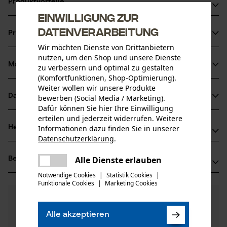
Produktvorteile
Einwilligung zur
Zwei Werkzeuge in einem: Ein Breitblatt und zwei spitze
Datenverarbeitung
Produktinformationen
Zinken
Wir möchten Dienste von Drittanbietern
Aus einem Stück geschmiedet und gehärtet
nutzen, um den Shop und unsere Dienste
Konisch gewalztes Blatt, das sich beim Benutzen selbst
Material & Pflege
zu verbessern und optimal zu gestalten
Produktdetails
(Komfortfunktionen, Shop-Optimierung).
nachschleift
Weiter wollen wir unsere Produkte
Aktivitätstyp
Datenblätter
bewerben (Social Media / Marketing).
Material
Auflockern, Graben, Gartenpflege, Roden, Pflanzen
Dafür können Sie hier Ihre Einwilligung
Produktsicherheitsdatenblatt (PDF)
erteilen und jederzeit widerrufen. Weitere
Blattmaterial
Informationen dazu finden Sie in unserer
Herstellerinformationen
Stahl
Datenschutzerklärung
.
Altersgruppe
teilen
SHW Schmiedetechnik
Erwachsener
Es ist ein Fehler aufgetreten. Bitte
Alle Dienste erlauben
Bewertungen
(1)
Wilhelm-Heusel-Str. 18
teilen
versuchen Sie es erneut.
Hauptmaterial
72270 Baiersbronn, Deutschland
Notwendige Cookies
|
Statistik Cookies
|
Stahl
Funktionale Cookies
|
Marketing Cookies
mail
Mail: info@shw-fr.de
Anzahl Teile
5.0
Noch Fragen?
(1)
1 Stk
Web: -
Produkt weiterempfehlen
Unsere Experten stehen Ihnen gerne zur
Tel: + 49 744 28 41 80
Alle akzeptieren
Verfügung!
Material Griff