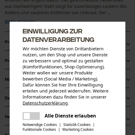
aus hochwertigem Stahl sorgt für zuverlässiges Lockern des
Bodens und sauberes Entfernen von Unkraut. Der ...
Mehr anzeigen
Einwilligung zur
Datenverarbeitung
Produktvorteile
Wir möchten Dienste von Drittanbietern
nutzen, um den Shop und unsere Dienste
Aus einem Stück geschmiedet und gehärtet
zu verbessern und optimal zu gestalten
Produktinformationen
Konisch gewalztes Blatt, das sich beim Benutzen selbst
(Komfortfunktionen, Shop-Optimierung).
nachschleift
Weiter wollen wir unsere Produkte
bewerben (Social Media / Marketing).
Mit kurzem Eschenstiel 33 cm
Material & Pflege
Produktdetails
Dafür können Sie hier Ihre Einwilligung
erteilen und jederzeit widerrufen. Weitere
Aktivitätstyp
Informationen dazu finden Sie in unserer
Datenblätter
Material
Datenschutzerklärung
.
Auflockern, Graben, Pflanzen, Gartenpflege
teilen
Produktsicherheitsdatenblatt (PDF)
Es ist ein Fehler aufgetreten. Bitte
Alle Dienste erlauben
Blattmaterial
Herstellerinformationen
teilen
versuchen Sie es erneut.
Stahl
Altersgruppe
Notwendige Cookies
|
Statistik Cookies
|
Funktionale Cookies
|
Marketing Cookies
SHW Schmiedetechnik
mail
Erwachsener