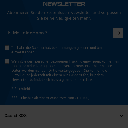
Durchmesser Stiel
Newsletter
Funktionale Cookies
30 mm
Abonnieren Sie den kostenlosen Newsletter und verpassen
Sie keine Neuigkeiten mehr.
Loop54 Personalization
Empfohlene Stiellänge
33 cm
Personalisierte Startseite
Gespeicherter Warenkorb
Ich habe die
Datenschutzbestimmungen
gelesen und bin
einverstanden. *
Persönliche Begrüßung
Kopfgewicht
250 g
Wenn Sie dem personenbezogenen Tracking einwilligen, können wir
Geo-IP und User Detection
Ihnen individuelle Angebote in unserem Newsletter bieten. Ihre
Daten werden nicht an Dritte weitergegeben. Sie können die
YouTube-Videos
Einwilligung jederzeit mit einem Klick widerrufen, in jedem
Newsletter befindet sich hierzu ganz unten ein Link.
Kopflänge
Google Maps
150 mm
* Pflichtfeld
Kontaktaufnahme per Chat
*** Einlösbar ab einem Warenwert von CHF 100,-
Stiellänge
Marketing Cookies
330 mm
Das ist KOX
Über uns