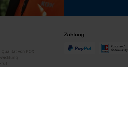
Microsoft Advertising Universal Event
Tracking
Survicate
Zahlung
te Qualität von KOX
bwicklung
kruf
mular
Oregon Tool GmbH
mular
KOX – Partner in Forst und Garte
Zentrale:
Lise-Meitner-Str. 4
iderrufen
D-70736 Fellbach