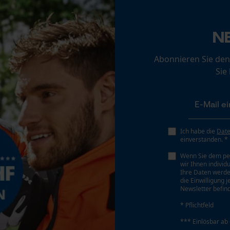
Loop54 Personalization
Werkzeugloser Kettenwechsel
Personalisierte Startseite
Nein
N
Gespeicherter Warenkorb
Abonnieren Sie den
Persönliche Begrüßung
Sie
Geo-IP und User Detection
Akku/Batterie enthalten
YouTube-Videos
Akku/Batterien nicht im Lieferumfang enthalten
Google Maps
Kontaktaufnahme per Chat
Ich habe die
Dat
einverstanden. *
Wenn Sie dem pe
wir Ihnen individ
Marketing Cookies
Ihre Daten werde
die Einwilligung 
Newsletter befind
* Pflichtfeld
Google Global Site Tag
*** Einlösbar ab