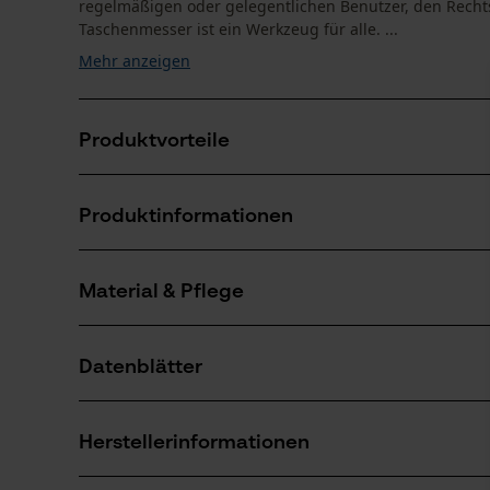
regelmäßigen oder gelegentlichen Benutzer, den Rechts
Taschenmesser ist ein Werkzeug für alle. ...
Mehr anzeigen
Produktvorteile
Ein Taschenmesser für jedermann, das so effizient wi
Produktinformationen
Kratzfester ?Soft-Touch?-Griff bietet ein angenehme
Maximale Sicherheit durch ein System, dass die Kling
Material & Pflege
Produktdetails
Aktivitätstyp
Datenblätter
Schneiden
Material
Produktsicherheitsdatenblatt (PDF)
Hauptmaterial
Herstellerinformationen
Stahl
Anzahl Teile
1 Stk