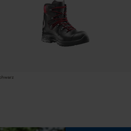
Speichern der Auswahl zur
Datenverarbeitung
Econda Tag Manager
Klingenart
Normal-Klinge
Statistik Cookies
Eigenschaft
Vielseitig, Effizient, Komfortabel
Econda Analytics
Schwarz
Mouseflow Web Analytics Tool
Häckselfunktion
Fact-Finder Tracking
Nein
Funktionale Cookies
Schrägschnitt
Nein