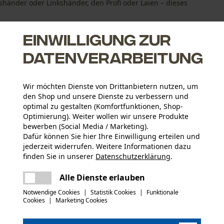
händer oder Linkshänder, den Profi oder Laien – dieses
Einwilligung zur
Datenverarbeitung
Wir möchten Dienste von Drittanbietern nutzen, um
e praktisch in der Nutzung ist
den Shop und unsere Dienste zu verbessern und
s Gefühl, wodurch der dauerhafte Einsatz komfortabel bleibt
optimal zu gestalten (Komfortfunktionen, Shop-
e in geöffneter Stellung blockiert
Optimierung). Weiter wollen wir unsere Produkte
bewerben (Social Media / Marketing).
Dafür können Sie hier Ihre Einwilligung erteilen und
jederzeit widerrufen. Weitere Informationen dazu
finden Sie in unserer
Datenschutzerklärung
.
Altersgruppe
teilen
Erwachsener
Es ist ein Fehler aufgetreten. Bitte
Alle Dienste erlauben
versuchen Sie es erneut.
mail
Notwendige Cookies
|
Statistik Cookies
|
Funktionale
Material Klinge
Cookies
|
Marketing Cookies
Stahl
Artikelgewicht
80.0 g