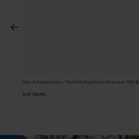
Technische Spezifikationen
Art Griff
Griff mit Softgrip, Klapp-Griff
Automatische Kettenschmierung
Nein
Haix Arbeitsschuhe / Sicherheitsschuhe Airpower XR3 
Eigenschaften Klinge
CHF 194.90
Rostfrei, Klappbar
Phasenwender
Nein