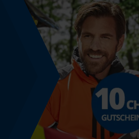
Werkzeuglose Kettenspannung
Nein
Energie & Leistung
Akku-Kapazitätsanzeige
Nein
Powerbank-Funktion
Nein
Nutzung & Gebrauch
Bedienungsart
Manuelle Steuerung