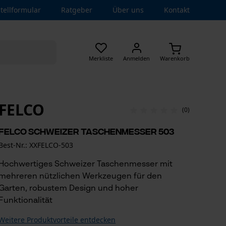
tellformular
Ratgeber
Über uns
Kontakt
Merkliste
Anmelden
Warenkorb
FELCO
(0)
Felco Schweizer Taschenmesser 503
Best-Nr.: XXFELCO-503
Hochwertiges Schweizer Taschenmesser mit
mehreren nützlichen Werkzeugen für den
Garten, robustem Design und hoher
Funktionalität
Weitere Produktvorteile entdecken