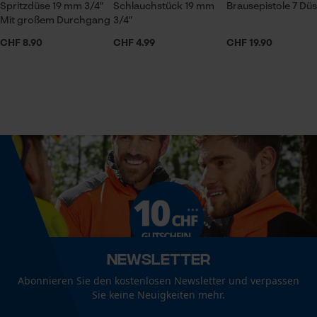
Session ID
Spritzdüse 19 mm 3/4"
Schlauchstück 19 mm
Brausepistole 7 Dü
Mit großem Durchgang
3/4"
Speichern der Auswahl zur
Größe & Maße
Datenverarbeitung
CHF 8.90
CHF 4.99
CHF 19.90
Econda Tag Manager
Durchmesser Außen (Zoll)
1/2 in
Statistik Cookies
Technische Spezifikationen
Automatische Kettenschmierung
Nein
Econda Analytics
Mouseflow Web Analytics Tool
Häckselfunktion
Fact-Finder Tracking
Nein
Newsletter
Abonnieren Sie den kostenlosen Newsletter und verpassen
Phasenwender
Sie keine Neuigkeiten mehr.
Funktionale Cookies
Nein