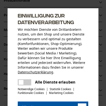
Produktvorteile
Softgrip-Oberfläche für rutschfesten Halt
Einwilligung zur
Produktinformationen
Mit großem Durchgang
Datenverarbeitung
Wir möchten Dienste von Drittanbietern
Material & Pflege
Produktdetails
nutzen, um den Shop und unsere Dienste
zu verbessern und optimal zu gestalten
(Komfortfunktionen, Shop-Optimierung).
Aktivitätstyp
Datenblätter
Weiter wollen wir unsere Produkte
Material
Verbinden, Bewässern
bewerben (Social Media / Marketing).
Produktsicherheitsdatenblatt (PDF)
Dafür können Sie hier Ihre Einwilligung
Hauptmaterial
Kompatibilität
erteilen und jederzeit widerrufen. Weitere
Kunststoff
Altersgruppe
Informationen dazu finden Sie in unserer
Erwachsener
Datenschutzerklärung
.
Herstellerinformationen
teilen
Kompatibel Mit
Oberflächenbeschichtung
Es ist ein Fehler aufgetreten. Bitte
Alle Dienste erlauben
teilen
Sirocco GmbH
Softgrip-Beschichtung
versuchen Sie es erneut.
Anzahl Teile
allen gängigen Systemen
Notwendige Cookies
|
Statistik Cookies
|
Bewertungen
(0)
Müschenfeld 15
1 Stk
Funktionale Cookies
|
Marketing Cookies
mail
47533 Kleve, Deutschland
Mail: info@sirocco.de