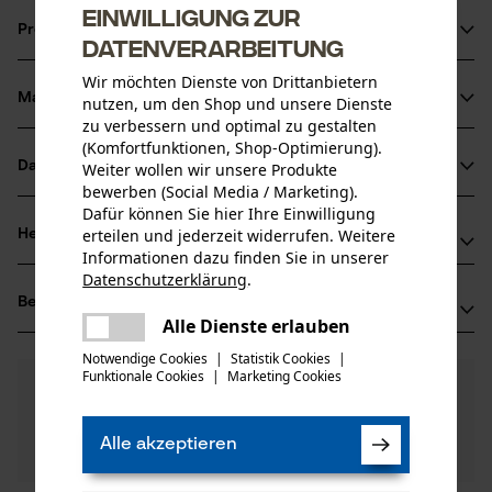
Einwilligung zur
Produktinformationen
Datenverarbeitung
Wir möchten Dienste von Drittanbietern
Material & Pflege
nutzen, um den Shop und unsere Dienste
Produktdetails
zu verbessern und optimal zu gestalten
(Komfortfunktionen, Shop-Optimierung).
Aktivitätstyp
Datenblätter
Weiter wollen wir unsere Produkte
Material
Bewässern
bewerben (Social Media / Marketing).
Bedienungsanleitung (PDF)
Dafür können Sie hier Ihre Einwilligung
Hauptmaterial
erteilen und jederzeit widerrufen. Weitere
Herstellerinformationen
Messing
Informationen dazu finden Sie in unserer
Altersgruppe
Herstellerdatenblatt (PDF)
Datenschutzerklärung
.
Sirocco GmbH
Erwachsener
teilen
Bewertungen
(0)
Müschenfeld 15
Es ist ein Fehler aufgetreten. Bitte
Alle Dienste erlauben
Materialzusammensetzung
47533 Kleve, Deutschland
teilen
versuchen Sie es erneut.
Messing
Notwendige Cookies
|
Statistik Cookies
|
Mail: info@sirocco.de
Anzahl Teile
Funktionale Cookies
|
Marketing Cookies
mail
0
Noch Fragen?
(0)
1 Stk
Web: -
Produkt weiterempfehlen
Unsere Experten stehen Ihnen gerne zur
Tel: + 49 282 17 80 90
Verfügung!
Alle akzeptieren
Nach Anzahl der Sterne filtern
Frage stellen
Artikelgewicht
Sollten Sie Fragen oder Probleme mit dem Produkt
580.0 g