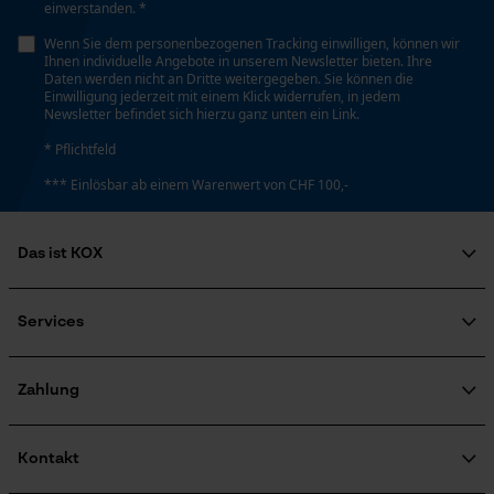
einverstanden. *
Loop54 Personalization
Richtung Gewinde
Wenn Sie dem personenbezogenen Tracking einwilligen, können wir
Personalisierte Startseite
Linksgewinde
Ihnen individuelle Angebote in unserem Newsletter bieten. Ihre
Daten werden nicht an Dritte weitergegeben. Sie können die
Gespeicherter Warenkorb
Einwilligung jederzeit mit einem Klick widerrufen, in jedem
Newsletter befindet sich hierzu ganz unten ein Link.
Persönliche Begrüßung
Schrägschnitt
Nein
* Pflichtfeld
Geo-IP und User Detection
*** Einlösbar ab einem Warenwert von CHF 100,-
YouTube-Videos
Google Maps
Verschlussart Wassereingang
Gewindeverschluss
Das ist KOX
Kontaktaufnahme per Chat
Über uns
Soziales Engagement
Services
Verstellbarkeit Bewässerungswinkel
Marketing Cookies
Ratgeber
variabel
FAQ
KOX Harvester
Zertifizierte Qualität von KOX
Newsletter-Anmeldung
Zahlung
Retourenabwicklung
Werkzeuglose Kettenspannung
Produktrückruf
Google Global Site Tag
Nein
Kontakt
Microsoft Advertising Universal