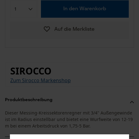
In den Warenkorb
Auf die Merkliste
SIROCCO
Zum Sirocco Markenshop
Produktbeschreibung
Dieser Messing-Kreissektorenregner mit 3/4" Außengewinde
ist im Radius einstellbar und bietet eine Wurfweite von 12-19
m bei einem Arbeitsdruck von 1,75-5 Bar.