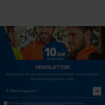
Datenverarbeitung
Art Gewinde
Außengewinde
Econda Tag Manager
Automatische Kettenschmierung
Statistik Cookies
Nein
Bewässerungswinkel
360 deg
Econda Analytics
Mouseflow Web Analytics Tool
Newsletter
Häckselfunktion
Fact-Finder Tracking
Nein
Abonnieren Sie den kostenlosen Newsletter und verpassen
Sie keine Neuigkeiten mehr.
Funktionale Cookies
Phasenwender
Nein
Ich habe die
Datenschutzbestimmungen
gelesen und bin