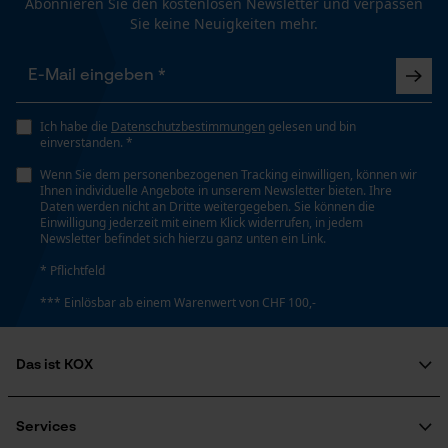
Abonnieren Sie den kostenlosen Newsletter und verpassen
Sie keine Neuigkeiten mehr.
Phasenwender
Nein
Loop54 Personalization
Personalisierte Startseite
Schrägschnitt
Ich habe die
Datenschutzbestimmungen
gelesen und bin
Gespeicherter Warenkorb
Nein
einverstanden. *
Persönliche Begrüßung
Wenn Sie dem personenbezogenen Tracking einwilligen, können wir
Ihnen individuelle Angebote in unserem Newsletter bieten. Ihre
Geo-IP und User Detection
Daten werden nicht an Dritte weitergegeben. Sie können die
Werkzeuglose Kettenspannung
Einwilligung jederzeit mit einem Klick widerrufen, in jedem
Nein
YouTube-Videos
Newsletter befindet sich hierzu ganz unten ein Link.
Google Maps
* Pflichtfeld
Kontaktaufnahme per Chat
*** Einlösbar ab einem Warenwert von CHF 100,-
Werkzeugloser Kettenwechsel
Nein
Das ist KOX
Marketing Cookies
Über uns
Energie & Leistung
Soziales Engagement
Services