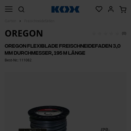
Garten
Freischneidefäden
OREGON
(0)
Oregon Flexiblade Freischneidefaden 3,0
mm Durchmesser, 195 m Länge
Best-Nr.: 111082
{PR-