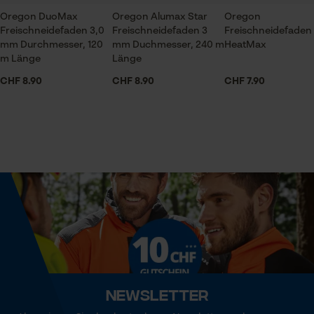
Oregon DuoMax
Oregon Alumax Star
Session ID
Oregon
Optik/Muster
Freischneidefaden 3,0
Freischneidefaden 3
Freischneidefaden
Unifarben
Speichern der Auswahl zur
mm Durchmesser, 120
mm Duchmesser, 240 m
HeatMax
Datenverarbeitung
m Länge
Länge
Econda Tag Manager
CHF 8.90
CHF 8.90
CHF 7.90
Technische Spezifikationen
Automatische Kettenschmierung
Statistik Cookies
Nein
Eigenschaft
Leistungsfähig, Wirkungsvoll, Aerodynamisch,
Econda Analytics
Flexibel, Scharf, Sicher, Leise
Mouseflow Web Analytics Tool
Fact-Finder Tracking
Häckselfunktion
Nein
Newsletter
Funktionale Cookies