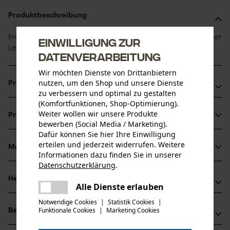
Produktbeschreibung
Freischneidefaden mit Rechteck-Profil von OREGON mit hoher
Einwilligung zur
Leistungsfähigkeit für anspruchsvolle Anwendungen.
Datenverarbeitung
Wir möchten Dienste von Drittanbietern
nutzen, um den Shop und unsere Dienste
Produktvorteile
zu verbessern und optimal zu gestalten
(Komfortfunktionen, Shop-Optimierung).
Flexibel wie ein Faden jedoch scharf wie ein Messer
Weiter wollen wir unsere Produkte
Produktinformationen
Schneidet auch durch dichte Vegetation wie z.B.
bewerben (Social Media / Marketing).
Brombeerhecken
Dafür können Sie hier Ihre Einwilligung
erteilen und jederzeit widerrufen. Weitere
Sicherer als Freischneideblatt
Material & Pflege
Produktdetails
Informationen dazu finden Sie in unserer
Datenschutzerklärung
.
teilen
Aktivitätstyp
Herstellerinformationen
Es ist ein Fehler aufgetreten. Bitte
Alle Dienste erlauben
Material
Schneiden, Mähen, Gartenpflege
teilen
versuchen Sie es erneut.
Hersteller
Notwendige Cookies
|
Statistik Cookies
|
Hauptmaterial
Funktionale Cookies
|
Marketing Cookies
Bewertungen
mail
(0)
Oregon Tool, Inc.
Kunststoff
Altersgruppe
4909 SE International Way