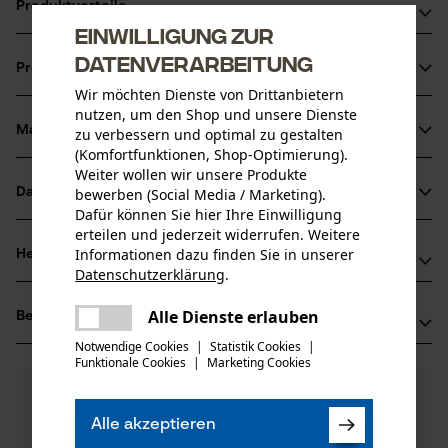
Produktvorteile
Einwilligung zur
Einfache Erkennung des richtigen Durchmessers, dank der
Datenverarbeitung
Produktinformationen
farblichen Kennzeichnung
Wir möchten Dienste von Drittanbietern
Passend für alle standardmäßigen Fadenköpfe
nutzen, um den Shop und unsere Dienste
Klassischer runder Querschnitt
Material & Pflege
zu verbessern und optimal zu gestalten
Produktdetails
(Komfortfunktionen, Shop-Optimierung).
Weiter wollen wir unsere Produkte
Aktivitätstyp
Datenblätter
bewerben (Social Media / Marketing).
Material
Schneiden, Mähen, Gartenpflege
Dafür können Sie hier Ihre Einwilligung
Herstellerdatenblatt (PDF)
erteilen und jederzeit widerrufen. Weitere
Hauptmaterial
Informationen dazu finden Sie in unserer
Herstellerinformationen
Nylon
Datenschutzerklärung
.
Altersgruppe
teilen
Hersteller
Erwachsener
Es ist ein Fehler aufgetreten. Bitte
Alle Dienste erlauben
Bewertungen
(0)
Oregon Tool, Inc.
teilen
versuchen Sie es erneut.
Materialstärke
4909 SE International Way
Notwendige Cookies
|
Statistik Cookies
|
1.3 mm
Funktionale Cookies
|
Marketing Cookies
mail
97222 Portland, USA
Anzahl Teile
Mail: info@kox.eu
0
Noch Fragen?
(0)
1 Stk
Produkt weiterempfehlen
Unsere Experten stehen Ihnen gerne zur
Web: -
Alle akzeptieren
Verfügung!
Materialzusammensetzung
Tel: + 32 1030 11 11