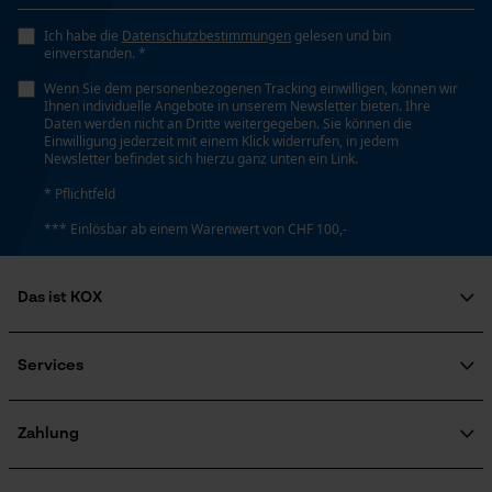
Loop54 Personalization
Ich habe die
Datenschutzbestimmungen
gelesen und bin
Phasenwender
einverstanden. *
Nein
Personalisierte Startseite
Wenn Sie dem personenbezogenen Tracking einwilligen, können wir
Gespeicherter Warenkorb
Ihnen individuelle Angebote in unserem Newsletter bieten. Ihre
Daten werden nicht an Dritte weitergegeben. Sie können die
Persönliche Begrüßung
Schrägschnitt
Einwilligung jederzeit mit einem Klick widerrufen, in jedem
Newsletter befindet sich hierzu ganz unten ein Link.
Nein
Geo-IP und User Detection
* Pflichtfeld
YouTube-Videos
*** Einlösbar ab einem Warenwert von CHF 100,-
Werkzeuglose Kettenspannung
Google Maps
Nein
Kontaktaufnahme per Chat
Das ist KOX
Über uns
Werkzeugloser Kettenwechsel
Marketing Cookies
Soziales Engagement
Nein
Services
Ratgeber
FAQ
KOX Harvester
Zertifizierte Qualität von KOX
Newsletter-Anmeldung
Zahlung
Retourenabwicklung
Energie & Leistung
Google Global Site Tag
Produktrückruf