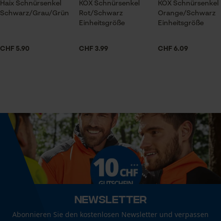
Haix Schnürsenkel
KOX Schnürsenkel
KOX Schnürsenkel
Session ID
Optik/Muster
Schwarz/Grau/Grün
Rot/Schwarz
Orange/Schwarz
Unifarben
Speichern der Auswahl zur
Einheitsgröße
Einheitsgröße
Datenverarbeitung
Econda Tag Manager
CHF 5.90
CHF 3.99
CHF 6.09
Technische Spezifikationen
Automatische Kettenschmierung
Statistik Cookies
Nein
Eigenschaft
Strapazierfähig, Lange Lebensdauer
Econda Analytics
Mouseflow Web Analytics Tool
Fact-Finder Tracking
Form
rund
Newsletter
Funktionale Cookies
Abonnieren Sie den kostenlosen Newsletter und verpassen
Häckselfunktion