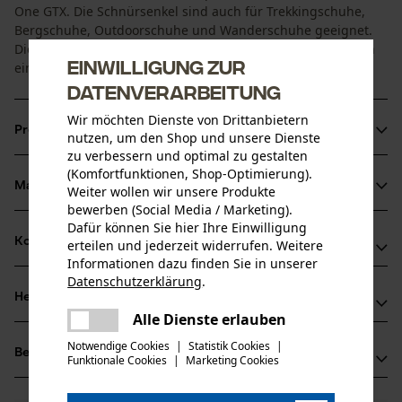
One GTX. Die Schnürsenkel sind auch für Trekkingschuhe,
Bergschuhe, Outdoorschuhe und Wanderschuhe geeignet.
Die Haix Schnürsenkel sind sehr strapazierfähig und haben
Einwilligung zur
eine lange Lebensdauer.
Datenverarbeitung
Wir möchten Dienste von Drittanbietern
Produktinformationen
nutzen, um den Shop und unsere Dienste
zu verbessern und optimal zu gestalten
(Komfortfunktionen, Shop-Optimierung).
Material & Pflege
Weiter wollen wir unsere Produkte
Produktdetails
bewerben (Social Media / Marketing).
Dafür können Sie hier Ihre Einwilligung
Aktivitätstyp
Kompatibilität
erteilen und jederzeit widerrufen. Weitere
Material
Befestigen, Passform optimieren
Informationen dazu finden Sie in unserer
Datenschutzerklärung
.
Hauptmaterial
teilen
Herstellerinformationen
Kompatibel Mit
Synthetik
Es ist ein Fehler aufgetreten. Bitte
Alle Dienste erlauben
Altersgruppe
teilen
versuchen Sie es erneut.
Haix®-Schuhe Produktions- und Vetriebs GmbH
Erwachsener
Notwendige Cookies
|
Statistik Cookies
|
HAIX Vario Wide Fit System
Bewertungen
(0)
Auhofstraße 10
Funktionale Cookies
|
Marketing Cookies
mail
84048 Mainburg, Deutschland
Pflege
Mail: info@haix.de