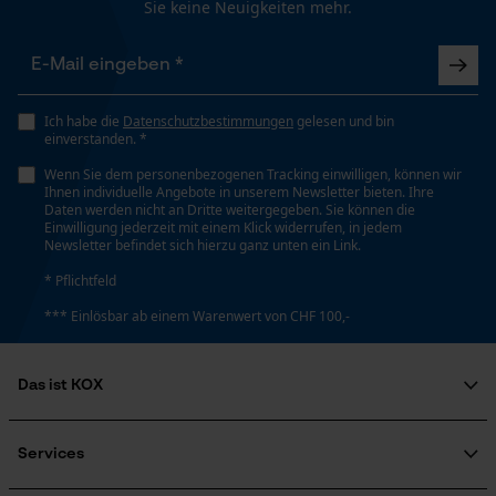
Sie keine Neuigkeiten mehr.
Nein
Loop54 Personalization
Phasenwender
Personalisierte Startseite
Ich habe die
Datenschutzbestimmungen
gelesen und bin
Nein
einverstanden. *
Gespeicherter Warenkorb
Wenn Sie dem personenbezogenen Tracking einwilligen, können wir
Persönliche Begrüßung
Ihnen individuelle Angebote in unserem Newsletter bieten. Ihre
Schrägschnitt
Daten werden nicht an Dritte weitergegeben. Sie können die
Geo-IP und User Detection
Nein
Einwilligung jederzeit mit einem Klick widerrufen, in jedem
Newsletter befindet sich hierzu ganz unten ein Link.
YouTube-Videos
* Pflichtfeld
Google Maps
Werkzeuglose Kettenspannung
*** Einlösbar ab einem Warenwert von CHF 100,-
Kontaktaufnahme per Chat
Nein
Das ist KOX
Werkzeugloser Kettenwechsel
Marketing Cookies
Über uns
Nein
Soziales Engagement
Services
Ratgeber