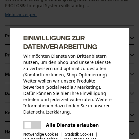
PROTOS® Integral System vollständig ...
Mehr anzeigen
Einwilligung zur
Produktvorteile
Datenverarbeitung
Extrem temperaturbeständig und schlagfest für Einsätze
Produktinformationen
Wir möchten Dienste von Drittanbietern
bei Kälte oder Hitze
nutzen, um den Shop und unsere Dienste
Kein Hängenbleiben, da anliegend an PROTOS® Schale
zu verbessern und optimal zu gestalten
Gummikante dichtet zuverlässig gegen Feinstaub und
(Komfortfunktionen, Shop-Optimierung).
Material & Pflege
Produktdetails
Weiter wollen wir unsere Produkte
Spritzwasser ab – besonders praktisch für Freischneider
bewerben (Social Media / Marketing).
oder Kanalarbeiter
Aktivitätstyp
Dafür können Sie hier Ihre Einwilligung
Datenblätter
Material
Schützen
erteilen und jederzeit widerrufen. Weitere
Informationen dazu finden Sie in unserer
Bedienungsanleitung (PDF)
Hauptmaterial
Datenschutzerklärung
.
Kompatibilität
teilen
Kunststoff
Altersgruppe
Konformitätserklärung (PDF)
Es ist ein Fehler aufgetreten. Bitte
Alle Dienste erlauben
Erwachsener
teilen
versuchen Sie es erneut.
Herstellerinformationen
Notwendige Cookies
|
Statistik Cookies
|
Kompatibel Mit