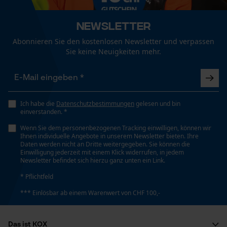
Funktionale Cookies
Automatische Kettenschmierung
Newsletter
Nein
Abonnieren Sie den kostenlosen Newsletter und verpassen
Sie keine Neuigkeiten mehr.
Loop54 Personalization
Eigenschaft
Leicht, Schlagfest, Zuverlässig, Schützend,
Personalisierte Startseite
Abgedichtet, Dicht anliegend, Transparent, Einfach zu
Gespeicherter Warenkorb
Installieren, Passgenau
Ich habe die
Datenschutzbestimmungen
gelesen und bin
Persönliche Begrüßung
einverstanden. *
Geo-IP und User Detection
Wenn Sie dem personenbezogenen Tracking einwilligen, können wir
Häckselfunktion
Ihnen individuelle Angebote in unserem Newsletter bieten. Ihre
YouTube-Videos
Daten werden nicht an Dritte weitergegeben. Sie können die
Nein
Einwilligung jederzeit mit einem Klick widerrufen, in jedem
Google Maps
Newsletter befindet sich hierzu ganz unten ein Link.
Kontaktaufnahme per Chat
* Pflichtfeld
Phasenwender
Nein
*** Einlösbar ab einem Warenwert von CHF 100,-
Marketing Cookies
Das ist KOX