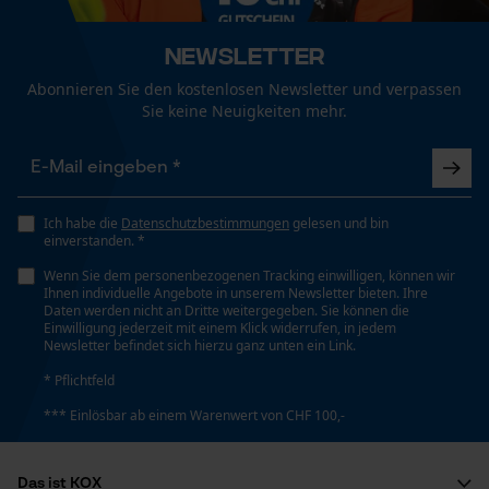
Herstellungsdatum nehmen.
2-5 Jahre, abhängig von der Arbeitsumgebung und
Funktionale Cookies
Einsatzbedingungen
Newsletter
Abonnieren Sie den kostenlosen Newsletter und verpassen
Weitere Bewertungen anzeigen
Sie keine Neuigkeiten mehr.
Loop54 Personalization
Jahreszeit
Ganzjahresartikel
Personalisierte Startseite
Gespeicherter Warenkorb
Ich habe die
Datenschutzbestimmungen
gelesen und bin
Lieferumfang
Persönliche Begrüßung
einverstanden. *
1 x 3M Peltor Forsthelm Ersatz G3000M
Geo-IP und User Detection
Wenn Sie dem personenbezogenen Tracking einwilligen, können wir
Ihnen individuelle Angebote in unserem Newsletter bieten. Ihre
YouTube-Videos
Daten werden nicht an Dritte weitergegeben. Sie können die
Einwilligung jederzeit mit einem Klick widerrufen, in jedem
Optik/Muster
Google Maps
Newsletter befindet sich hierzu ganz unten ein Link.
Unifarben
Kontaktaufnahme per Chat
* Pflichtfeld
*** Einlösbar ab einem Warenwert von CHF 100,-
Technische Spezifikationen
Marketing Cookies
Das ist KOX
Automatische Kettenschmierung