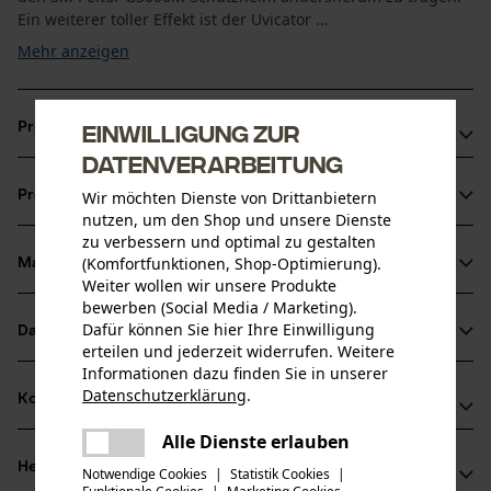
Ein weiterer toller Effekt ist der Uvicator ...
Mehr anzeigen
Einwilligung zur
Produktvorteile
Datenverarbeitung
Schutzwirkung ist schnell durch den Uvicator Sensor
Produktinformationen
Wir möchten Dienste von Drittanbietern
erkennbar
nutzen, um den Shop und unsere Dienste
Zusätzliche Belüftungsöffnungen sorgen für optimalen
zu verbessern und optimal zu gestalten
Temperaturausgleich
(Komfortfunktionen, Shop-Optimierung).
Material & Pflege
Produktdetails
Weiter wollen wir unsere Produkte
Das abgerundete Design verhindert das Verfangen von
bewerben (Social Media / Marketing).
Ästen oder Kabeln
Aktivitätstyp
Dafür können Sie hier Ihre Einwilligung
Datenblätter
Material
Schützen, Warnen
erteilen und jederzeit widerrufen. Weitere
Informationen dazu finden Sie in unserer
Bedienungsanleitung (PDF)
Details Polsterung
Datenschutzerklärung
.
Kompatibilität
teilen
Stirn-Polster
Altersgruppe
Konformitätserklärung (PDF)
Es ist ein Fehler aufgetreten. Bitte
Alle Dienste erlauben
Erwachsener
teilen
versuchen Sie es erneut.
Herstellerinformationen
Notwendige Cookies
|
Statistik Cookies
|
Herstellerdatenblatt (PDF)
Kompatibel Mit