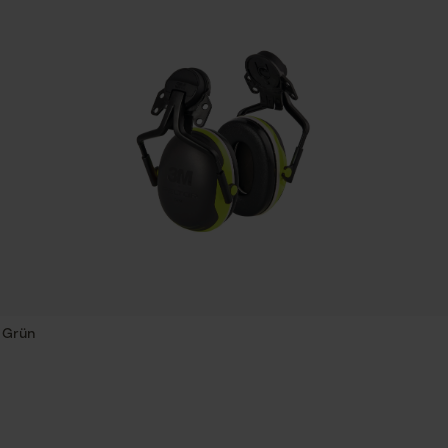
Nein
Session ID
Speichern der Auswahl zur
Datenverarbeitung
Häckselfunktion
Econda Tag Manager
t
Nein
Schrägschnitt
Statistik Cookies
Nein
Werkzeugloser Kettenwechsel
Econda Analytics
Nein
Mouseflow Web Analytics Tool
 Grün
Fact-Finder Tracking
Akku/Batterie enthalten
Funktionale Cookies
Akku/Batterien nicht im Lieferumfang enthalten