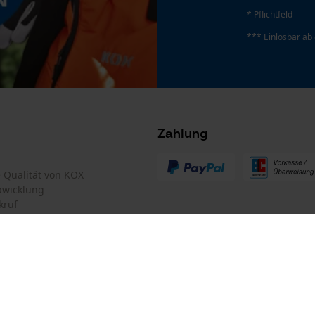
Google Global Site Tag
* Pflichtfeld
Microsoft Advertising Universal Event
*** Einlösbar ab
Tracking
Survicate
Zahlung
 stets zu befolgen
te Qualität von KOX
bwicklung
kruf
mular
Oregon Tool GmbH
Hersteller-Artikelnummer
mular
KOX – Partner in Forst und Garte
7000103793