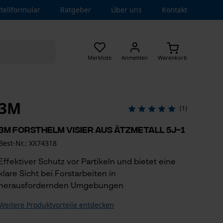
tellformular
Ratgeber
Über uns
Kontakt
Merkliste
Anmelden
Warenkorb
3M
(1)
3M Forsthelm Visier aus Ätzmetall 5J-1
Best-Nr.: XX74318
Effektiver Schutz vor Partikeln und bietet eine
klare Sicht bei Forstarbeiten in
herausfordernden Umgebungen
Weitere Produktvorteile entdecken