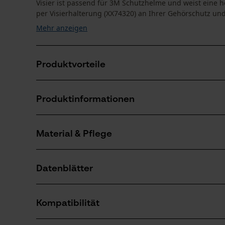
Visier ist passend für 3M Schutzhelme und weist eine h
per Visierhalterung (XX74320) an Ihrer Gehörschutz und 
Mehr anzeigen
Produktvorteile
Hervorragender Schutz vor Spänen und Splittern
Produktinformationen
Ausgezeichnete Stabilität auch nach langem Gebra
Großes Sichtfeld für nahezu komplette Rundumsicht
Material & Pflege
Produktdetails
Aktivitätstyp
Datenblätter
Schützen
Material
Baumusterprüfung (PDF)
Hauptmaterial
Kompatibilität
Ätzmetall
Anzahl Teile
Herstellerdatenblatt (PDF)
1 Stk