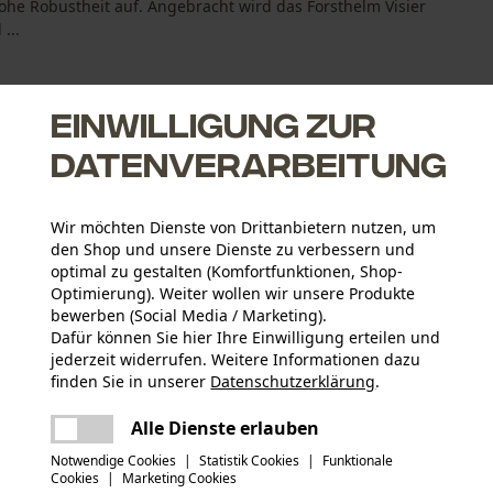
ohe Robustheit auf. Angebracht wird das Forsthelm Visier
...
Einwilligung zur
Datenverarbeitung
uch
Wir möchten Dienste von Drittanbietern nutzen, um
den Shop und unsere Dienste zu verbessern und
optimal zu gestalten (Komfortfunktionen, Shop-
Optimierung). Weiter wollen wir unsere Produkte
bewerben (Social Media / Marketing).
Dafür können Sie hier Ihre Einwilligung erteilen und
Altersgruppe
jederzeit widerrufen. Weitere Informationen dazu
Erwachsener
finden Sie in unserer
Datenschutzerklärung
.
teilen
Es ist ein Fehler aufgetreten. Bitte
Konformitätserklärung (PDF)
Alle Dienste erlauben
Material Visier
versuchen Sie es erneut.
Ätzmetall
mail
Artikelgewicht
Notwendige Cookies
|
Statistik Cookies
|
Funktionale
100.0 g
Cookies
|
Marketing Cookies