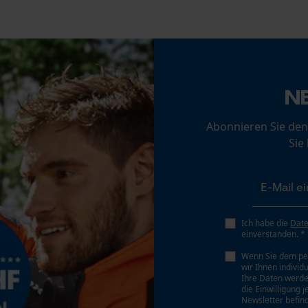
Loop54 Personalization
Personalisierte Startseite
Gespeicherter Warenkorb
N
Persönliche Begrüßung
Abonnieren Sie den
Geo-IP und User Detection
Sie
YouTube-Videos
Google Maps
Kontaktaufnahme per Chat
Ich habe die
Dat
einverstanden. *
Marketing Cookies
Wenn Sie dem pe
wir Ihnen individ
Ihre Daten werde
die Einwilligung 
Newsletter befind