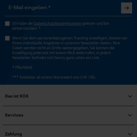
rund
Loop54 Personalization
Ich habe die
Datenschutzbestimmungen
gelesen und bin
Häckselfunktion
einverstanden. *
Personalisierte Startseite
Nein
Wenn Sie dem personenbezogenen Tracking einwilligen, können wir
Gespeicherter Warenkorb
Ihnen individuelle Angebote in unserem Newsletter bieten. Ihre
Daten werden nicht an Dritte weitergegeben. Sie können die
Persönliche Begrüßung
Phasenwender
Einwilligung jederzeit mit einem Klick widerrufen, in jedem
Newsletter befindet sich hierzu ganz unten ein Link.
Geo-IP und User Detection
Nein
* Pflichtfeld
YouTube-Videos
*** Einlösbar ab einem Warenwert von CHF 100,-
Google Maps
Schrägschnitt
Nein
Kontaktaufnahme per Chat
Das ist KOX
Über uns
Werkzeuglose Kettenspannung
Marketing Cookies
Soziales Engagement
Nein
Services
Ratgeber
FAQ
KOX Harvester
Zertifizierte Qualität von KOX
Newsletter-Anmeldung
Zahlung