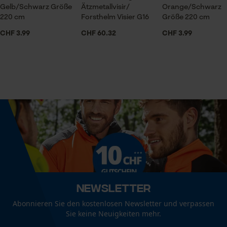
Lieferumfang
Session ID
Gelb/Schwarz Größe
Ätzmetallvisir/
Orange/Schwarz
1 x Paar Schürsenkel
220 cm
Forsthelm Visier G16
Größe 220 cm
Speichern der Auswahl zur
Datenverarbeitung
CHF 3.99
CHF 60.32
CHF 3.99
Econda Tag Manager
Optik/Muster
Zweifarbig
Statistik Cookies
Technische Spezifikationen
Automatische Kettenschmierung
Nein
Econda Analytics
Mouseflow Web Analytics Tool
Eigenschaft
Fact-Finder Tracking
Strapazierfähig, Lange Lebensdauer
Newsletter
Abonnieren Sie den kostenlosen Newsletter und verpassen
Sie keine Neuigkeiten mehr.
Funktionale Cookies
Form