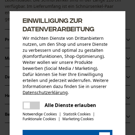
verfügbar. Im Lieferumfang ist ein Schnürsenkel-Paar
enthalten. Die Schnürsenkel werden in Grün/Schwarz
geliefert.
Einwilligung zur
Datenverarbeitung
Wir möchten Dienste von Drittanbietern
Produktinformationen
nutzen, um den Shop und unsere Dienste
zu verbessern und optimal zu gestalten
(Komfortfunktionen, Shop-Optimierung).
Material & Pflege
Weiter wollen wir unsere Produkte
Produktdetails
bewerben (Social Media / Marketing).
Dafür können Sie hier Ihre Einwilligung
Aktivitätstyp
Datenblätter
erteilen und jederzeit widerrufen. Weitere
Material
Befestigen, Passform optimieren
Informationen dazu finden Sie in unserer
Produktsicherheitsdatenblatt (PDF)
Datenschutzerklärung
.
Hauptmaterial
Herstellerinformationen
teilen
Synthetik
Es ist ein Fehler aufgetreten. Bitte
Altersgruppe
Alle Dienste erlauben
teilen
Oregon Tool GmbH
Erwachsener
versuchen Sie es erneut.
Notwendige Cookies
|
Statistik Cookies
|
Bewertungen
(1)
Lise-Meitner-Str. 4
Funktionale Cookies
|
Marketing Cookies
mail
70736 Fellbach, Deutschland
Pflege
Mail: info@kox.eu
Anzahl Teile