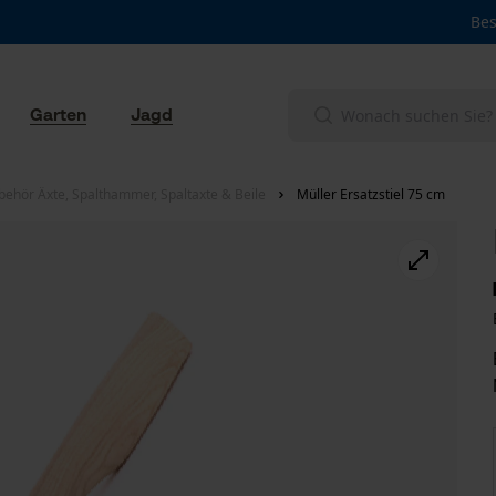
Bes
Garten
Jagd
behör Äxte, Spalthammer, Spaltaxte & Beile
Müller Ersatzstiel 75 cm