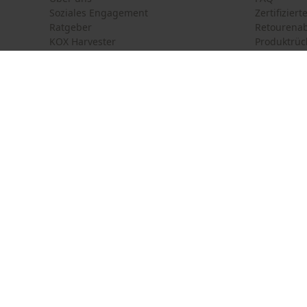
Soziales Engagement
Zertifizier
Ratgeber
Retourena
KOX Harvester
Produktrüc
Newsletter-Anmeldung
Land auswählen
Kontakt
Deutschland
France
Kontaktfor
Österreich
Suisse
Bestellfor
Belgique
België
Newsletter
Nederland
Vertrag w