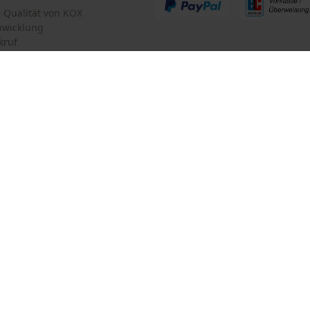
te Qualität von KOX
bwicklung
kruf
mular
Oregon Tool GmbH
mular
KOX – Partner in Forst und Garte
Zentrale:
Lise-Meitner-Str. 4
iderrufen
D-70736 Fellbach
Retouren-Adresse:
Beim Erlenwäldchen 14/2
71522 Backnang
Deutschland
Telefon Erreichbarkeit:
Mo.-Fr.: 07:00 - 18:00 Uhr