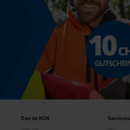
Powerbank-Funktion
Nein
Farbgebung
Farbe
Mandel
Produktkennzeichnung
EAN
9003022026370
Das ist KOX
Services
Über uns
FAQ