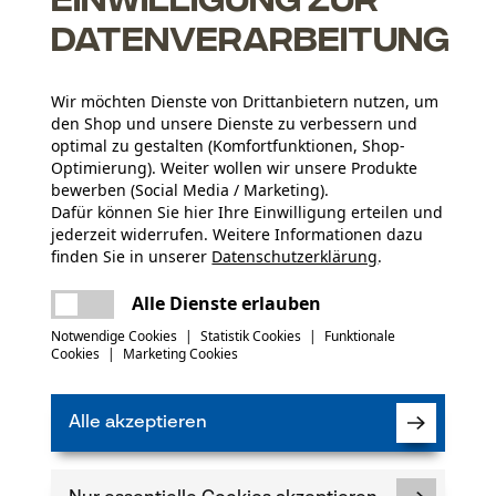
Datenverarbeitung
Wir möchten Dienste von Drittanbietern nutzen, um
den Shop und unsere Dienste zu verbessern und
optimal zu gestalten (Komfortfunktionen, Shop-
Optimierung). Weiter wollen wir unsere Produkte
Altersgruppe
bewerben (Social Media / Marketing).
Erwachsener
Dafür können Sie hier Ihre Einwilligung erteilen und
jederzeit widerrufen. Weitere Informationen dazu
Bedienungsanleitung (PDF)
Material Stiel
finden Sie in unserer
Datenschutzerklärung
.
Holz
Artikelgewicht
teilen
Es ist ein Fehler aufgetreten. Bitte
Alle Dienste erlauben
600.0 g
versuchen Sie es erneut.
mail
Notwendige Cookies
|
Statistik Cookies
|
Funktionale
(0)
Cookies
|
Marketing Cookies
Jahreszeit
Ganzjahresartikel
Alle akzeptieren
Produkt weiterempfehlen