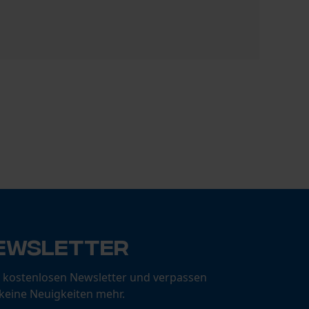
Ersatzstie
CHF 42.90
ewsletter
 kostenlosen Newsletter und verpassen
 keine Neuigkeiten mehr.