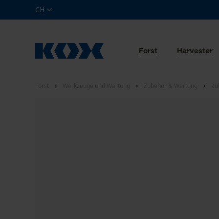
CH
Forst
Harvester
Forst
Werkzeuge und Wartung
Zubehör & Wartung
Zu