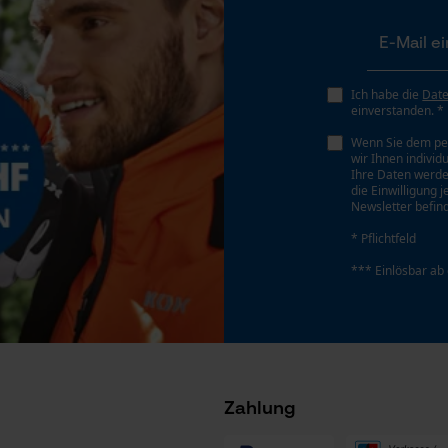
Gespeicherter Warenkorb
Persönliche Begrüßung
Geo-IP und User Detection
Ich habe die
Dat
YouTube-Videos
einverstanden. *
Google Maps
Wenn Sie dem pe
wir Ihnen individ
Kontaktaufnahme per Chat
Ihre Daten werde
die Einwilligung 
Newsletter befind
* Pflichtfeld
Marketing Cookies
*** Einlösbar ab
Hersteller-Artikelnummer
Google Global Site Tag
582112
Microsoft Advertising Universal Event
Tracking
Zahlung
Survicate