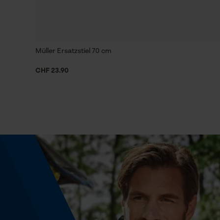
Häckselfunktion
Nein
Müller Ersatzstiel 70 cm
CHF 23.90
Schrägschnitt
Nein
Werkzeugloser Kettenwechsel
Nein
Energie & Leistung
Akku-Kapazitätsanzeige
Nein