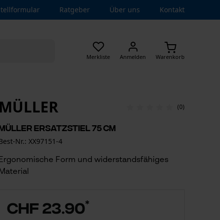
tellformular
Ratgeber
Über uns
Kontakt
Merkliste
Anmelden
Warenkorb
MÜLLER
(0)
Müller Ersatzstiel 75 cm
Best-Nr.: XX97151-4
Ergonomische Form und widerstandsfähiges
Material
*
CHF 23.90