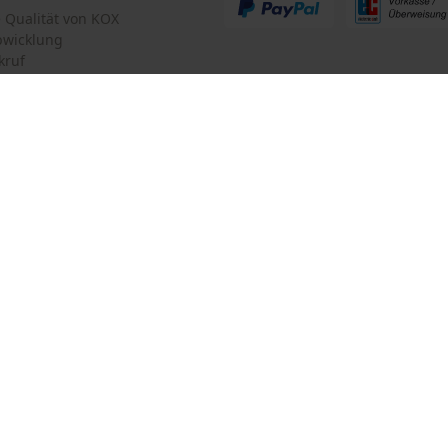
te Qualität von KOX
bwicklung
kruf
mular
Oregon Tool GmbH
mular
KOX – Partner in Forst und Garte
Zentrale:
Lise-Meitner-Str. 4
iderrufen
D-70736 Fellbach
Retouren-Adresse:
Beim Erlenwäldchen 14/2
71522 Backnang
Deutschland
Telefon Erreichbarkeit:
Mo.-Fr.: 07:00 - 18:00 Uhr