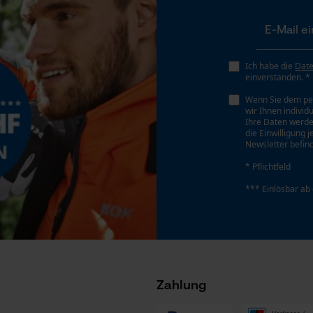
Gespeicherter Warenkorb
Persönliche Begrüßung
Geo-IP und User Detection
Ich habe die
Dat
YouTube-Videos
einverstanden. *
Google Maps
Wenn Sie dem pe
wir Ihnen individ
Kontaktaufnahme per Chat
Ihre Daten werde
die Einwilligung 
Newsletter befind
* Pflichtfeld
Marketing Cookies
*** Einlösbar ab
Google Global Site Tag
Microsoft Advertising Universal Event
Tracking
Zahlung
Survicate