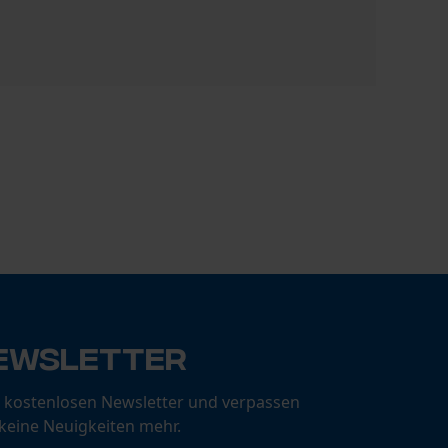
Ersatzstie
CHF 42.90
ewsletter
 kostenlosen Newsletter und verpassen
 keine Neuigkeiten mehr.