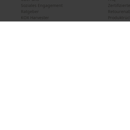
Soziales Engagement
Zertifizier
Ratgeber
Retourena
KOX Harvester
Produktrüc
Newsletter-Anmeldung
Land auswählen
Kontakt
Deutschland
France
Kontaktfor
Österreich
Suisse
Bestellfor
Belgique
België
Newsletter
Nederland
Vertrag w