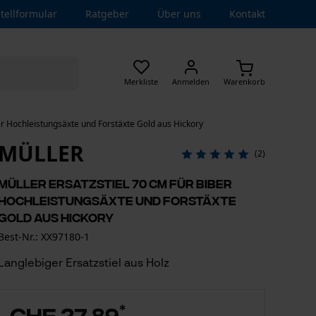
tellformular
Ratgeber
Über uns
Kontakt
Merkliste
Anmelden
Warenkorb
ber Hochleistungsäxte und Forstäxte Gold aus Hickory
MÜLLER
(2)
Müller Ersatzstiel 70 cm für Biber
Hochleistungsäxte und Forstäxte
Gold aus Hickory
Best-Nr.: XX97180-1
Langlebiger Ersatzstiel aus Holz
*
CHF 27.89