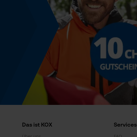
Powerbank-Funktion
Nein
Farbgebung
Farbe
Beige-Rot
Produktkennzeichnung
EAN
9003022014667
Das ist KOX
Services
Über uns
FAQ