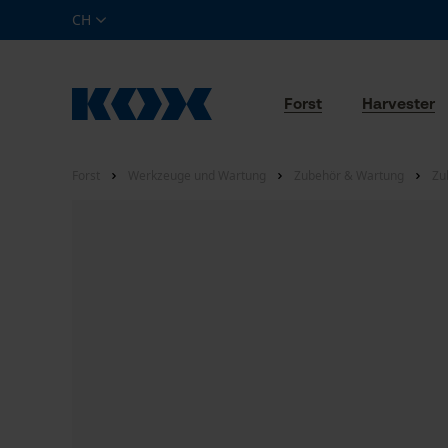
CH
Forst
Harvester
Forst
Werkzeuge und Wartung
Zubehör & Wartung
Zu