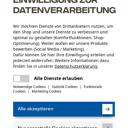
Datenverarbeitung
Wir möchten Dienste von Drittanbietern nutzen, um
den Shop und unsere Dienste zu verbessern und
optimal zu gestalten (Komfortfunktionen, Shop-
Optimierung). Weiter wollen wir unsere Produkte
Altersgruppe
bewerben (Social Media / Marketing).
Erwachsener
Dafür können Sie hier Ihre Einwilligung erteilen und
jederzeit widerrufen. Weitere Informationen dazu
Bedienungsanleitung (PDF)
Material Stiel
finden Sie in unserer
Datenschutzerklärung
.
Holz
Artikelgewicht
teilen
Es ist ein Fehler aufgetreten. Bitte
Alle Dienste erlauben
700.0 g
versuchen Sie es erneut.
mail
Notwendige Cookies
|
Statistik Cookies
|
Funktionale
(2)
Cookies
|
Marketing Cookies
Oberflächenbeschichtung
Glanzbeschichtung, Lackierte Oberfläche
Jahreszeit
Ganzjahresartikel
Alle akzeptieren
Produkt weiterempfehlen