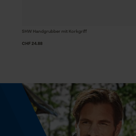
Häckselfunktion
Nein
SHW Handgrubber mit Korkgriff
CHF 24.88
Schrägschnitt
Nein
Werkzeugloser Kettenwechsel
Nein
Energie & Leistung
Akku-Kapazitätsanzeige
Nein