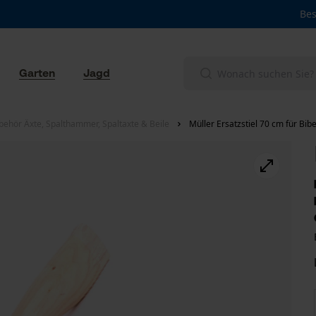
Bes
Garten
Jagd
behör Äxte, Spalthammer, Spaltaxte & Beile
Müller Ersatzstiel 70 cm für Bi