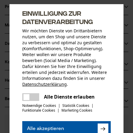
Extrem gute Spaltwirkung dank der Keilstege
Produktinformationen
Gesenkgeschmiedet, vergütet, geschliffen und poliert
Einwilligung zur
Patentierte Befestigung im Gehäuse
Datenverarbeitung
Material & Pflege
Produktdetails
Wir möchten Dienste von Drittanbietern
nutzen, um den Shop und unsere Dienste
Aktivitätstyp
zu verbessern und optimal zu gestalten
Datenblätter
Material
(Komfortfunktionen, Shop-Optimierung).
Spalten
Weiter wollen wir unsere Produkte
Produktsicherheitsdatenblatt (PDF)
bewerben (Social Media / Marketing).
Blattmaterial
Kompatibilität
Dafür können Sie hier Ihre Einwilligung
Carbonstahl
Altersgruppe
Herstellerdatenblatt (PDF)
erteilen und jederzeit widerrufen. Weitere
Erwachsener
Informationen dazu finden Sie in unserer
Herstellerinformationen
Datenschutzerklärung
.
Kompatibel Mit
Hauptmaterial
teilen
Erwin Halder KG
Carbonstahl
Es ist ein Fehler aufgetreten. Bitte
Alle Dienste erlauben
Anzahl Teile
Halder Simplex
Bewertungen
teilen
(0)
Erwin Halder Strasse 5-9
versuchen Sie es erneut.
1 Stk
Notwendige Cookies
|
Statistik Cookies
|
88480 Achstetten-Bronnen, Deutschland
Funktionale Cookies
|
Marketing Cookies
mail
Mail: info@halder.de
Material Hinweis
0
Noch Fragen?
(0)
Gesenkgeschmiedet, vergütet, geschliffen und
Web: -
Produkt weiterempfehlen
Artikelgewicht
Unsere Experten stehen Ihnen gerne zur
Alle akzeptieren
poliert
Tel: + 49 0739 27 00 90
930.0 g