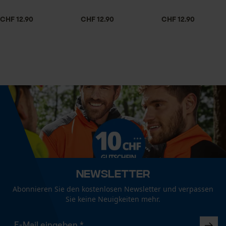
Speichern der Auswahl zur
Datenverarbeitung
CHF 12.90
CHF 12.90
CHF 12.90
Technische Spezifikationen
Econda Tag Manager
Automatische Kettenschmierung
Nein
Statistik Cookies
Eigenschaft
Hochwertig
Econda Analytics
Eigenschaften Blatt
Mouseflow Web Analytics Tool
Hochwertig, Maschinell geschmiedet, Poliert
Fact-Finder Tracking
Newsletter
Häckselfunktion
Abonnieren Sie den kostenlosen Newsletter und verpassen
Nein
Sie keine Neuigkeiten mehr.
Funktionale Cookies