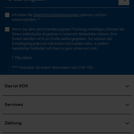
Phasenwender
Nein
Loop54 Personalization
Ich habe die
Datenschutzbestimmungen
gelesen und bin
einverstanden. *
Personalisierte Startseite
Wenn Sie dem personenbezogenen Tracking einwilligen, können wir
Gespeicherter Warenkorb
Schrägschnitt
Ihnen individuelle Angebote in unserem Newsletter bieten. Ihre
Nein
Daten werden nicht an Dritte weitergegeben. Sie können die
Persönliche Begrüßung
Einwilligung jederzeit mit einem Klick widerrufen, in jedem
Newsletter befindet sich hierzu ganz unten ein Link.
Geo-IP und User Detection
* Pflichtfeld
YouTube-Videos
Werkzeuglose Kettenspannung
Nein
*** Einlösbar ab einem Warenwert von CHF 100,-
Google Maps
Kontaktaufnahme per Chat
Das ist KOX
Werkzeugloser Kettenwechsel
Nein
Über uns
Marketing Cookies
Soziales Engagement
Services
Ratgeber
FAQ
KOX Harvester
Energie & Leistung
Zertifizierte Qualität von KOX
Newsletter-Anmeldung
Zahlung
Retourenabwicklung
Akku-Kapazitätsanzeige
Google Global Site Tag