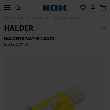
Forst
Zubehör Äxte, Spalthammer, Spaltaxte & Beile
HALDER
(0)
Halder Spalt-Einsatz
Best-Nr.: XX97165-1