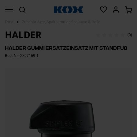
Forst
Zubehör Äxte, Spalthammer, Spaltaxte & Beile
HALDER
(0)
Halder Gummi Ersatzeinsatz mit Standfuß
Best-Nr.: XX97169-1