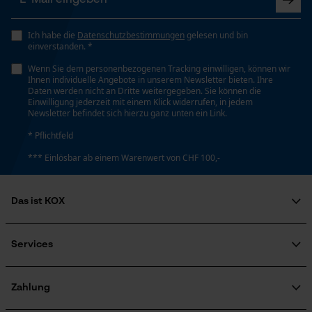
Nein
Loop54 Personalization
Ich habe die
Datenschutzbestimmungen
gelesen und bin
einverstanden. *
Personalisierte Startseite
Phasenwender
Nein
Wenn Sie dem personenbezogenen Tracking einwilligen, können wir
Gespeicherter Warenkorb
Ihnen individuelle Angebote in unserem Newsletter bieten. Ihre
Daten werden nicht an Dritte weitergegeben. Sie können die
Persönliche Begrüßung
Einwilligung jederzeit mit einem Klick widerrufen, in jedem
Newsletter befindet sich hierzu ganz unten ein Link.
Geo-IP und User Detection
Schrägschnitt
Nein
* Pflichtfeld
YouTube-Videos
*** Einlösbar ab einem Warenwert von CHF 100,-
Google Maps
Kontaktaufnahme per Chat
Werkzeuglose Kettenspannung
Nein
Das ist KOX
Über uns
Marketing Cookies
Soziales Engagement
Services
Werkzeugloser Kettenwechsel
Ratgeber
Nein
FAQ
KOX Harvester
Zertifizierte Qualität von KOX
Newsletter-Anmeldung
Zahlung
Retourenabwicklung
Google Global Site Tag