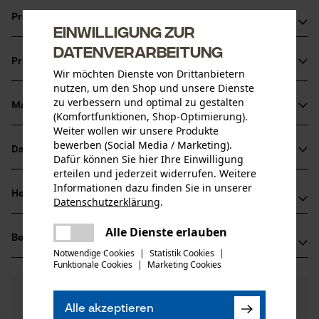
Produktvorteile
Einwilligung zur
Datenverarbeitung
Mit Standfuß für rückenschonendes Arbeiten und weniger
Produktinformationen
bücken
Wir möchten Dienste von Drittanbietern
Mittelhart
nutzen, um den Shop und unsere Dienste
zu verbessern und optimal zu gestalten
Dämpfend
Material & Pflege
Produktdetails
(Komfortfunktionen, Shop-Optimierung).
Weiter wollen wir unsere Produkte
bewerben (Social Media / Marketing).
Aktivitätstyp
Datenblätter
Dafür können Sie hier Ihre Einwilligung
Material
Wartung
erteilen und jederzeit widerrufen. Weitere
Produktsicherheitsdatenblatt (PDF)
Informationen dazu finden Sie in unserer
Hauptmaterial
Herstellerinformationen
Datenschutzerklärung
.
Gummi
Altersgruppe
teilen
Herstellerdatenblatt (PDF)
Erwin Halder KG
Erwachsener
Es ist ein Fehler aufgetreten. Bitte
Alle Dienste erlauben
Bewertungen
teilen
(0)
Erwin Halder Strasse 5-9
versuchen Sie es erneut.
Notwendige Cookies
|
Statistik Cookies
|
Material Hinweis
88480 Achstetten-Bronnen, Deutschland
Funktionale Cookies
|
Marketing Cookies
mail
Geruchsneutral
Mail: info@halder.de
Anzahl Teile
0
Noch Fragen?
(0)
1 Stk
Web: -
Produkt weiterempfehlen
Unsere Experten stehen Ihnen gerne zur
Alle akzeptieren
Tel: + 49 0739 27 00 90