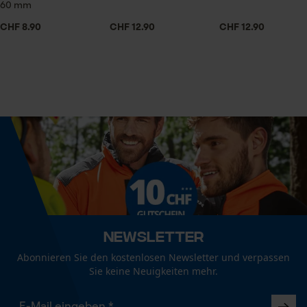
Volumen
60 mm
Speichern der Auswahl zur
216 cm³
Datenverarbeitung
CHF 8.90
CHF 12.90
CHF 12.90
Econda Tag Manager
Technische Spezifikationen
Statistik Cookies
Stielart
Gerade-Form
Automatische Kettenschmierung
Econda Analytics
Nein
Mouseflow Web Analytics Tool
Fact-Finder Tracking
Eigenschaft
Newsletter
Mittelhart, Dämpfend, Verschleißarm, Geruchslos
Abonnieren Sie den kostenlosen Newsletter und verpassen
Sie keine Neuigkeiten mehr.
Funktionale Cookies
Häckselfunktion