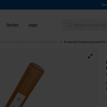
Bes
Garten
Jagd
behör Äxte, Spalthammer, Spaltaxte & Beile
Ersatzstiel Simplex passend f