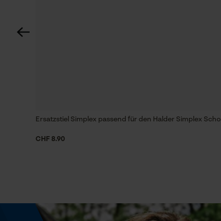
39.5 cm
Technische Spezifikationen
Stielart
Kurzstiel
Eigenschaft
Ersatzstiel Simplex passend für den Halder Simplex S
Hochwertig, Ergonomisch
CHF 8.90
Häckselfunktion
Nein
Schrägschnitt
Nein