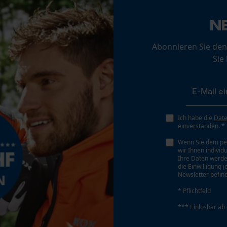
Loop54 Personalization
N
Personalisierte Startseite
Gespeicherter Warenkorb
Abonnieren Sie den
Persönliche Begrüßung
Sie
Geo-IP und User Detection
YouTube-Videos
Google Maps
Akku/Batterie enthalten
Akku/Batterien nicht im Lieferumfang enthalten
Ich habe die
Dat
Kontaktaufnahme per Chat
einverstanden. *
Wenn Sie dem pe
wir Ihnen individ
Ihre Daten werde
Marketing Cookies
die Einwilligung 
Newsletter befind
* Pflichtfeld
*** Einlösbar ab
Google Global Site Tag
Microsoft Advertising Universal Event