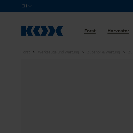
CH
Forst
Harvester
Forst
Werkzeuge und Wartung
Zubehör & Wartung
Zu