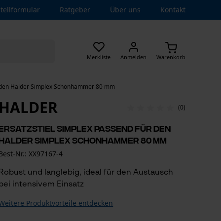
tellformular
Ratgeber
Über uns
Kontakt
Merkliste
Anmelden
Warenkorb
ür den Halder Simplex Schonhammer 80 mm
HALDER
(0)
Ersatzstiel Simplex passend für den
Halder Simplex Schonhammer 80 mm
Best-Nr.: XX97167-4
Robust und langlebig, ideal für den Austausch
bei intensivem Einsatz
Weitere Produktvorteile entdecken