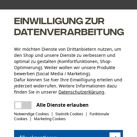
Einwilligung zur
Datenverarbeitung
Wir möchten Dienste von Drittanbietern nutzen, um
den Shop und unsere Dienste zu verbessern und
optimal zu gestalten (Komfortfunktionen, Shop-
Optimierung). Weiter wollen wir unsere Produkte
Altersgruppe
bewerben (Social Media / Marketing).
Erwachsener
Dafür können Sie hier Ihre Einwilligung erteilen und
jederzeit widerrufen. Weitere Informationen dazu
Bedienungsanleitung (PDF)
Material Stiel
finden Sie in unserer
Datenschutzerklärung
.
Holz
Artikelgewicht
teilen
Es ist ein Fehler aufgetreten. Bitte
Alle Dienste erlauben
225.0 g
versuchen Sie es erneut.
mail
Notwendige Cookies
|
Statistik Cookies
|
Funktionale
Cookies
|
Marketing Cookies
Oberflächenbeschichtung
Glanzbeschichtung, Lackierte Oberfläche
Jahreszeit
Ganzjahresartikel