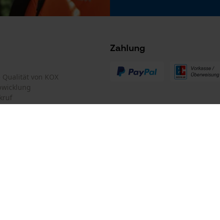
Tracking
Survicate
Zahlung
te Qualität von KOX
bwicklung
kruf
Hersteller-Artikelnummer
3244080
mular
Oregon Tool GmbH
mular
KOX – Partner in Forst und Garte
Zentrale:
Lise-Meitner-Str. 4
iderrufen
D-70736 Fellbach