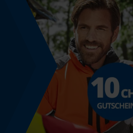
Werkzeugloser Kettenwechsel
Nein
Energie & Leistung
Akku-Kapazitätsanzeige
Nein
Powerbank-Funktion
Nein
Farbgebung
Farbe