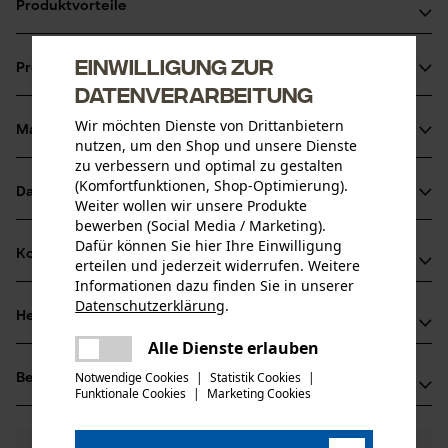
Produktvorteile
Hochwertiger Holzstiel
Einwilligung zur
Produktinformationen
Schwingungsdämpfend
Datenverarbeitung
Ergonomisch geformt
Wir möchten Dienste von Drittanbietern
Material & Pflege
Produktdetails
nutzen, um den Shop und unsere Dienste
zu verbessern und optimal zu gestalten
(Komfortfunktionen, Shop-Optimierung).
Aktivitätstyp
Datenblätter
Weiter wollen wir unsere Produkte
Material
Wartung
bewerben (Social Media / Marketing).
Produktsicherheitsdatenblatt (PDF)
Dafür können Sie hier Ihre Einwilligung
Hauptmaterial
Kompatibilität
erteilen und jederzeit widerrufen. Weitere
Holz
Altersgruppe
Bedienungsanleitung (PDF)
Informationen dazu finden Sie in unserer
Erwachsener
Datenschutzerklärung
.
Herstellerinformationen
teilen
Herstellerdatenblatt (PDF)
Kompatibel Mit
Material Stiel
Es ist ein Fehler aufgetreten. Bitte
Alle Dienste erlauben
teilen
Erwin Halder KG
Holz
versuchen Sie es erneut.
Anzahl Teile
Halder Simplex
Notwendige Cookies
|
Statistik Cookies
|
Bewertungen
(0)
Erwin Halder Strasse 5-9
1 Stk
Funktionale Cookies
|
Marketing Cookies
mail
88480 Achstetten-Bronnen, Deutschland
Mail: info@halder.de
Materialzusammensetzung