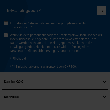
Länge Griff
Loop54 Personalization
33.5 cm
Personalisierte Startseite
Ich habe die
Datenschutzbestimmungen
gelesen und bin
einverstanden. *
Gespeicherter Warenkorb
Wenn Sie dem personenbezogenen Tracking einwilligen, können wir
Stiellänge
Persönliche Begrüßung
Ihnen individuelle Angebote in unserem Newsletter bieten. Ihre
33.5 cm
Daten werden nicht an Dritte weitergegeben. Sie können die
Geo-IP und User Detection
Einwilligung jederzeit mit einem Klick widerrufen, in jedem
Newsletter befindet sich hierzu ganz unten ein Link.
YouTube-Videos
* Pflichtfeld
Google Maps
Technische Spezifikationen
*** Einlösbar ab einem Warenwert von CHF 100,-
Kontaktaufnahme per Chat
Stielart
Kurzstiel
Das ist KOX
Marketing Cookies
Über uns
Automatische Kettenschmierung
Soziales Engagement
Services
Nein
Ratgeber
FAQ
KOX Harvester