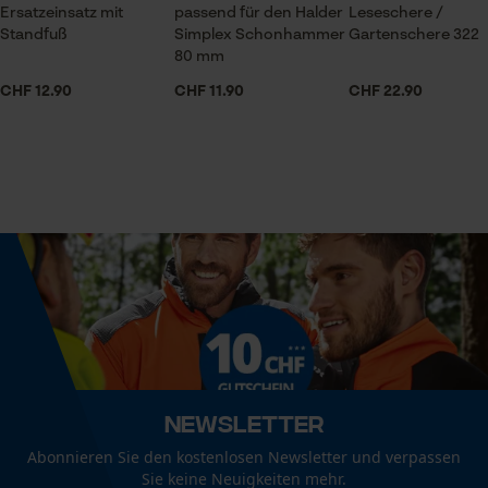
Session ID
0.46 dm³
Ersatzeinsatz mit
passend für den Halder
Leseschere /
Standfuß
Simplex Schonhammer
Gartenschere 322
Speichern der Auswahl zur
Datenverarbeitung
80 mm
Econda Tag Manager
CHF 12.90
CHF 11.90
CHF 22.90
Größe & Maße
Durchmesser Auge
60 mm
Statistik Cookies
Durchmesser Kopf
60 mm
Econda Analytics
Mouseflow Web Analytics Tool
Durchmesser Stiel
60.0 mm
Fact-Finder Tracking
Newsletter
Empfohlene Stiellänge
Abonnieren Sie den kostenlosen Newsletter und verpassen
Funktionale Cookies
33.5 cm
Sie keine Neuigkeiten mehr.