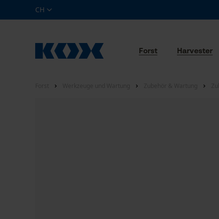
CH
Forst
Harvester
Forst
Werkzeuge und Wartung
Zubehör & Wartung
Zu