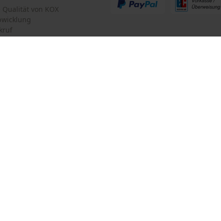
te Qualität von KOX
bwicklung
kruf
mular
Oregon Tool GmbH
mular
KOX – Partner in Forst und Garte
Zentrale:
Lise-Meitner-Str. 4
iderrufen
D-70736 Fellbach
Retouren-Adresse:
Beim Erlenwäldchen 14/2
71522 Backnang
Deutschland
Telefon Erreichbarkeit:
Mo.-Fr.: 07:00 - 18:00 Uhr