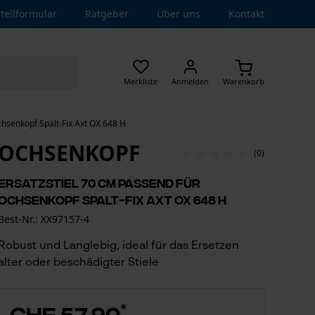
tellformular
Ratgeber
Über uns
Kontakt
Merkliste
Anmelden
Warenkorb
chsenkopf Spalt-Fix Axt OX 648 H
OCHSENKOPF
(0)
Ersatzstiel 70 cm passend für
Ochsenkopf Spalt-Fix Axt OX 648 H
Best-Nr.: XX97157-4
Robust und Langlebig, ideal für das Ersetzen
alter oder beschädigter Stiele
*
CHF 57.90