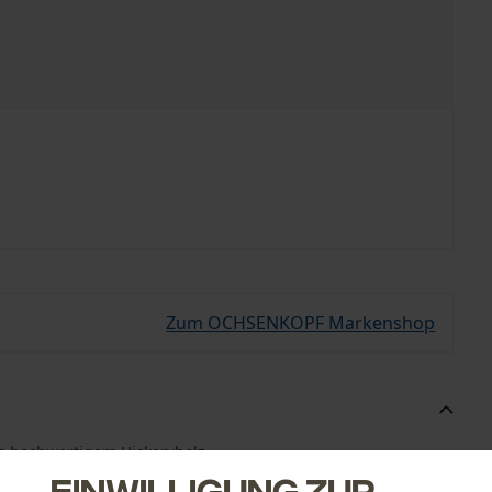
Zum OCHSENKOPF Markenshop
us hochwertigem Hickoryholz.
Einwilligung zur