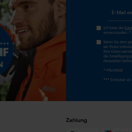
Gespeicherter Warenkorb
Persönliche Begrüßung
Akku/Batterie enthalten
Akku/Batterien nicht im Lieferumfang enthalten
Geo-IP und User Detection
Ich habe die
Dat
YouTube-Videos
einverstanden. *
Google Maps
Wenn Sie dem pe
wir Ihnen individ
Kontaktaufnahme per Chat
Ihre Daten werde
die Einwilligung 
Newsletter befind
* Pflichtfeld
Marketing Cookies
*** Einlösbar ab
Google Global Site Tag
Microsoft Advertising Universal Event
Tracking
Zahlung
Survicate