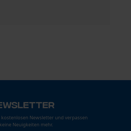
Ersatzstie
CHF 42.90
ewsletter
 kostenlosen Newsletter und verpassen
 keine Neuigkeiten mehr.