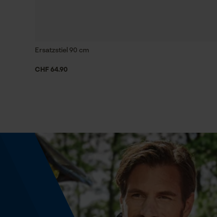
Technische Spezifikationen
Stielart
Kuhfuß-Form
Ersatzstiel 90 cm
CHF 64.90
Häckselfunktion
Nein
Schrägschnitt
Nein
Werkzeugloser Kettenwechsel
Nein