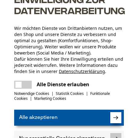
Datenverarbeitung
Wir möchten Dienste von Drittanbietern nutzen, um
den Shop und unsere Dienste zu verbessern und
optimal zu gestalten (Komfortfunktionen, Shop-
Optimierung). Weiter wollen wir unsere Produkte
Altersgruppe
bewerben (Social Media / Marketing).
Erwachsener
Dafür können Sie hier Ihre Einwilligung erteilen und
jederzeit widerrufen. Weitere Informationen dazu
Prüfbericht (PDF)
Holzart
finden Sie in unserer
Datenschutzerklärung
.
Hickory
Artikelgewicht
teilen
Es ist ein Fehler aufgetreten. Bitte
Alle Dienste erlauben
1014.0 g
versuchen Sie es erneut.
mail
Notwendige Cookies
|
Statistik Cookies
|
Funktionale
(0)
Cookies
|
Marketing Cookies
Materialzusammensetzung
Hickory
Jahreszeit
Ganzjahresartikel
Alle akzeptieren
Produkt weiterempfehlen