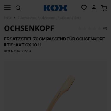
Forst
Zubehör Äxte, Spalthammer, Spaltaxte & Beile
OCHSENKOPF
(0)
Ersatzstiel 70 cm passend für Ochsenkopf
Iltis-Axt OX 10 H
Best-Nr.: XX97155-4