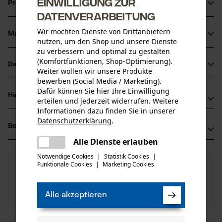
Einwilligung zur
Produktinformationen
Datenverarbeitung
Wir möchten Dienste von Drittanbietern
Material & Pflege
Produktdetails
nutzen, um den Shop und unsere Dienste
zu verbessern und optimal zu gestalten
(Komfortfunktionen, Shop-Optimierung).
Aktivitätstyp
Datenblätter
Weiter wollen wir unsere Produkte
Material
Wartung
bewerben (Social Media / Marketing).
Produktsicherheitsdatenblatt (PDF)
Dafür können Sie hier Ihre Einwilligung
Hauptmaterial
Herstellerinformationen
erteilen und jederzeit widerrufen. Weitere
Holz
Altersgruppe
Informationen dazu finden Sie in unserer
GEDORE Werkzeugfabrik GmbH & Co. KG
Erwachsener
Datenschutzerklärung
.
Bewertungen
(0)
teilen
Remscheider Str. 149
Holzart
Es ist ein Fehler aufgetreten. Bitte
42899 Remscheid, Deutschland
Alle Dienste erlauben
teilen
Hickory
versuchen Sie es erneut.
Mail: info@gedore.com
Anzahl Teile
Notwendige Cookies
|
Statistik Cookies
|
0
Noch Fragen?
(0)
1 Stk
Web: -
Funktionale Cookies
|
Marketing Cookies
Produkt weiterempfehlen
mail
Unsere Experten stehen Ihnen gerne zur
Tel: +49 2191 59 69 00
Verfügung!
Material Stiel
Nach Anzahl der Sterne filtern
Frage stellen
Holz
Alle akzeptieren
Artikelgewicht
Sollten Sie Fragen oder Probleme mit dem Produkt
575.0 g
haben oder Mängel feststellen, können Sie sich gerne