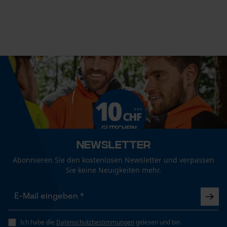
25/56 mm
Econda Tag Manager
Empfohlene Stiellänge
70 cm
Statistik Cookies
Länge Griff
70 cm
Econda Analytics
Mouseflow Web Analytics Tool
Stiellänge
70 cm
Newsletter
Fact-Finder Tracking
Abonnieren Sie den kostenlosen Newsletter und verpassen
Sie keine Neuigkeiten mehr.
Funktionale Cookies
Technische Spezifikationen
Stielart
Kuhfuß-Form
Ich habe die
Datenschutzbestimmungen
gelesen und bin
Loop54 Personalization