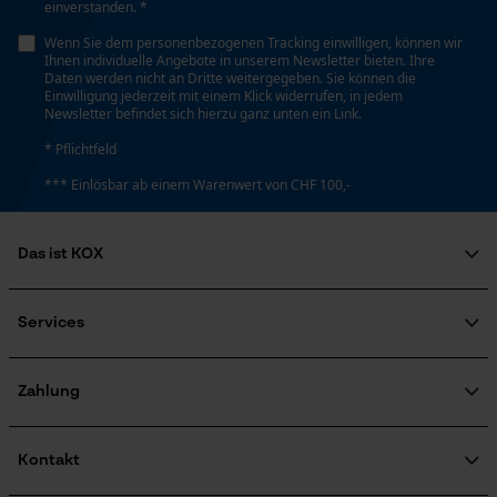
einverstanden. *
Personalisierte Startseite
Wenn Sie dem personenbezogenen Tracking einwilligen, können wir
Automatische Kettenschmierung
Ihnen individuelle Angebote in unserem Newsletter bieten. Ihre
Gespeicherter Warenkorb
Nein
Daten werden nicht an Dritte weitergegeben. Sie können die
Einwilligung jederzeit mit einem Klick widerrufen, in jedem
Persönliche Begrüßung
Newsletter befindet sich hierzu ganz unten ein Link.
Geo-IP und User Detection
* Pflichtfeld
Eigenschaft
YouTube-Videos
Hochwertig
*** Einlösbar ab einem Warenwert von CHF 100,-
Google Maps
Kontaktaufnahme per Chat
Das ist KOX
Häckselfunktion
Nein
Über uns
Soziales Engagement
Services
Marketing Cookies
Ratgeber
Phasenwender
FAQ
KOX Harvester
Nein
Zertifizierte Qualität von KOX
Newsletter-Anmeldung
Zahlung
Retourenabwicklung
Produktrückruf
Google Global Site Tag
Kontakt
Schrägschnitt
Microsoft Advertising Universal
Nein
Event Tracking