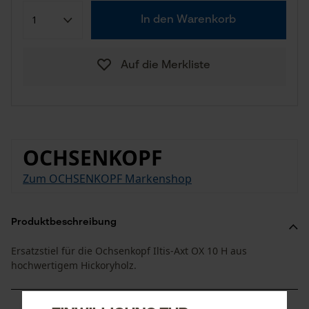
In den Warenkorb
Auf die Merkliste
OCHSENKOPF
Zum OCHSENKOPF Markenshop
Produktbeschreibung
Ersatzstiel für die Ochsenkopf Iltis-Axt OX 10 H aus
hochwertigem Hickoryholz.