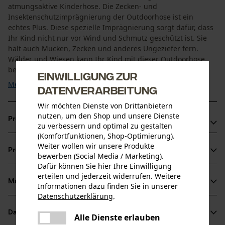
atmungsaktive Kinderhose. Die Zecken- und
Insektenschutzimprägnierung der Outdoorhose ist ein
echtes Plus. Diese spezielle Imprägnierung sorgt dafür, dass
Ihr Kind nicht nur vor Wind und Schmutz geschützt ist. Sie
hält auch Mücken, Zecken und anderes Ungeziefer fern.
Wälder und Wiesen kann Ihr Kind mit dieser Outdoorhose
bedenkenlos ...
Einwilligung zur
Mehr anzeigen
Datenverarbeitung
Wir möchten Dienste von Drittanbietern
nutzen, um den Shop und unsere Dienste
Produktvorteile
zu verbessern und optimal zu gestalten
(Komfortfunktionen, Shop-Optimierung).
Dauerhafte Zecken- und Insektenschutz-Imprägnierung
Weiter wollen wir unsere Produkte
Produktinformationen
schützt gegen Mücken, Zecken, Fliegen, Läuse und andere
bewerben (Social Media / Marketing).
Dafür können Sie hier Ihre Einwilligung
Ungeziefer
erteilen und jederzeit widerrufen. Weitere
Schutz vor Wind, Sonne UV40+ und Schmutz
Material & Pflege
Informationen dazu finden Sie in unserer
Produktdetails
Vorbeugung vor Insektenstichen mit der Outdoorkleidung
Datenschutzerklärung
.
teilen
Aktivitätstyp
Datenblätter
Es ist ein Fehler aufgetreten. Bitte
Alle Dienste erlauben
Material
Angeln, Campen, Wandern
teilen