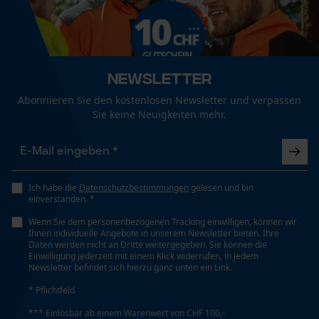
Jahreszeit
Ganzjahresartikel
Funktionale Cookies
Optik/Muster
Newsletter
Unifarben
Abonnieren Sie den kostenlosen Newsletter und verpassen
Loop54 Personalization
Sie keine Neuigkeiten mehr.
Personalisierte Startseite
Taschentyp
Gespeicherter Warenkorb
Seitentaschen, Oberschenkeltaschen mit Patte,
Beintasche, Gesäßtasche, Reißverschlusstaschen,
Persönliche Begrüßung
Hosentaschen
Ich habe die
Datenschutzbestimmungen
gelesen und bin
Geo-IP und User Detection
einverstanden. *
YouTube-Videos
Wenn Sie dem personenbezogenen Tracking einwilligen, können wir
Ihnen individuelle Angebote in unserem Newsletter bieten. Ihre
Tragegefühl
Google Maps
Daten werden nicht an Dritte weitergegeben. Sie können die
Bequem
Einwilligung jederzeit mit einem Klick widerrufen, in jedem
Kontaktaufnahme per Chat
Newsletter befindet sich hierzu ganz unten ein Link.
* Pflichtfeld
Wasserbeständigkeit
*** Einlösbar ab einem Warenwert von CHF 100,-
Nicht wasserbeständig