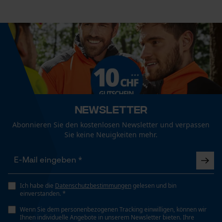
Econda Tag Manager
Nein
Statistik Cookies
Eigenschaft
Robust
Häckselfunktion
Econda Analytics
Nein
Newsletter
Mouseflow Web Analytics Tool
Abonnieren Sie den kostenlosen Newsletter und verpassen
Fact-Finder Tracking
Sie keine Neuigkeiten mehr.
Phasenwender
Nein
Funktionale Cookies
Schrägschnitt
Ich habe die
Datenschutzbestimmungen
gelesen und bin
einverstanden. *
Nein
Wenn Sie dem personenbezogenen Tracking einwilligen, können wir
Loop54 Personalization
Ihnen individuelle Angebote in unserem Newsletter bieten. Ihre