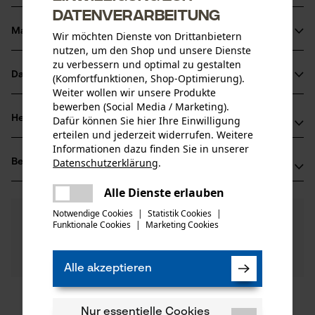
Datenverarbeitung
Material & Pflege
Wir möchten Dienste von Drittanbietern
Produktdetails
nutzen, um den Shop und unsere Dienste
zu verbessern und optimal zu gestalten
Aktivitätstyp
Datenblätter
(Komfortfunktionen, Shop-Optimierung).
Material
Aufbewahren, Transportieren
Weiter wollen wir unsere Produkte
Produktsicherheitsdatenblatt (PDF)
bewerben (Social Media / Marketing).
Hauptmaterial
Herstellerinformationen
Dafür können Sie hier Ihre Einwilligung
Kunststoff
erteilen und jederzeit widerrufen. Weitere
Altersgruppe
Informationen dazu finden Sie in unserer
GEDORE Werkzeugfabrik GmbH & Co. KG
Erwachsener
Datenschutzerklärung
.
Bewertungen
(1)
Remscheider Str. 149
teilen
Materialzusammensetzung
42899 Remscheid, Deutschland
Es ist ein Fehler aufgetreten. Bitte
Alle Dienste erlauben
Polyester
Mail: info@gedore.com
teilen
Anzahl Teile
versuchen Sie es erneut.
Notwendige Cookies
|
Statistik Cookies
|
5.0
Noch Fragen?
(1)
1 Stk
Web: -
Produkt weiterempfehlen
Funktionale Cookies
|
Marketing Cookies
mail
Unsere Experten stehen Ihnen gerne zur
Tel: +49 2191 59 69 00
Verfügung!
Nach Anzahl der Sterne filtern
Frage stellen
Artikelgewicht
Sollten Sie Fragen oder Probleme mit dem Produkt
Alle akzeptieren
100.0 g
haben oder Mängel feststellen, können Sie sich gerne
telefonisch unter 044 283 6116 oder per E-Mail an info-
1
2
3
4
5
Nur essentielle Cookies