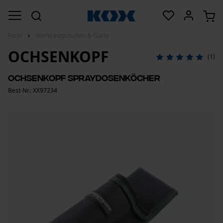
Forst
Werkzeugtaschen & Gurte
OCHSENKOPF
(1)
Ochsenkopf Spraydosenköcher
Best-Nr.: XX97234