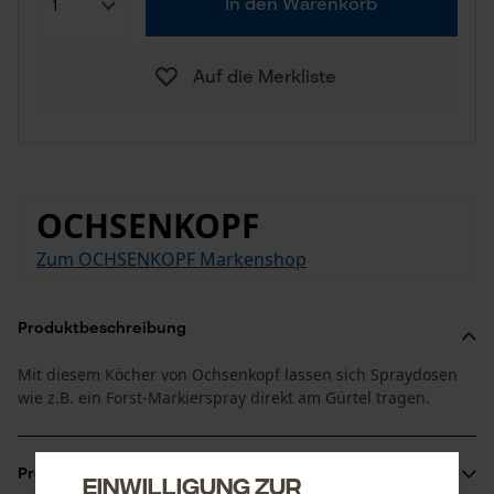
In den Warenkorb
Auf die Merkliste
OCHSENKOPF
Zum OCHSENKOPF Markenshop
Produktbeschreibung
Mit diesem Köcher von Ochsenkopf lassen sich Spraydosen
wie z.B. ein Forst-Markierspray direkt am Gürtel tragen.
Produktinformationen
Einwilligung zur