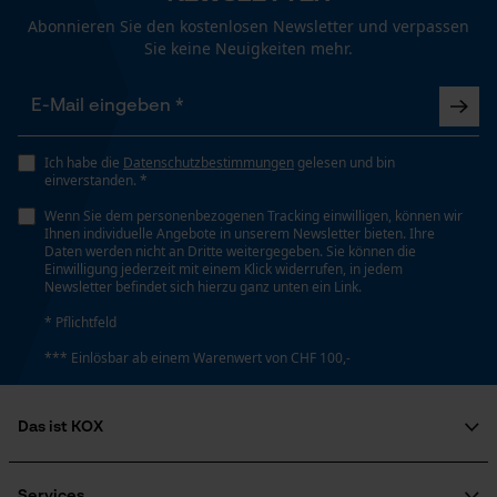
Funktionale Cookies
768 cm³
Abonnieren Sie den kostenlosen Newsletter und verpassen
Sie keine Neuigkeiten mehr.
Loop54 Personalization
Technische Spezifikationen
Personalisierte Startseite
Automatische Kettenschmierung
Ich habe die
Datenschutzbestimmungen
gelesen und bin
Gespeicherter Warenkorb
einverstanden. *
Nein
Persönliche Begrüßung
Wenn Sie dem personenbezogenen Tracking einwilligen, können wir
Ihnen individuelle Angebote in unserem Newsletter bieten. Ihre
Geo-IP und User Detection
Daten werden nicht an Dritte weitergegeben. Sie können die
Eigenschaft
Einwilligung jederzeit mit einem Klick widerrufen, in jedem
YouTube-Videos
Sicher, Gut Sichtbar, Schützend, Zuverlässig
Newsletter befindet sich hierzu ganz unten ein Link.
Google Maps
* Pflichtfeld
Kontaktaufnahme per Chat
*** Einlösbar ab einem Warenwert von CHF 100,-
Häckselfunktion
Nein
Das ist KOX
Marketing Cookies
Phasenwender
Über uns
Nein
Soziales Engagement
Services