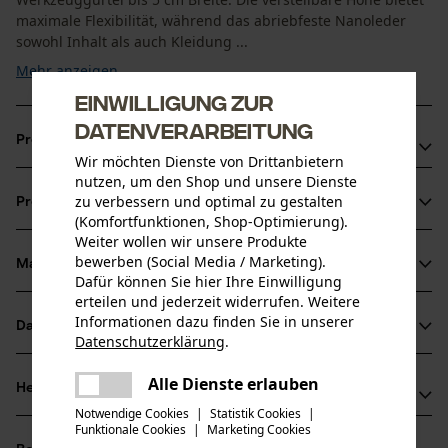
maximale Flexibilität, während das abriebfeste Nanoleder
sowohl Inhalt als auch Kleidung ...
Mehr anzeigen
Einwilligung zur
Datenverarbeitung
Produktvorteile
Wir möchten Dienste von Drittanbietern
nutzen, um den Shop und unsere Dienste
Für Sprühdosen und Trinkflaschen mit Durchmesser bis zu
zu verbessern und optimal zu gestalten
Produktinformationen
8 cm geeignet
(Komfortfunktionen, Shop-Optimierung).
Leicht zu reinigen und schmutzunempfindlich
Weiter wollen wir unsere Produkte
bewerben (Social Media / Marketing).
Schützt Inhalte vor Stößen und Schmutz
Material & Pflege
Produktdetails
Dafür können Sie hier Ihre Einwilligung
erteilen und jederzeit widerrufen. Weitere
Aktivitätstyp
Informationen dazu finden Sie in unserer
Datenblätter
Material
Datenschutzerklärung
.
Aufbewahren
teilen
Herstellerdatenblatt (PDF)
Es ist ein Fehler aufgetreten. Bitte
Alle Dienste erlauben
Hauptmaterial
Herstellerinformationen
teilen
versuchen Sie es erneut.
Kunstleder
Altersgruppe
Notwendige Cookies
|
Statistik Cookies
|
Funktionale Cookies
|
Marketing Cookies
Fuego Sport
mail
Erwachsener