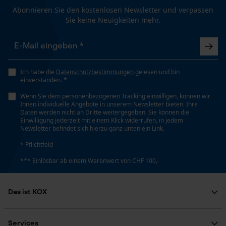
Funktionale Cookies
Abonnieren Sie den kostenlosen Newsletter und verpassen
Automatische Kettenschmierung
Sie keine Neuigkeiten mehr.
Nein
Loop54 Personalization
Personalisierte Startseite
Eigenschaft
Sicher, Einsatzfertig, Robust, Langlebig, Flexibel
Ich habe die
Datenschutzbestimmungen
gelesen und bin
Gespeicherter Warenkorb
einverstanden. *
Persönliche Begrüßung
Wenn Sie dem personenbezogenen Tracking einwilligen, können wir
Ihnen individuelle Angebote in unserem Newsletter bieten. Ihre
Geo-IP und User Detection
Häckselfunktion
Daten werden nicht an Dritte weitergegeben. Sie können die
Nein
Einwilligung jederzeit mit einem Klick widerrufen, in jedem
YouTube-Videos
Newsletter befindet sich hierzu ganz unten ein Link.
Google Maps
* Pflichtfeld
Phasenwender
Kontaktaufnahme per Chat
*** Einlösbar ab einem Warenwert von CHF 100,-
Nein
Das ist KOX
Marketing Cookies
Schrägschnitt
Nein
Über uns
Soziales Engagement
Services