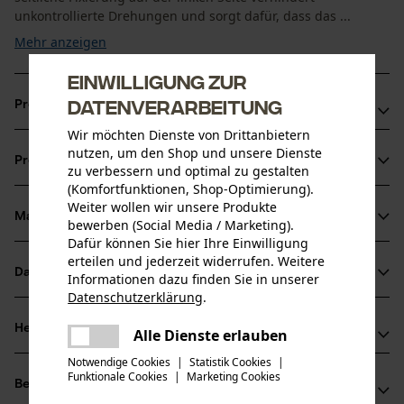
unkontrollierte Drehungen und sorgt dafür, dass das ...
Mehr anzeigen
Einwilligung zur
Datenverarbeitung
Produktvorteile
Wir möchten Dienste von Drittanbietern
Magnetische Hakenfixierung verhindert Hängenbleiben
nutzen, um den Shop und unsere Dienste
Produktinformationen
Flexible Anpassung an unterschiedliche Gehäuse
zu verbessern und optimal zu gestalten
(Komfortfunktionen, Shop-Optimierung).
Pflegeleicht und einfach zu reinigen
Weiter wollen wir unsere Produkte
Material & Pflege
bewerben (Social Media / Marketing).
Produktdetails
Dafür können Sie hier Ihre Einwilligung
erteilen und jederzeit widerrufen. Weitere
Aktivitätstyp
Datenblätter
Informationen dazu finden Sie in unserer
Material
Aufbewahren
Datenschutzerklärung
.
Herstellerdatenblatt (PDF)
teilen
Hauptmaterial
Herstellerinformationen
Es ist ein Fehler aufgetreten. Bitte
Alle Dienste erlauben
Metall, Kunstleder
teilen
Altersgruppe
versuchen Sie es erneut.
Notwendige Cookies
|
Statistik Cookies
|
Fuego Sport
Erwachsener
Funktionale Cookies
|
Marketing Cookies
mail
Bewertungen
(0)
Im Hirschtal 5