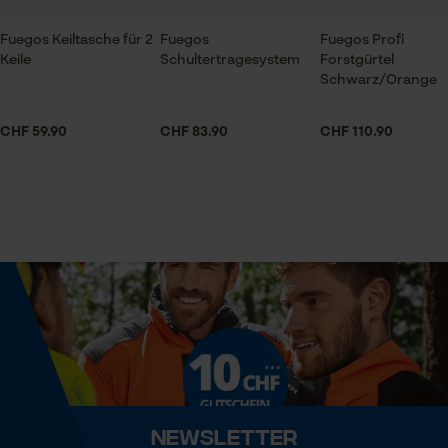
Prüfung setzen von Cookies
Session ID
Fuegos Keiltasche für 2
Fuegos
Fuegos Profi
Körperpartien
Speichern der Auswahl zur
Keile
Schultertragesystem
Forstgürtel
Becken
Datenverarbeitung
Schwarz/Orange
Econda Tag Manager
CHF 59.90
CHF 83.90
CHF 110.90
Lieferumfang
1 x Fuegos Maßbandhalter
Statistik Cookies
Optik/Muster
Unifarben
Econda Analytics
Volumen
Mouseflow Web Analytics Tool
1000 cm³
Fact-Finder Tracking
Newsletter
Technische Spezifikationen