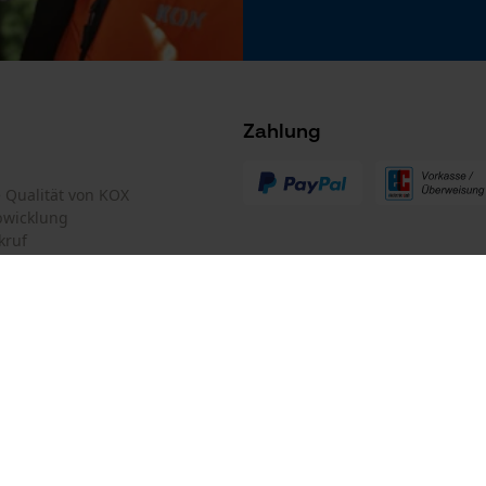
Microsoft Advertising Universal Event
Tracking
Survicate
Zahlung
te Qualität von KOX
bwicklung
kruf
mular
Oregon Tool GmbH
mular
KOX – Partner in Forst und Garte
Zentrale:
Lise-Meitner-Str. 4
iderrufen
D-70736 Fellbach