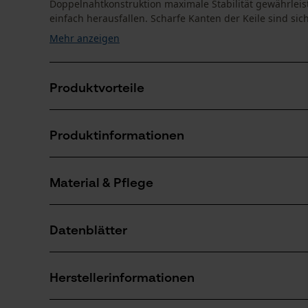
Doppelnahtkonstruktion maximale Stabilität gewährleis
einfach herausfallen. Scharfe Kanten der Keile sind siche
Mehr anzeigen
Produktvorteile
Platz für zwei Keile, wie Vor- und Nachsetzkeile
Produktinformationen
Sicherer Sitz ohne Herausrutschen
Flexible Anpassung mit stabiler Schnalle
Material & Pflege
Produktdetails
Aktivitätstyp
Datenblätter
Aufbewahren
Material
Herstellerdatenblatt (PDF)
Hauptmaterial
Herstellerinformationen
Kunstleder
Anzahl Teile
1 Stk