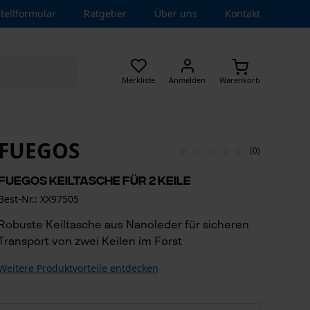
tellformular
Ratgeber
Über uns
Kontakt
Merkliste
Anmelden
Warenkorb
FUEGOS
(0)
Fuegos Keiltasche für 2 Keile
Best-Nr.: XX97505
Robuste Keiltasche aus Nanoleder für sicheren
Transport von zwei Keilen im Forst
Weitere Produktvorteile entdecken