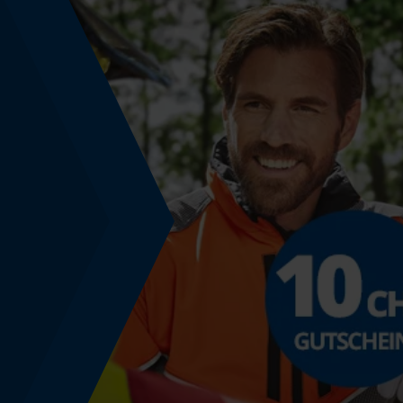
Akku-Kapazitätsanzeige
Nein
Powerbank-Funktion
Nein
Nutzung & Gebrauch
Anwendungshinweis
Geeignet für 1 Vorsitzkeil 22–30 cm bis 9 cm
Breite, 1 Nachsitzkeil 20–25 cm bis 8 cm Breite
Farbgebung
Farbe
Schwarz-Orange