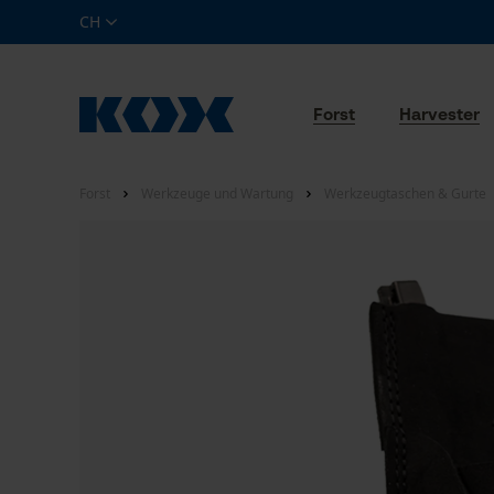
CH
Forst
Harvester
Forst
Werkzeuge und Wartung
Werkzeugtaschen & Gurte