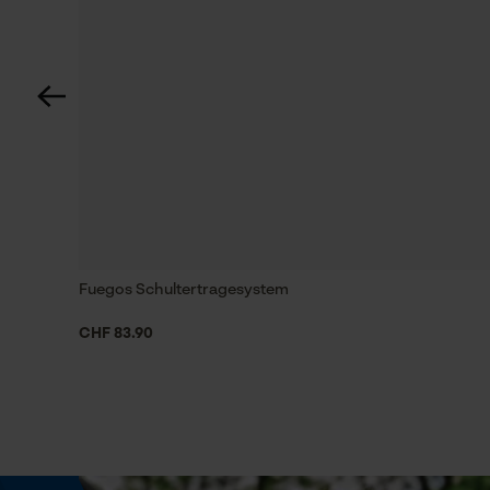
Automatische Kettenschmierung
Nein
Häckselfunktion
Nein
Schrägschnitt
Nein
Fuegos Schultertragesystem
CHF 83.90
Werkzeuglose Kettenspannung
Nein
Energie & Leistung