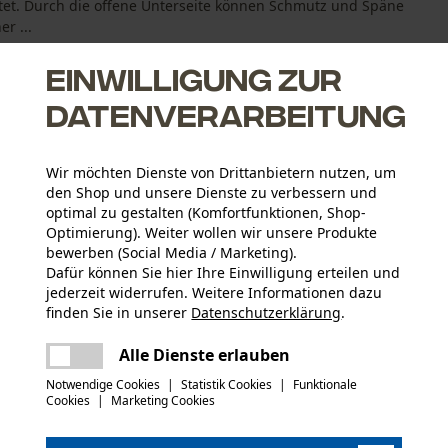
tet. Durch die offene Unterseite können Schmutz und Späne
r ...
Einwilligung zur
Datenverarbeitung
Wir möchten Dienste von Drittanbietern nutzen, um
den Shop und unsere Dienste zu verbessern und
optimal zu gestalten (Komfortfunktionen, Shop-
Optimierung). Weiter wollen wir unsere Produkte
bewerben (Social Media / Marketing).
Dafür können Sie hier Ihre Einwilligung erteilen und
jederzeit widerrufen. Weitere Informationen dazu
finden Sie in unserer
Datenschutzerklärung
.
Altersgruppe
teilen
Erwachsener
Es ist ein Fehler aufgetreten. Bitte
Alle Dienste erlauben
versuchen Sie es erneut.
mail
Notwendige Cookies
|
Statistik Cookies
|
Funktionale
Materialstärke
Cookies
|
Marketing Cookies
2.4 mm
Applikationen
Logo-Patch