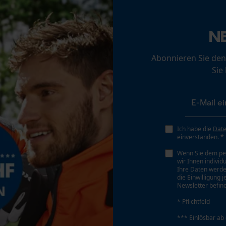
Akku/Batterie enthalten
Loop54 Personalization
Akku/Batterien nicht im Lieferumfang enthalten
Personalisierte Startseite
N
Gespeicherter Warenkorb
Abonnieren Sie den
Persönliche Begrüßung
Sie
Geo-IP und User Detection
YouTube-Videos
Google Maps
Kontaktaufnahme per Chat
Ich habe die
Dat
einverstanden. *
Wenn Sie dem pe
wir Ihnen individ
Marketing Cookies
Ihre Daten werde
die Einwilligung 
Newsletter befind
* Pflichtfeld
Google Global Site Tag
*** Einlösbar ab