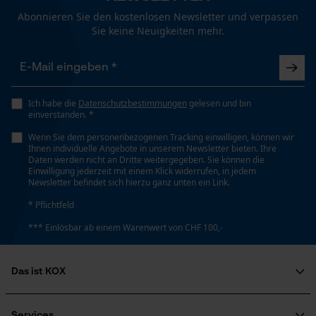
Funktionale Cookies
Abonnieren Sie den kostenlosen Newsletter und verpassen
Sie keine Neuigkeiten mehr.
Eigenschaft
Sicher, Griffbereit, Robust, Abriebfest
Loop54 Personalization
Personalisierte Startseite
Häckselfunktion
Ich habe die
Datenschutzbestimmungen
gelesen und bin
Gespeicherter Warenkorb
einverstanden. *
Nein
Persönliche Begrüßung
Wenn Sie dem personenbezogenen Tracking einwilligen, können wir
Ihnen individuelle Angebote in unserem Newsletter bieten. Ihre
Geo-IP und User Detection
Daten werden nicht an Dritte weitergegeben. Sie können die
Phasenwender
Einwilligung jederzeit mit einem Klick widerrufen, in jedem
YouTube-Videos
Nein
Newsletter befindet sich hierzu ganz unten ein Link.
Google Maps
* Pflichtfeld
Kontaktaufnahme per Chat
*** Einlösbar ab einem Warenwert von CHF 100,-
Schrägschnitt
Nein
Das ist KOX
Marketing Cookies
Temperaturbereich
Über uns
–10 bis +50°C
Soziales Engagement
Services