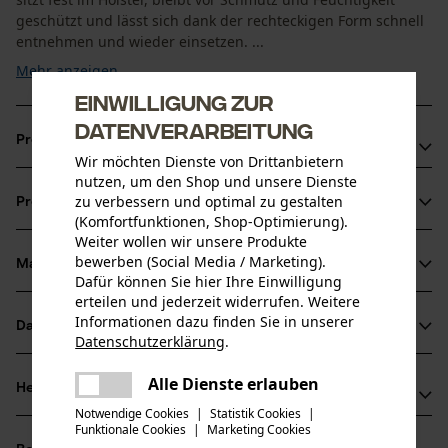
geschützt und lässt sich dank der rechteckigen Form schnell
entnehmen und wieder einsetzen. ...
Mehr anzeigen
Einwilligung zur
Datenverarbeitung
Produktvorteile
Wir möchten Dienste von Drittanbietern
nutzen, um den Shop und unsere Dienste
Sicherer Halt ohne Herausrutschen
zu verbessern und optimal zu gestalten
Produktinformationen
Einfaches Handling, auch mit Handschuhen
(Komfortfunktionen, Shop-Optimierung).
Verhindert Bewegungs- und Abriebspuren am Akku
Weiter wollen wir unsere Produkte
bewerben (Social Media / Marketing).
Material & Pflege
Produktdetails
Dafür können Sie hier Ihre Einwilligung
erteilen und jederzeit widerrufen. Weitere
Aktivitätstyp
Informationen dazu finden Sie in unserer
Datenblätter
Material
Datenschutzerklärung
.
Aufbewahren, Transportieren
teilen
Herstellerdatenblatt (PDF)
Es ist ein Fehler aufgetreten. Bitte
Alle Dienste erlauben
Hauptmaterial
Herstellerinformationen
teilen
versuchen Sie es erneut.
Kunstleder
Altersgruppe
Notwendige Cookies
|
Statistik Cookies
|
Funktionale Cookies
|
Marketing Cookies
Fuego Sport
mail
Erwachsener