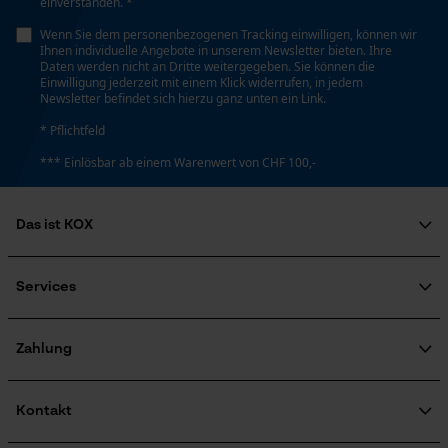
einverstanden. *
Kontaktaufnahme per Chat
Nein
Wenn Sie dem personenbezogenen Tracking einwilligen, können wir
Ihnen individuelle Angebote in unserem Newsletter bieten. Ihre
Daten werden nicht an Dritte weitergegeben. Sie können die
Einwilligung jederzeit mit einem Klick widerrufen, in jedem
Werkzeuglose Kettenspannung
Marketing Cookies
Newsletter befindet sich hierzu ganz unten ein Link.
Nein
* Pflichtfeld
*** Einlösbar ab einem Warenwert von CHF 100,-
Werkzeugloser Kettenwechsel
Google Global Site Tag
Nein
Microsoft Advertising Universal
Das ist KOX
Event Tracking
Survicate
Über uns
Energie & Leistung
Soziales Engagement
Services
Ratgeber
Akku-Kapazitätsanzeige
FAQ
KOX Harvester
Nein
Zertifizierte Qualität von KOX
Newsletter-Anmeldung
Zahlung
Retourenabwicklung
Produktrückruf
Kontakt
Akku/Batterie enthalten
Akku/Batterien nicht im Lieferumfang enthalten