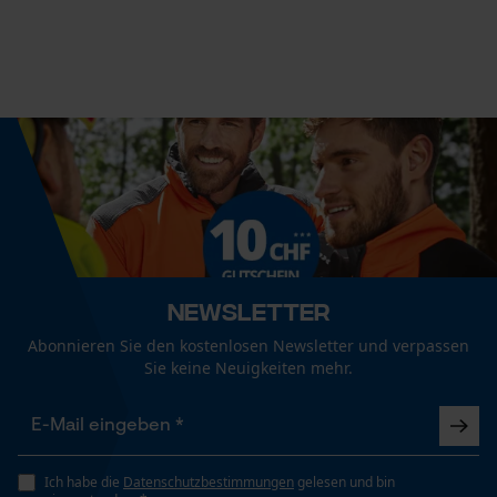
Econda Analytics
Automatische Kettenschmierung
Mouseflow Web Analytics Tool
Nein
Fact-Finder Tracking
Eigenschaft
Isolierend, Feuchtigkeitsabsorbierend,
Funktionale Cookies
Feuchtigkeitsregulierend, Temperaturregulierend,
Angenehm, Schnelltrocknend
Loop54 Personalization
Häckselfunktion
Personalisierte Startseite
Nein
Newsletter
Gespeicherter Warenkorb
Abonnieren Sie den kostenlosen Newsletter und verpassen
Persönliche Begrüßung
Sie keine Neuigkeiten mehr.
Phasenwender
Geo-IP und User Detection
Nein
YouTube-Videos
Google Maps
Ich habe die
Datenschutzbestimmungen
gelesen und bin
Schrägschnitt