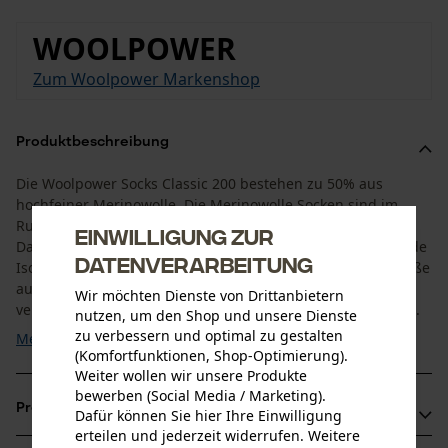
WOOLPOWER
Zum Woolpower Markenshop
Produktbeschreibung
Die Woolpower Socks Classic 200 bestehen zu 50% aus
hochfeiner Merinowolle. Die Merinowolle Socken sind im
Rundstrickverfahren ohne längsgerichtete Nähte gefertigt.
Einwilligung zur
Das Frotteematerial der Merinosocken besitzt hervorragende
Datenverarbeitung
Isolationseigenschaften, das bedeutet für Sie, dass Ihre Füße
auch im feuchten Zustand warm bleiben. Dank der
Wir möchten Dienste von Drittanbietern
verwendeten Materialien wird die Feuchtigkeit absorbiert ...
nutzen, um den Shop und unsere Dienste
zu verbessern und optimal zu gestalten
Mehr anzeigen
(Komfortfunktionen, Shop-Optimierung).
Weiter wollen wir unsere Produkte
bewerben (Social Media / Marketing).
Produktvorteile
Dafür können Sie hier Ihre Einwilligung
erteilen und jederzeit widerrufen. Weitere