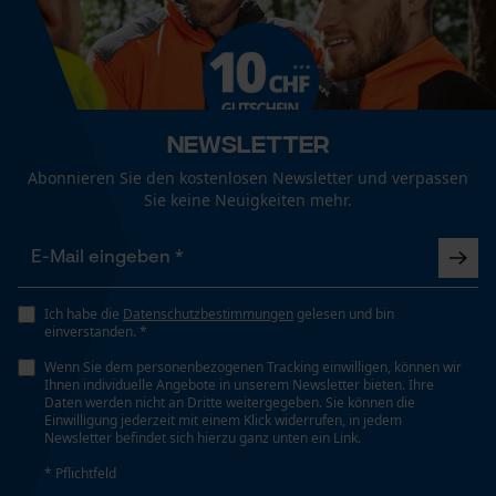
Wasserbeständigkeit
Nicht wasserbeständig
Funktionale Cookies
Wetterlage
Newsletter
Kalt und frostig
Loop54 Personalization
Abonnieren Sie den kostenlosen Newsletter und verpassen
Personalisierte Startseite
Sie keine Neuigkeiten mehr.
Gespeicherter Warenkorb
Technische Spezifikationen
Persönliche Begrüßung
Automatische Kettenschmierung
Geo-IP und User Detection
Ich habe die
Datenschutzbestimmungen
gelesen und bin
Nein
einverstanden. *
YouTube-Videos
Wenn Sie dem personenbezogenen Tracking einwilligen, können wir
Google Maps
Ihnen individuelle Angebote in unserem Newsletter bieten. Ihre
Eigenschaft
Daten werden nicht an Dritte weitergegeben. Sie können die
Kontaktaufnahme per Chat
Wärmend, Robust, Langlebig, Schnelltrocknend,
Einwilligung jederzeit mit einem Klick widerrufen, in jedem
Newsletter befindet sich hierzu ganz unten ein Link.
Temperaturregulierend
* Pflichtfeld