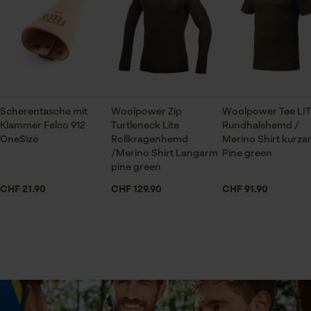
Geschlecht
Herren
Pflege
Prüfung setzen von Cookies
Session ID
Pflegehinweise
Jahreszeit
Speichern der Auswahl zur
Folgen Sie den Pflegehinweisen auf dem Etikett.
Ganzjahresartikel
Datenverarbeitung
Scherentasche mit
Woolpower Zip
Woolpower Tee LI
Econda Tag Manager
Klammer Felco 912
Turtleneck Lite
Rundhalshemd /
Optik/Muster
OneSize
Rollkragenhemd
Merino Shirt kurza
Zweifarbig
/Merino Shirt Langarm
Pine green
pine green
Statistik Cookies
CHF 21.90
CHF 129.90
CHF 91.90
Taschentyp
Ohne Taschen
Econda Analytics
Tragegefühl
Mouseflow Web Analytics Tool
Bequem, Weich, Eng
Fact-Finder Tracking