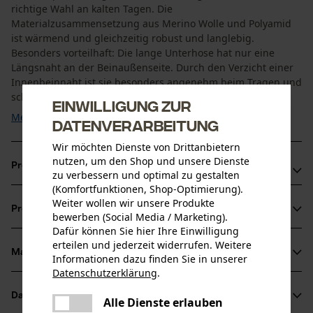
richtige Wahl an kalten Tagen. Die
Materialzusammensetzung aus Merino Wolle und Polyamid
ist wärmend und gleichzeitig robust und langlebig.
Besonders vorteilhaft: Die lange Unterhose hat nur eine
Längsnaht an der Beinaußenseite. Durch den Verzicht einer
Innenbeinnaht ist sie besonders angenehm beim Tragen und
scheuert nicht. Das ...
Einwilligung zur
Mehr anzeigen
Datenverarbeitung
Wir möchten Dienste von Drittanbietern
nutzen, um den Shop und unsere Dienste
Produktvorteile
zu verbessern und optimal zu gestalten
(Komfortfunktionen, Shop-Optimierung).
Merino Unterwäsche bleibt auch bei starkem Schwitzen
Weiter wollen wir unsere Produkte
Produktinformationen
geruchsneutral
bewerben (Social Media / Marketing).
Dafür können Sie hier Ihre Einwilligung
Wirkt temperaturregulierend
erteilen und jederzeit widerrufen. Weitere
Schnell trocknend
Material & Pflege
Informationen dazu finden Sie in unserer
Produktdetails
Datenschutzerklärung
.
teilen
Aktivitätstyp
Datenblätter
Es ist ein Fehler aufgetreten. Bitte
Alle Dienste erlauben
Material
Arbeiten, Jagen, Angeln, Campen, Wandern
teilen