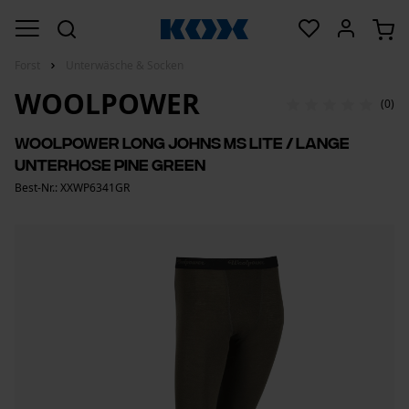
Forst
Unterwäsche & Socken
WOOLPOWER
(0)
Woolpower Long Johns Ms LITE / Lange
Unterhose Pine Green
Best-Nr.: XXWP6341GR