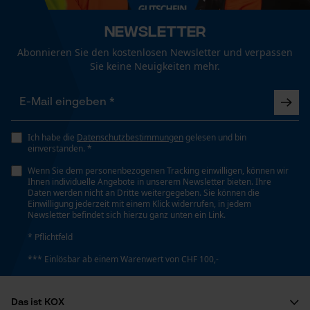
Tragegefühl
Funktionale Cookies
Newsletter
Eng
Pflegehinweise
Abonnieren Sie den kostenlosen Newsletter und verpassen
Folgen Sie den Pflegehinweisen auf dem Etikett.
Sie keine Neuigkeiten mehr.
Loop54 Personalization
Technische Spezifikationen
Personalisierte Startseite
Automatische Kettenschmierung
Gespeicherter Warenkorb
Nein
Ich habe die
Datenschutzbestimmungen
gelesen und bin
einverstanden. *
Persönliche Begrüßung
Wenn Sie dem personenbezogenen Tracking einwilligen, können wir
Geo-IP und User Detection
Ihnen individuelle Angebote in unserem Newsletter bieten. Ihre
Eigenschaft
Daten werden nicht an Dritte weitergegeben. Sie können die
YouTube-Videos
Leicht, Robust, Atmungsaktiv,
Einwilligung jederzeit mit einem Klick widerrufen, in jedem
Newsletter befindet sich hierzu ganz unten ein Link.
Feuchtigkeitsregulierend, Komfortabel, Elastisch,
Google Maps
Formstabil
* Pflichtfeld
Kontaktaufnahme per Chat
*** Einlösbar ab einem Warenwert von CHF 100,-
Häckselfunktion
Marketing Cookies
Nein
Das ist KOX