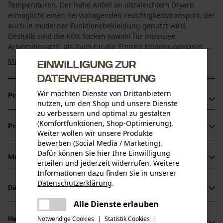
Temperaturen. Der hohe Anteil an ultraleichtem Dryarn
ermöglicht einen hervorragenden Feuchtigkeitstransport, der
auch in moderner Funktionsbekleidung genutzt wird.
Deshalb sind die KOX Socken sowohl für intensive
Arbeitseinsätze, als auch für die Freizeit bestens geeignet. ...
Mehr anzeigen
Einwilligung zur
Datenverarbeitung
Wir möchten Dienste von Drittanbietern
Produktvorteile
nutzen, um den Shop und unsere Dienste
zu verbessern und optimal zu gestalten
KOX Socken mit elastischem und formstabilem
(Komfortfunktionen, Shop-Optimierung).
Produktinformationen
Sockenbund für guten Halt
Weiter wollen wir unsere Produkte
bewerben (Social Media / Marketing).
Große Mesh-Einsätze an der Oberseite des Fußes für
Dafür können Sie hier Ihre Einwilligung
zusätzliche Atmungsaktivität
Material & Pflege
erteilen und jederzeit widerrufen. Weitere
Produktdetails
Kompressionsband im Vorfuß für mehr Stabilität und
Informationen dazu finden Sie in unserer
Datenschutzerklärung
.
besseren Halt der Sockenposition
Aktivitätstyp
Datenblätter
teilen
Material
Arbeiten, Angeln, Campen, Jagen, Wandern
Es ist ein Fehler aufgetreten. Bitte
Alle Dienste erlauben
Produktsicherheitsdatenblatt (PDF)
teilen
versuchen Sie es erneut.
Materialart
Notwendige Cookies
|
Statistik Cookies
|
Herstellerinformationen