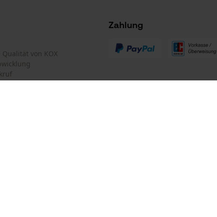
Survicate
Zahlung
te Qualität von KOX
bwicklung
kruf
mular
Oregon Tool GmbH
mular
KOX – Partner in Forst und Garte
Zentrale:
Lise-Meitner-Str. 4
iderrufen
D-70736 Fellbach
Retouren-Adresse:
Beim Erlenwäldchen 14/2