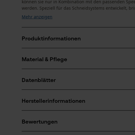
können sie nur in Kombination mit den passenden Sp
werden. Speziell für das Schneidsystems entwickelt, bri
Mehr anzeigen
Produktinformationen
Material & Pflege
Produktdetails
Aktivitätstyp
Datenblätter
Wartung
Material
Produktsicherheitsdatenblatt (PDF)
Hauptmaterial
Herstellerinformationen
Stahl
Anzahl Teile
1 Stk
Hersteller
Oregon Tool, Inc.
Bewertungen
4909 SE International Way
Branche