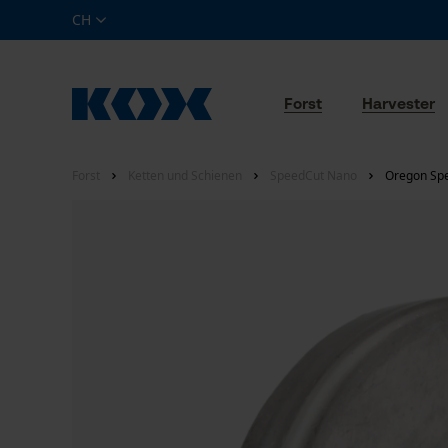
CH
Forst
Harvester
Forst
Ketten und Schienen
SpeedCut Nano
Oregon Spe