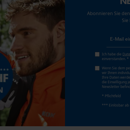
N
Personalisierte Startseite
Abonnieren Sie den
Gespeicherter Warenkorb
Sie
Persönliche Begrüßung
Geo-IP und User Detection
YouTube-Videos
Google Maps
Ich habe die
Dat
einverstanden. *
Kontaktaufnahme per Chat
Wenn Sie dem pe
wir Ihnen individ
Ihre Daten werde
die Einwilligung 
Marketing Cookies
Newsletter befind
* Pflichtfeld
*** Einlösbar ab
Google Global Site Tag
Microsoft Advertising Universal Event
Tracking