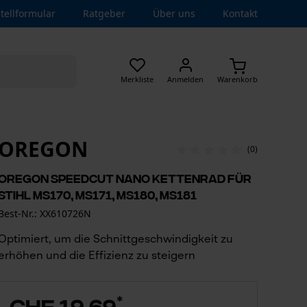
tellformular
Ratgeber
Über uns
Kontakt
Merkliste
Anmelden
Warenkorb
OREGON
(0)
Oregon SpeedCut Nano Kettenrad für
Stihl MS170, MS171, MS180, MS181
Best-Nr.: XX610726N
Optimiert, um die Schnittgeschwindigkeit zu
erhöhen und die Effizienz zu steigern
*
CHF 19.69