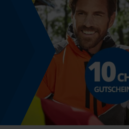
Modell & Kollektion
Modellname
SpeedCut Nano
Produktkennzeichnung
EAN
5400591151535