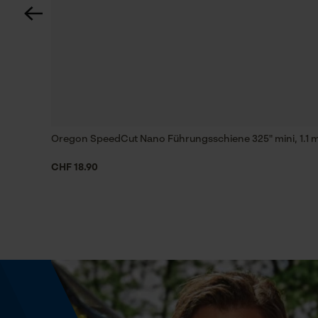
Werkzeuglose Kettenspannung
Nein
Energie & Leistung
Akku-Kapazitätsanzeige
Nein
Oregon SpeedCut Nano Führungsschiene 325" mini, 1.1 m
CHF 18.90
Powerbank-Funktion
Nein
Farbgebung
Farbe
Silber