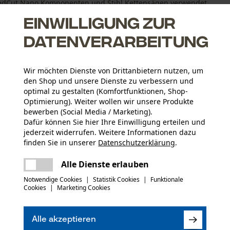
eedCut Nano Komponenten und Stihl Kettensägen verwendet
ngen ...
Einwilligung zur
Datenverarbeitung
Wir möchten Dienste von Drittanbietern nutzen, um
den Shop und unsere Dienste zu verbessern und
optimal zu gestalten (Komfortfunktionen, Shop-
Optimierung). Weiter wollen wir unsere Produkte
bewerben (Social Media / Marketing).
Dafür können Sie hier Ihre Einwilligung erteilen und
Altersgruppe
jederzeit widerrufen. Weitere Informationen dazu
Erwachsener
finden Sie in unserer
Datenschutzerklärung
.
teilen
Es ist ein Fehler aufgetreten. Bitte
Herstellerdatenblatt (PDF)
Alle Dienste erlauben
versuchen Sie es erneut.
mail
Artikelgewicht
Notwendige Cookies
|
Statistik Cookies
|
Funktionale
161.0 g
Cookies
|
Marketing Cookies
(0)
Alle akzeptieren
Jahreszeit