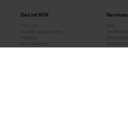
Das ist KOX
Services
Über uns
FAQ
Soziales Engagement
Zertifizier
Ratgeber
Retourena
KOX Harvester
Produktrüc
Newsletter-Anmeldung
Land auswählen
Kontakt
Deutschland
France
Kontaktfor
Österreich
Suisse
Bestellfor
Belgique
België
Newsletter
Nederland
Vertrag w