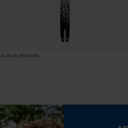
Werkzeugloser Kettenwechsel
Econda Tag Manager
Nein
Statistik Cookies
Akku/Batterie enthalten
Akku/Batterien nicht im Lieferumfang enthalten
m, 25 cm, Stihl A074
Econda Analytics
Mouseflow Web Analytics Tool
Fact-Finder Tracking
Funktionale Cookies
Loop54 Personalization