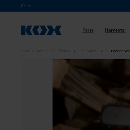
CH
Forst
Harvester
Forst
Ketten und Schienen
Spar-Sätze 1+4
Oregon Ver