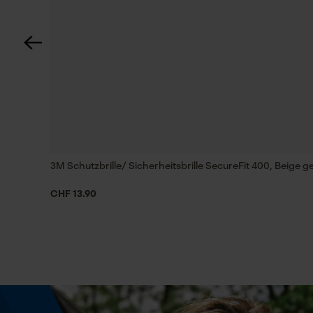
Technische Spezifikationen
Automatische Kettenschmierung
Nein
Häckselfunktion
Nein
3M Schutzbrille/ Sicherheitsbrille SecureFit 400, Beige g
CHF 13.90
Schrägschnitt
Nein
Treibglied Nutstärke MM
1.6 mm