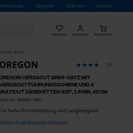
tellformular
Ratgeber
Über uns
Kontakt
Merkliste
Anmelden
Warenkorb
 1.6 mm, 40 cm
OREGON
(2)
Oregon VersaCut Spar-Satz mit
VersaCut Führungsschiene und 4
MultiCut Sägeketten 325", 1.6 mm, 40 cm
Best-Nr.: XX8002-2MC
Für hohe Schnittleistung und Langlebigkeit
Weitere Produktvorteile entdecken