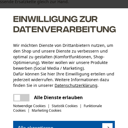
ssende Ersatzkette gleich zur Hand.
Einwilligung zur
infachen ...
Datenverarbeitung
Wir möchten Dienste von Drittanbietern nutzen, um
den Shop und unsere Dienste zu verbessern und
optimal zu gestalten (Komfortfunktionen, Shop-
Optimierung). Weiter wollen wir unsere Produkte
 gegenüber Vollstahlschienen
bewerben (Social Media / Marketing).
 und optimaler Ölfluss dank dem LubriTech™ Schmier-System
Dafür können Sie hier Ihre Einwilligung erteilen und
len Verbindungsgliedern
jederzeit widerrufen. Weitere Informationen dazu
finden Sie in unserer
Datenschutzerklärung
.
teilen
Es ist ein Fehler aufgetreten. Bitte
Alle Dienste erlauben
versuchen Sie es erneut.
Anzahl Teile
mail
Notwendige Cookies
|
Statistik Cookies
|
Funktionale
5 Stk
Cookies
|
Marketing Cookies
kt haben oder Mängel feststellen, können Sie sich
(2)