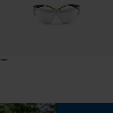
Speichern der Auswahl zur
Datenverarbeitung
Econda Tag Manager
Eigenschaft
Lange Lebensdauer, Leicht, Innovativ, Hohe
Standzeit
Statistik Cookies
Phasenwender
Nein
Econda Analytics
etönt
Mouseflow Web Analytics Tool
Teilung
Fact-Finder Tracking
325"
Funktionale Cookies
Werkzeuglose Kettenspannung
Nein