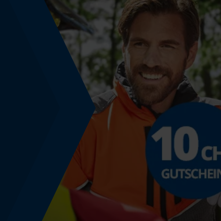
Werkzeugloser Kettenwechsel
Nein
Energie & Leistung
Akku-Kapazitätsanzeige
Nein
Powerbank-Funktion
Nein
Führungsschienen-Spezifikation
Führungsschienen-Anschluss
D025