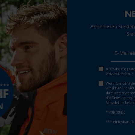
Loop54 Personalization
N
Personalisierte Startseite
Gespeicherter Warenkorb
Abonnieren Sie den
Persönliche Begrüßung
Sie
Geo-IP und User Detection
YouTube-Videos
Akku/Batterie enthalten
Akku/Batterien nicht im Lieferumfang enthalten
Google Maps
Ich habe die
Dat
Kontaktaufnahme per Chat
einverstanden. *
Wenn Sie dem pe
wir Ihnen individ
Ihre Daten werde
Marketing Cookies
die Einwilligung 
Newsletter befind
* Pflichtfeld
*** Einlösbar ab
Google Global Site Tag
Führungsschienen-Typ
VersaCut
Microsoft Advertising Universal Event