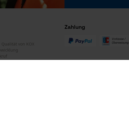
Tracking
Survicate
Zahlung
Kettentyp
Halbmeißel
te Qualität von KOX
bwicklung
kruf
0,
mular
Oregon Tool GmbH
mular
KOX – Partner in Forst und Garte
Zentrale:
l
Lise-Meitner-Str. 4
iderrufen
D-70736 Fellbach