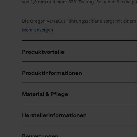
von 1,6 mm und einer 325” Teilung. So haben Sie die pa
Die Oregon VersaCut Führungsschiene sorgt mit einem e
Mehr anzeigen
Produktvorteile
Diese Oregon VersaCut Führungsschiene ist leichter
Produktinformationen
Innovativer Umlenkstern mit wartungsfreiem Lager
Das Öl haftet länger auf der Sägekette dank speziel
Material & Pflege
Produktdetails
Altersgruppe
Herstellerinformationen
Erwachsener
Material
Sollten Sie Fragen oder Probleme mit dem Produ
Oberflächenbeschichtung
Bewertungen