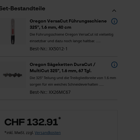
Set-Bestandteile
Oregon VersaCut Führungsschiene
325", 1.6 mm, 40 cm
Die Führungsschiene Oregon VersaCut ist vielseitig
einsetzbar und dazu noch lange haltbar. .....
Best-Nr.: XX5012-1
Oregon Sägeketten DuraCut /
MultiCut 325", 1.6 mm, 67 Tgl.
Die 325” Teilung und die Treibgliedbreite von 1.6 mm
sorgen für ein weiches Schneideverhalten .....
Best-Nr.: XX26MC67
*
CHF 132.91
*inkl. MwSt. zzgl.
Versandkosten